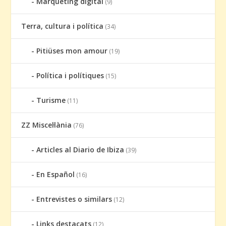
Marqueting digital
(9)
Terra, cultura i política
(34)
Pitiüses mon amour
(19)
Política i polítiques
(15)
Turisme
(11)
ZZ Miscel·lània
(76)
Articles al Diario de Ibiza
(39)
En Español
(16)
Entrevistes o similars
(12)
Links destacats
(12)