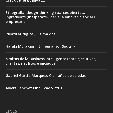
Crec que he guanyat...
Etnografia, design thinking i xarxes obertes...
ingredients (inesperats?) per a la innovació social i
empresarial
Identitat digital, última dosi
Haruki Murakami: El meu amor Sputnik
5 mitos de la Business Intelligence (para ejecutivos,
clientes, neofitos e iniciados)
Gabriel García Márquez: Cien años de soledad
Albert Sánchez Piñol: Vae Victus
EINES