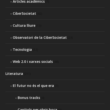
Articles acadèmics
(7)
CiberSocietat
(42)
Cultura lliure
(13)
Observatori de la CiberSocietat
(23)
Tecnologia
(12)
Web 2.0 i xarxes socials
(48)
Literatura
(211)
El futur no és el que era
(7)
Bonus tracks
(4)
Capítols per obrir boca
(3)