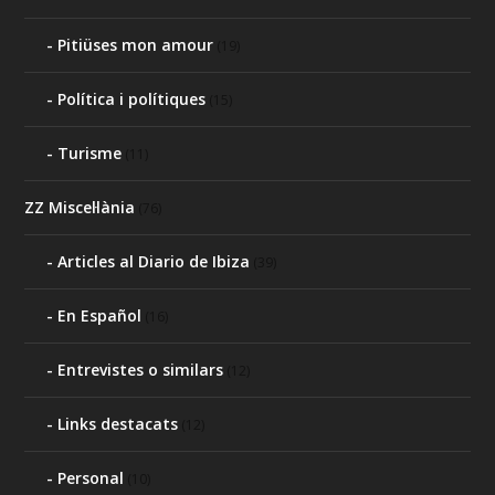
Pitiüses mon amour
(19)
Política i polítiques
(15)
Turisme
(11)
ZZ Miscel·lània
(76)
Articles al Diario de Ibiza
(39)
En Español
(16)
Entrevistes o similars
(12)
Links destacats
(12)
Personal
(10)