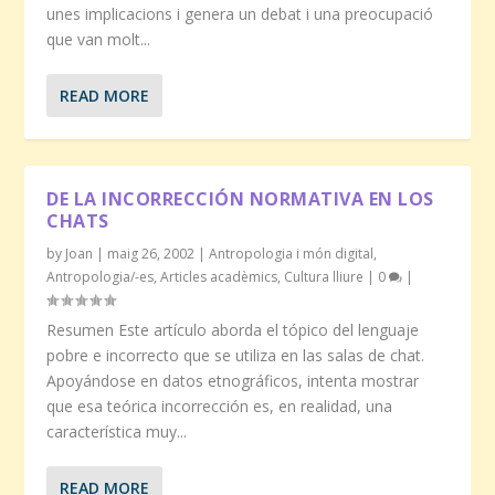
unes implicacions i genera un debat i una preocupació
que van molt...
READ MORE
DE LA INCORRECCIÓN NORMATIVA EN LOS
CHATS
by
Joan
|
maig 26, 2002
|
Antropologia i món digital
,
Antropologia/-es
,
Articles acadèmics
,
Cultura lliure
|
0
|
Resumen Este artículo aborda el tópico del lenguaje
pobre e incorrecto que se utiliza en las salas de chat.
Apoyándose en datos etnográficos, intenta mostrar
que esa teórica incorrección es, en realidad, una
característica muy...
READ MORE