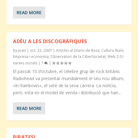
READ MORE
ADÉU A LES DISCOGRÀFIQUES
by
Joan
|
oct. 22, 2007
|
Articles al Diario de Ibiza
,
Cultura lliure
,
Empresa i economia
,
Observatori de la CiberSocietat
,
Web 2.0 i
xarxes socials
|
7
|
El passat 10 d’octubre, el cèlebre grup de rock britànic
Radiohead va presentar mundialment el seu nou àlbum,
«In Rainbows», el setè de la seva carrera. La notícia,
però, està en el model de venda i distribució que han...
READ MORE
PIRATES!