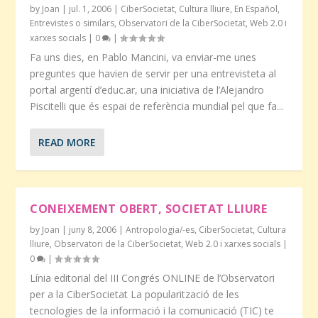
by
Joan
|
jul. 1, 2006
|
CiberSocietat
,
Cultura lliure
,
En Español
,
Entrevistes o similars
,
Observatori de la CiberSocietat
,
Web 2.0 i
xarxes socials
|
0
|
Fa uns dies, en Pablo Mancini, va enviar-me unes
preguntes que havien de servir per una entrevisteta al
portal argentí d’educ.ar, una iniciativa de l’Alejandro
Piscitelli que és espai de referència mundial pel que fa...
READ MORE
CONEIXEMENT OBERT, SOCIETAT LLIURE
by
Joan
|
juny 8, 2006
|
Antropologia/-es
,
CiberSocietat
,
Cultura
lliure
,
Observatori de la CiberSocietat
,
Web 2.0 i xarxes socials
|
0
|
Línia editorial del III Congrés ONLINE de l’Observatori
per a la CiberSocietat La popularització de les
tecnologies de la informació i la comunicació (TIC) te