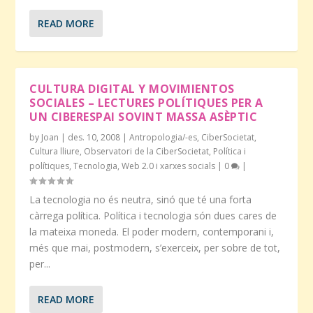
READ MORE
CULTURA DIGITAL Y MOVIMIENTOS
SOCIALES – LECTURES POLÍTIQUES PER A
UN CIBERESPAI SOVINT MASSA ASÈPTIC
by
Joan
|
des. 10, 2008
|
Antropologia/-es
,
CiberSocietat
,
Cultura lliure
,
Observatori de la CiberSocietat
,
Política i
polítiques
,
Tecnologia
,
Web 2.0 i xarxes socials
|
0
|
La tecnologia no és neutra, sinó que té una forta
càrrega política. Política i tecnologia són dues cares de
la mateixa moneda. El poder modern, contemporani i,
més que mai, postmodern, s’exerceix, per sobre de tot,
per...
READ MORE