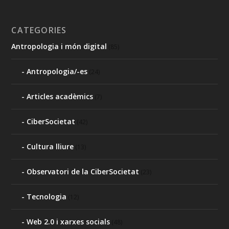
CATEGORIES
Antropologia i món digital
(85)
Antropologia/-es
(24)
Articles acadèmics
(7)
CiberSocietat
(42)
Cultura lliure
(13)
Observatori de la CiberSocietat
(23)
Tecnologia
(12)
Web 2.0 i xarxes socials
(48)