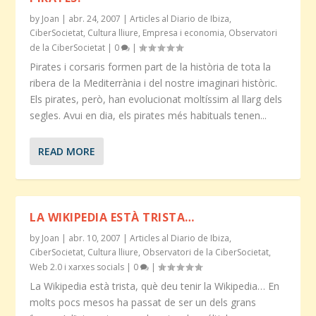
by
Joan
|
abr. 24, 2007
|
Articles al Diario de Ibiza
,
CiberSocietat
,
Cultura lliure
,
Empresa i economia
,
Observatori
de la CiberSocietat
|
0
|
Pirates i corsaris formen part de la història de tota la
ribera de la Mediterrània i del nostre imaginari històric.
Els pirates, però, han evolucionat moltíssim al llarg dels
segles. Avui en dia, els pirates més habituals tenen...
READ MORE
LA WIKIPEDIA ESTÀ TRISTA…
by
Joan
|
abr. 10, 2007
|
Articles al Diario de Ibiza
,
CiberSocietat
,
Cultura lliure
,
Observatori de la CiberSocietat
,
Web 2.0 i xarxes socials
|
0
|
La Wikipedia està trista, què deu tenir la Wikipedia… En
molts pocs mesos ha passat de ser un dels grans