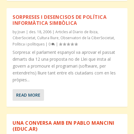
SORPRESES I DESENCISOS DE POLÍTICA
INFORMÀTICA SIMBÒLICA
by
Joan
|
des. 18, 2006
|
Articles al Diario de Ibiza
,
CiberSocietat
,
Cultura lliure
,
Observatori de la CiberSocietat
,
Política i polítiques
|
0
|
Sorpresa: el parlament espanyol va aprovar el passat
dimarts dia 12 una proposta no de Llei que insta al
govern a promoure el programari (software, per
entendre’ns) lliure tant entre els ciutadans com en les
pròpies...
READ MORE
UNA CONVERSA AMB EN PABLO MANCINI
(EDUC.AR)