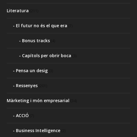
Literatura
(211)
El futur no és el que era
(7)
Bonus tracks
(4)
Capítols per obrir boca
(3)
Pensa un desig
(3)
Ressenyes
(201)
Màrketing i món empresarial
(34)
ACCIÓ
(7)
Business Intelligence
(2)