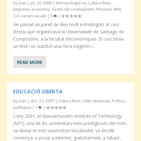
by
Joan
|
jul. 20, 2008
|
Antropologia/-es
,
Cultura lliure
,
Empresa i economia
,
Gestió del coneixement
,
Personal
,
Web
2.0 i xarxes socials
|
0
|
He passat un parell de dies molt entretinguts al curs
d’estiu que organitzava la Universidade de Santiago de
Compostela, a la facultat d’econòmiques. El curs tenia
un títol i un subtítol una mica exigents i...
READ MORE
EDUCACIÓ OBERTA
by
Joan
|
des. 23, 2007
|
Cultura lliure
,
Links destacats
,
Política i
polítiques
|
1
|
L’any 2001, el Massachusetts Institute of Technology
(MIT), una de les universitats més prestigioses del món,
va deixar el món universitari bocabadat: va decidir
començar a posar a internet, gratuïtament, a l’abast...