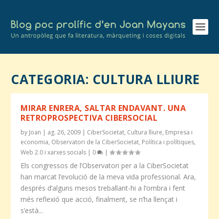
CATEGORIA:
CULTURA LLIURE
MIRAR ENRERA, SALTAR ENDAVANT. UNA
RETROPROSPECTIVA CIBERSOCIAL
by
Joan
|
ag. 26, 2009
|
CiberSocietat
,
Cultura lliure
,
Empresa i
economia
,
Observatori de la CiberSocietat
,
Política i polítiques
,
Web 2.0 i xarxes socials
|
0
|
Els congressos de l’Observatori per a la CiberSocietat
han marcat l’evolució de la meva vida professional. Ara,
després d’alguns mesos treballant-hi a l’ombra i fent
més reflexió que acció, finalment, se n’ha llençat i
s’està...