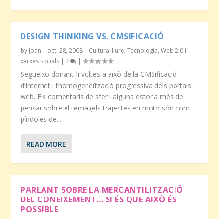
DESIGN THINKING VS. CMSIFICACIÓ
by
Joan
|
oct. 28, 2008
|
Cultura lliure
,
Tecnologia
,
Web 2.0 i
xarxes socials
|
2
|
Segueixo donant-li voltes a això de la CMSificació
d’Internet i l’homogeneïtzació progressiva dels portals
web. Els comentaris de sfer i alguna estona més de
pensar sobre el tema (els trajectes en moto són com
píndoles de...
READ MORE
PARLANT SOBRE LA MERCANTILITZACIÓ
DEL CONEIXEMENT… SI ÉS QUE AIXÒ ÉS
POSSIBLE