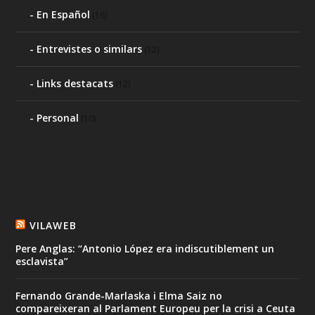
En Español
(16)
Entrevistes o similars
(12)
Links destacats
(12)
Personal
(10)
VILAWEB
Pere Anglas: “Antonio López era indiscutiblement un
esclavista”
Fernando Grande-Marlaska i Elma Saiz no
compareixeran al Parlament Europeu per la crisi a Ceuta