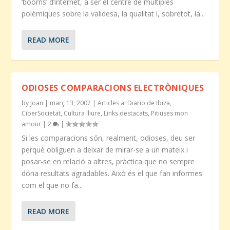
‘booms’ d’internet, a ser el centre de múltiples
polèmiques sobre la validesa, la qualitat i, sobretot, la...
READ MORE
ODIOSES COMPARACIONS ELECTRÒNIQUES
by
Joan
|
març 13, 2007
|
Articles al Diario de Ibiza
,
CiberSocietat
,
Cultura lliure
,
Links destacats
,
Pitiüses mon
amour
|
2
|
Si les comparacions són, realment, odioses, deu ser
perquè obliguen a deixar de mirar-se a un mateix i
posar-se en relació a altres, pràctica que no sempre
dóna resultats agradables. Això és el que fan informes
com el que no fa...
READ MORE