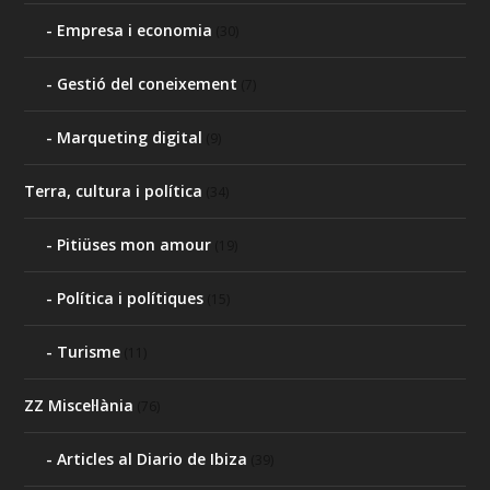
Empresa i economia
(30)
Gestió del coneixement
(7)
Marqueting digital
(9)
Terra, cultura i política
(34)
Pitiüses mon amour
(19)
Política i polítiques
(15)
Turisme
(11)
ZZ Miscel·lània
(76)
Articles al Diario de Ibiza
(39)