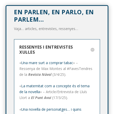
EN PARLEN, EN PARLO, EN
PARLEM…
Vaja… articles, entrevistes, ressenyes…
RESSENYES I ENTREVISTES
XUL·LES
«
Una mare surt a comprar tabac
» –
Ressenya de Max Montes al #FavesTendres
de la
Revista Núvol
(3/4/25).
«
La maternitat com a concepte és el tema
de la novel·la
» – Article/Entrevista de Lluís
Llort a
El Punt Avui
(17/3/25).
«
Una novel·la de personatges… i quins