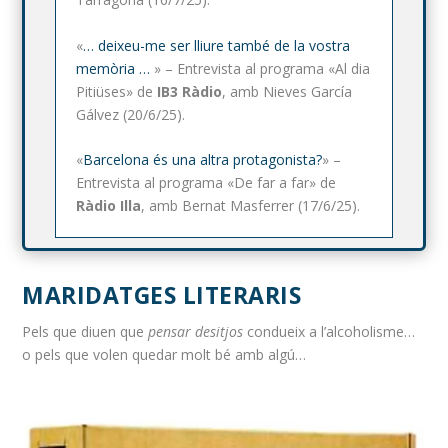
«
… deixeu-me ser lliure també de la vostra
memòria …
» – Entrevista al programa «Al dia
Pitiüses» de
IB3 Ràdio
, amb Nieves García
Gálvez (20/6/25).
«
Barcelona és una altra protagonista?
» –
Entrevista al programa «De far a far» de
Ràdio Illa
, amb Bernat Masferrer (17/6/25).
MARIDATGES LITERARIS
Pels que diuen que
pensar desitjos
condueix a l’alcoholisme…
o pels que volen quedar molt bé amb algú…