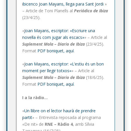
ibicenco Joan Mayans, llega para Sant Jordi
»
– Article de Toni Planells al
Periódico de Ibiza
(23/4/25).
«
Joan Mayans, escriptor: «Escriure una
novel·la és com jugar als escacs»
» – Article al
Suplement Mola – Diario de Ibiza
(23/4/25).
Format
PDF boniquet, aquí
.
«
Joan Mayans, escriptor: «L’estiu és un bon
moment per llegir totxos»
» – Article al
Suplement Mola – Diario de Ibiza
(18/6/25).
Format
PDF boniquet, aquí
.
I a la ràdio…
«
Un llibre on el lector haurà de prendre
partit
» – Entrevista reposada al programa
«De nit» de
RNE – Ràdio 4
, amb Sílvia
Tarragona (16/7/25).