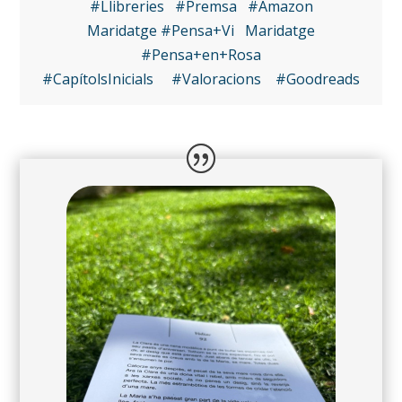
#Llibreries
#Premsa
#Amazon
Maridatge #Pensa+Vi
Maridatge
#Pensa+en+Rosa
#CapítolsInicials
#Valoracions
#Goodreads