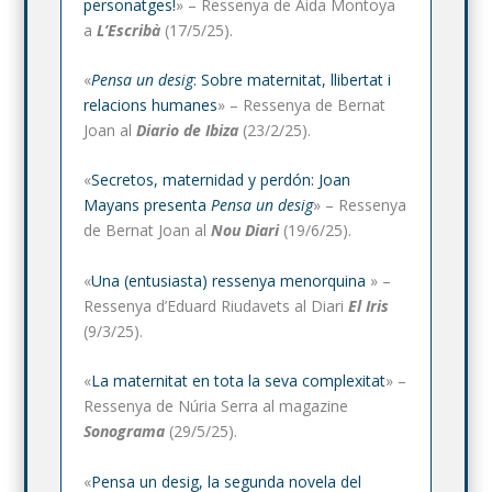
personatges!
» – Ressenya de Aida Montoya
a
L’Escribà
(17/5/25).
«
Pensa un desig
: Sobre maternitat, llibertat i
relacions humanes
» – Ressenya de Bernat
Joan al
Diario de Ibiza
(23/2/25).
«
Secretos, maternidad y perdón: Joan
Mayans presenta
Pensa un desig
» – Ressenya
de Bernat Joan al
Nou Diari
(19/6/25).
«
Una (entusiasta) ressenya menorquina
» –
Ressenya d’Eduard Riudavets al Diari
El Iris
(9/3/25).
«
La maternitat en tota la seva complexitat
» –
Ressenya de Núria Serra al magazine
Sonograma
(29/5/25).
«
Pensa un desig, la segunda novela del