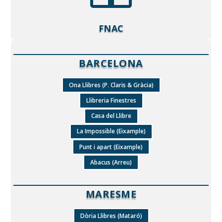
FNAC
BARCELONA
Ona Llibres (P. Claris & Gràcia)
Llibreria Finestres
Casa del Llibre
La Impossible (Eixample)
Punt i apart (Eixample)
Abacus (Arreu)
MARESME
Dòria Llibres (Mataró)