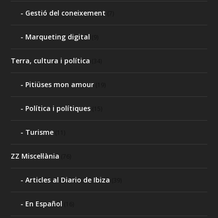
Gestió del coneixement
(7)
Marqueting digital
(9)
Terra, cultura i política
(34)
Pitiüses mon amour
(19)
Política i polítiques
(15)
Turisme
(11)
ZZ Miscel·lània
(76)
Articles al Diario de Ibiza
(39)
En Español
(16)