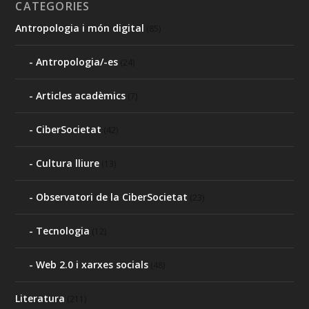
CATEGORIES
Antropologia i món digital
(85)
Antropologia/-es
(24)
Articles acadèmics
(7)
CiberSocietat
(42)
Cultura lliure
(13)
Observatori de la CiberSocietat
(23)
Tecnologia
(12)
Web 2.0 i xarxes socials
(48)
Literatura
(211)