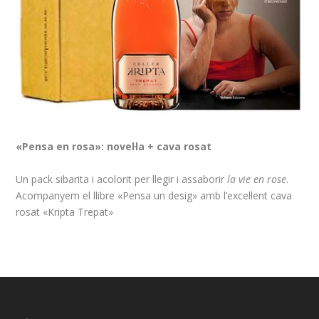
«Pensa en rosa»: novel·la + cava rosat
Un pack sibarita i acolorit per llegir i assaborir
la vie en rose
.
Acompanyem el llibre «Pensa un desig» amb l’excel·lent cava
rosat «Kripta Trepat»