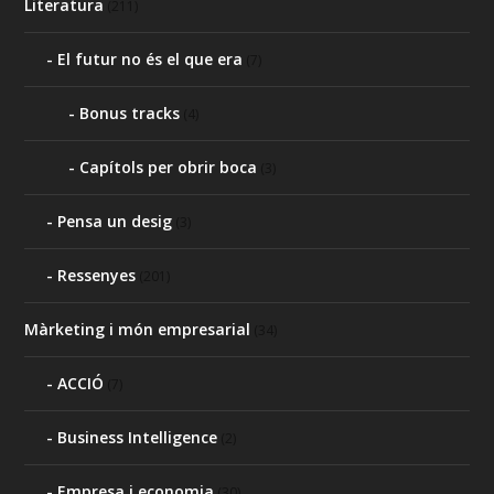
Literatura
(211)
El futur no és el que era
(7)
Bonus tracks
(4)
Capítols per obrir boca
(3)
Pensa un desig
(3)
Ressenyes
(201)
Màrketing i món empresarial
(34)
ACCIÓ
(7)
Business Intelligence
(2)
Empresa i economia
(30)