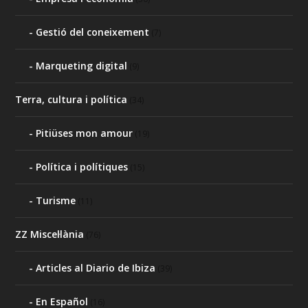
Gestió del coneixement
(7)
Marqueting digital
(9)
Terra, cultura i política
(34)
Pitiüses mon amour
(19)
Política i polítiques
(15)
Turisme
(11)
ZZ Miscel·lània
(76)
Articles al Diario de Ibiza
(39)
En Español
(16)