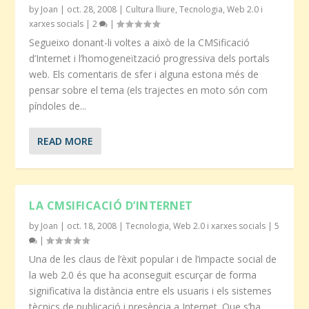
by
Joan
|
oct. 28, 2008
|
Cultura lliure
,
Tecnologia
,
Web 2.0 i
xarxes socials
|
2
|
Segueixo donant-li voltes a això de la CMSificació
d’Internet i l’homogeneïtzació progressiva dels portals
web. Els comentaris de sfer i alguna estona més de
pensar sobre el tema (els trajectes en moto són com
píndoles de...
READ MORE
LA CMSIFICACIÓ D’INTERNET
by
Joan
|
oct. 18, 2008
|
Tecnologia
,
Web 2.0 i xarxes socials
|
5
|
Una de les claus de l’èxit popular i de l’impacte social de
la web 2.0 és que ha aconseguit escurçar de forma
significativa la distància entre els usuaris i els sistemes
tècnics de publicació i presència a Internet. Que s’ha...