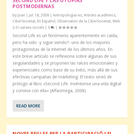
SECOND LIFE Y LAS UTOPÍAS
POSTMODERNAS
by
Joan
|
jul. 18, 2009
|
Antropologia/-es
,
Articles acadèmics
,
CiberSocietat
,
En Español
,
Observatori de la CiberSocietat
,
Web
2.0 i xarxes socials
|
0
|
Second Life es un fenómeno aparentemente en caída,
pero ha sido -y sigue siendo?- uno de los mayores
protagonistas de la Internet de los últimos años. En
este breve artículo se reflexiona sobre algunas de sus
singularidades y se proponen las raíces emocionales y
experienciales como base de su éxito, más allá de sus
efectivas campañas de márketing. El texto sirvió de
prólogo al libro «Second Life. Invéntense una vida digital
y conviva con ella» (Alfaomega, 2008).
READ MORE
NOVES REGLES PER LA PARTICIPACIÓ I EL