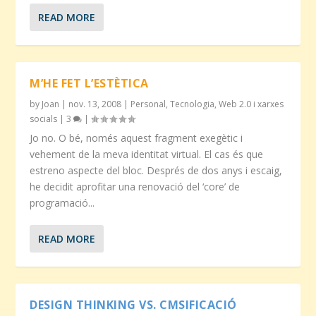
READ MORE
M’HE FET L’ESTÈTICA
by
Joan
|
nov. 13, 2008
|
Personal
,
Tecnologia
,
Web 2.0 i xarxes
socials
|
3
|
Jo no. O bé, només aquest fragment exegètic i
vehement de la meva identitat virtual. El cas és que
estreno aspecte del bloc. Després de dos anys i escaig,
he decidit aprofitar una renovació del ‘core’ de
programació...
READ MORE
DESIGN THINKING VS. CMSIFICACIÓ