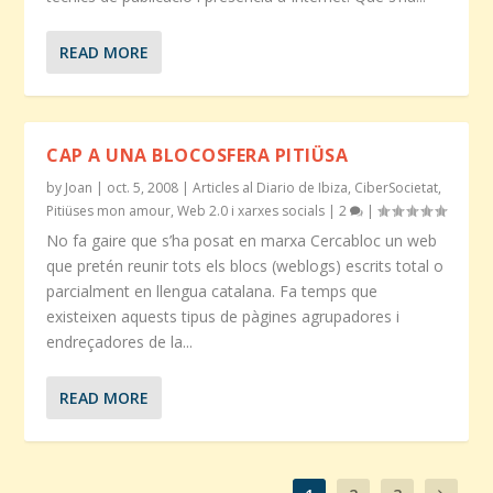
READ MORE
CAP A UNA BLOCOSFERA PITIÜSA
by
Joan
|
oct. 5, 2008
|
Articles al Diario de Ibiza
,
CiberSocietat
,
Pitiüses mon amour
,
Web 2.0 i xarxes socials
|
2
|
No fa gaire que s’ha posat en marxa Cercabloc un web
que pretén reunir tots els blocs (weblogs) escrits total o
parcialment en llengua catalana. Fa temps que
existeixen aquests tipus de pàgines agrupadores i
endreçadores de la...
READ MORE