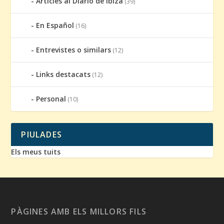
Articles al Diario de Ibiza
(39)
En Español
(16)
Entrevistes o similars
(12)
Links destacats
(12)
Personal
(10)
PIULADES
Els meus tuits
PÀGINES AMB ELS MILLORS FILS