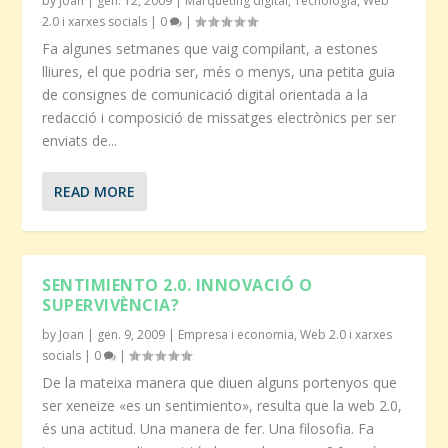
by
Joan
|
gen. 12, 2009
|
Marqueting digital
,
Tecnologia
,
Web
2.0 i xarxes socials
|
0
|
Fa algunes setmanes que vaig compilant, a estones
lliures, el que podria ser, més o menys, una petita guia
de consignes de comunicació digital orientada a la
redacció i composició de missatges electrònics per ser
enviats de...
READ MORE
SENTIMIENTO 2.0. INNOVACIÓ O
SUPERVIVÈNCIA?
by
Joan
|
gen. 9, 2009
|
Empresa i economia
,
Web 2.0 i xarxes
socials
|
0
|
De la mateixa manera que diuen alguns portenyos que
ser xeneize «es un sentimiento», resulta que la web 2.0,
és una actitud. Una manera de fer. Una filosofia. Fa