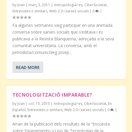
by
Joan
|
març 3, 2011
|
Antropologia/-es
,
CiberSocietat
,
Entrevistes o similars
,
Web 2.0 i xarxes socials
|
0
|
Fa algunes setmanes vaig participar en una animada
conversa sobre xarxes socials que s’editava i es
publicava a la Revista Blanquerna, adreçada a la seva
comunitat universitària. La conversa, amb el
periodista/comunicòleg Josep...
READ MORE
TECNOLOGITZACIÓ IMPARABLE?
by
Joan
|
oct. 13, 2010
|
Antropologia/-es
,
CiberSocietat
,
En
Español
,
Entrevistes o similars
,
Web 2.0 i xarxes socials
|
0
|
Arran de la publicació dels resultats de la “Encuesta
sobre Equipamiento y Uso de Tecnologías de la