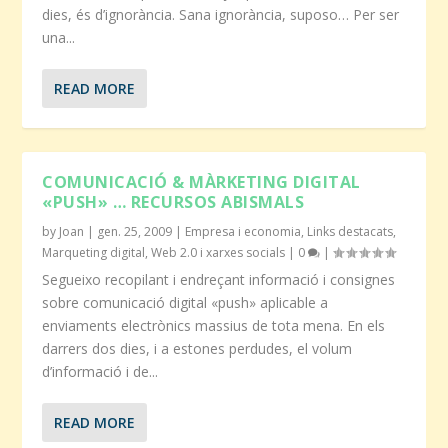
dies, és d’ignorància. Sana ignorància, suposo… Per ser
una...
READ MORE
COMUNICACIÓ & MÀRKETING DIGITAL
«PUSH» … RECURSOS ABISMALS
by
Joan
|
gen. 25, 2009
|
Empresa i economia
,
Links destacats
,
Marqueting digital
,
Web 2.0 i xarxes socials
|
0
|
Segueixo recopilant i endreçant informació i consignes
sobre comunicació digital «push» aplicable a
enviaments electrònics massius de tota mena. En els
darrers dos dies, i a estones perdudes, el volum
d’informació i de...
READ MORE