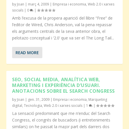
by
Joan
|
març 4, 2009
|
Empresa i economia
,
Web 2.0 i xarxes
socials
|
0
|
Amb l’excusa de la propera aparició del llibre “Free” de
l’editor de Wired, Chris Anderson, val la pena repassar
els arguments centrals de la seva anterior obra, el
pelotazo conceptual i ‘2.0’ que va ser el The Long Tail...
READ MORE
SEO, SOCIAL MEDIA, ANALÍTICA WEB,
MARKETING I EXPERIÈNCIA D’USUARI.
ANOTACIONS SOBRE EL SEARCH CONGRESS
by
Joan
|
gen. 31, 2009
|
Empresa i economia
,
Marqueting
digital
,
Tecnologia
,
Web 2.0 i xarxes socials
|
1
|
La sensació predominant que me n’enduc del Search
Congress, el congrés de buscadors (i entreteniments
similars) on he passat la major part dels darrers dos