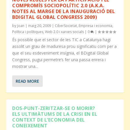
COMPROMÍS SOCIOPOLÍTIC 2.0 (A.K.A.
NOTES AL MARGE DE LA INAUGURACIÓ DEL
BDIGITAL GLOBAL CONGRESS 2009)
by
Joan
|
maig 20, 2009
|
CiberSocietat
,
Empresa i economia
,
Política i polítiques
,
Web 2.0 i xarxes socials
|
0
|
És possible que el sector de les TIC a Catalunya hagi
assolit un grau de maduresa prou significatiu com per a
que el seu esdeveniment insígnia, el BDigital Global
Congress, pugui permetre’s fer una passa enrera i
mostrar una...
READ MORE
DOS-PUNT-ZERITZAR-SE O MORIR?
ELS ULTIMÀTUMS DE LA CRISI EN EL
CONTEXT DE L’ECONOMIA DEL
CONEIXEMENT