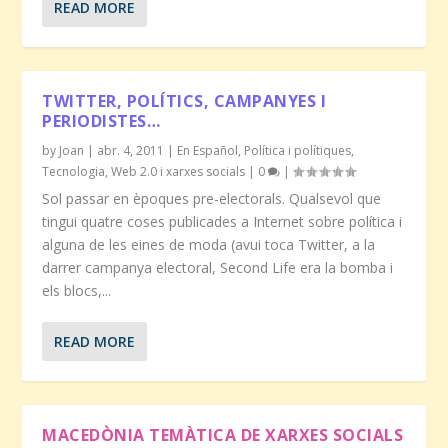
READ MORE
TWITTER, POLÍTICS, CAMPANYES I
PERIODISTES…
by
Joan
|
abr. 4, 2011
|
En Español
,
Política i polítiques
,
Tecnologia
,
Web 2.0 i xarxes socials
|
0
|
Sol passar en èpoques pre-electorals. Qualsevol que
tingui quatre coses publicades a Internet sobre política i
alguna de les eines de moda (avui toca Twitter, a la
darrer campanya electoral, Second Life era la bomba i
els blocs,...
READ MORE
MACEDÒNIA TEMÀTICA DE XARXES SOCIALS