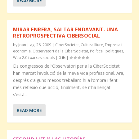
READ MORE
MIRAR ENRERA, SALTAR ENDAVANT. UNA
RETROPROSPECTIVA CIBERSOCIAL
by
Joan
|
ag. 26, 2009
|
CiberSocietat
,
Cultura lliure
,
Empresa i
economia
,
Observatori de la CiberSocietat
,
Política i polítiques
,
Web 2.0 i xarxes socials
|
0
|
Els congressos de l’Observatori per a la CiberSocietat
han marcat l’evolució de la meva vida professional. Ara,
després d’alguns mesos treballant-hi a l’ombra i fent
més reflexió que acció, finalment, se n’ha llençat i
s’està...
READ MORE