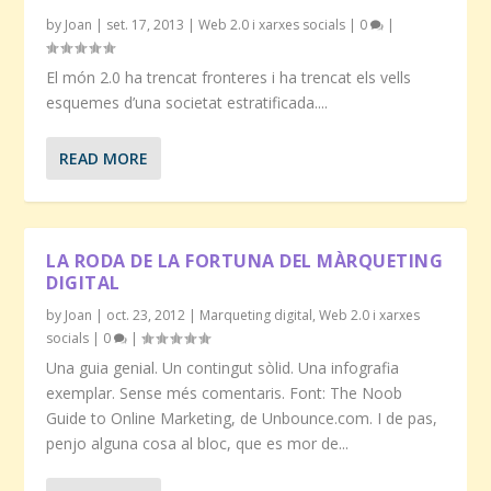
by
Joan
|
set. 17, 2013
|
Web 2.0 i xarxes socials
|
0
|
El món 2.0 ha trencat fronteres i ha trencat els vells
esquemes d’una societat estratificada....
READ MORE
LA RODA DE LA FORTUNA DEL MÀRQUETING
DIGITAL
by
Joan
|
oct. 23, 2012
|
Marqueting digital
,
Web 2.0 i xarxes
socials
|
0
|
Una guia genial. Un contingut sòlid. Una infografia
exemplar. Sense més comentaris. Font: The Noob
Guide to Online Marketing, de Unbounce.com. I de pas,
penjo alguna cosa al bloc, que es mor de...