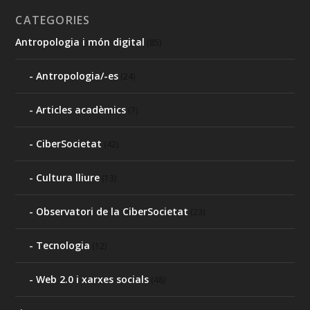
CATEGORIES
Antropologia i món digital
(85)
Antropologia/-es
(24)
Articles acadèmics
(7)
CiberSocietat
(42)
Cultura lliure
(13)
Observatori de la CiberSocietat
(23)
Tecnologia
(12)
Web 2.0 i xarxes socials
(48)