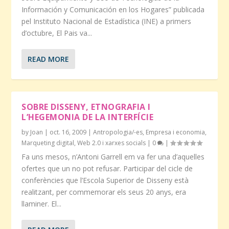
Información y Comunicación en los Hogares” publicada
pel Instituto Nacional de Estadística (INE) a primers
d’octubre, El Pais va...
READ MORE
SOBRE DISSENY, ETNOGRAFIA I
L’HEGEMONIA DE LA INTERFÍCIE
by
Joan
|
oct. 16, 2009
|
Antropologia/-es
,
Empresa i economia
,
Marqueting digital
,
Web 2.0 i xarxes socials
|
0
|
Fa uns mesos, n’Antoni Garrell em va fer una d’aquelles
ofertes que un no pot refusar. Participar del cicle de
conferències que l’Escola Superior de Disseny està
realitzant, per commemorar els seus 20 anys, era
llaminer. El...