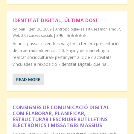
IDENTITAT DIGITAL, ÚLTIMA DOSI
by
Joan
|
gen. 20, 2009
|
Antropologia/-es
,
Pitiüses mon amour
,
Web 2.0 i xarxes socials
|
3
|
Aquest passat divendres vaig fer la tercera presentació
de la xerrada «Identitat 2.0. Enginy de màrketing o
realitat sòciocultural» pertanyent al cicle d’activitats
vinculades a l’exposició «Identitat Digital» que ha...
READ MORE
CONSIGNES DE COMUNICACIÓ DIGITAL.
COM ELABORAR, PLANIFICAR,
ESTRUCTURAR I ESCRIURE BUTLLETINS
ELECTRÒNICS I MISSATGES MASSIUS