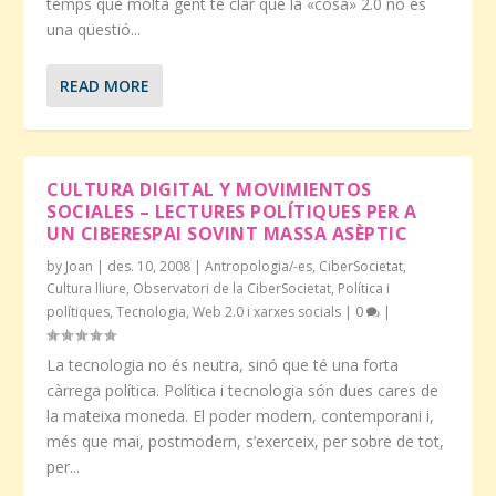
temps que molta gent té clar que la «cosa» 2.0 no és
una qüestió...
READ MORE
CULTURA DIGITAL Y MOVIMIENTOS
SOCIALES – LECTURES POLÍTIQUES PER A
UN CIBERESPAI SOVINT MASSA ASÈPTIC
by
Joan
|
des. 10, 2008
|
Antropologia/-es
,
CiberSocietat
,
Cultura lliure
,
Observatori de la CiberSocietat
,
Política i
polítiques
,
Tecnologia
,
Web 2.0 i xarxes socials
|
0
|
La tecnologia no és neutra, sinó que té una forta
càrrega política. Política i tecnologia són dues cares de
la mateixa moneda. El poder modern, contemporani i,
més que mai, postmodern, s’exerceix, per sobre de tot,
per...