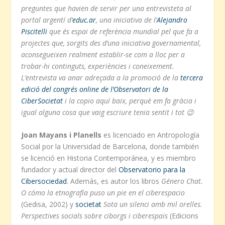
preguntes que havien de servir per una entrevisteta al
portal argentí d’
educ.ar
, una iniciativa de l’
Alejandro
Piscitelli
que és espai de referència mundial pel que fa a
projectes que, sorgits des d’una iniciativa governamental,
aconsegueixen realment establir-se com a lloc per a
trobar-hi continguts, experiències i coneixement.
L’entrevista va anar adreçada a la promoció de la
tercera
edició del congrés online de l’Observatori de la
CiberSocietat
i la copio aquí baix, perquè em fa gràcia i
igual alguna cosa que vaig escriure tenia sentit i tot 😉
Joan Mayans i Planells
es licenciado en Antropología
Social por la Universidad de Barcelona, donde también
se licenció en Historia Contemporánea, y es miembro
fundador y actual director del
Observatorio para la
Cibersociedad
. Además, es autor los libros
Género Chat.
O cómo la etnografía puso un pie en el ciberespacio
(Gedisa, 2002) y
societat
Sota un silenci amb mil orelles.
Perspectives socials sobre ciborgs i ciberespais
(Edicions