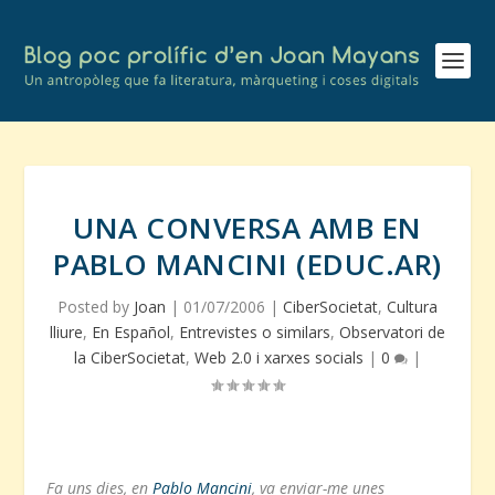
UNA CONVERSA AMB EN
PABLO MANCINI (EDUC.AR)
Posted by
Joan
|
01/07/2006
|
CiberSocietat
,
Cultura
lliure
,
En Español
,
Entrevistes o similars
,
Observatori de
la CiberSocietat
,
Web 2.0 i xarxes socials
|
0
|
Fa uns dies, en
Pablo Mancini
, va enviar-me unes