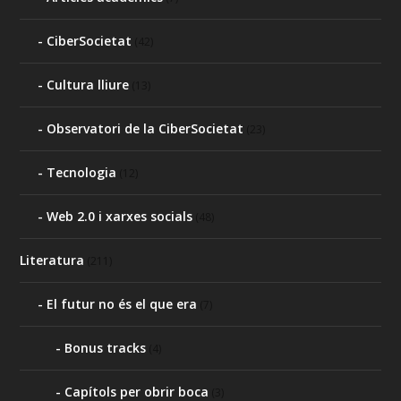
CiberSocietat
(42)
Cultura lliure
(13)
Observatori de la CiberSocietat
(23)
Tecnologia
(12)
Web 2.0 i xarxes socials
(48)
Literatura
(211)
El futur no és el que era
(7)
Bonus tracks
(4)
Capítols per obrir boca
(3)