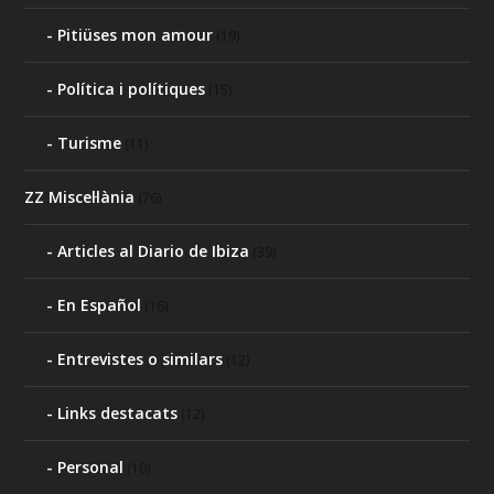
Pitiüses mon amour
(19)
Política i polítiques
(15)
Turisme
(11)
ZZ Miscel·lània
(76)
Articles al Diario de Ibiza
(39)
En Español
(16)
Entrevistes o similars
(12)
Links destacats
(12)
Personal
(10)