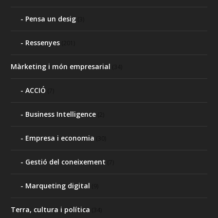
Pensa un desig
(3)
Ressenyes
(201)
Màrketing i món empresarial
(34)
ACCIÓ
(7)
Business Intelligence
(2)
Empresa i economia
(30)
Gestió del coneixement
(7)
Marqueting digital
(9)
Terra, cultura i política
(34)