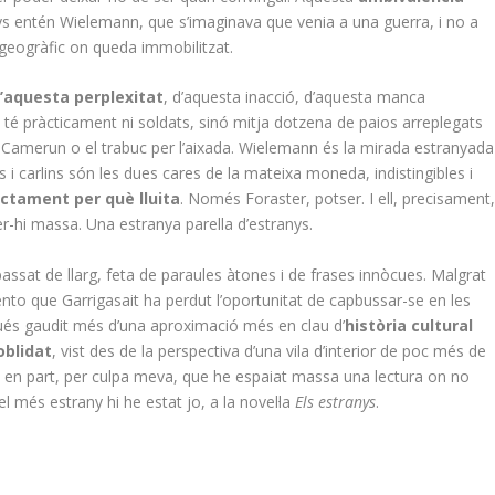
 entén Wielemann, que s’imaginava que venia a una guerra, i no a
 i geogràfic on queda immobilitzat.
d’aquesta perplexitat
, d’aquesta inacció, d’aquesta manca
 té pràcticament ni soldats, sinó mitja dotzena de paios arreplegats
Camerun o el trabuc per l’aixada. Wielemann és la mirada estranyada
 i carlins són les dues cares de la mateixa moneda, indistingibles i
ctament per què lluita
. Només Foraster, potser. I ell, precisament
 ser-hi massa. Una estranya parella d’estranys.
assat de llarg, feta de paraules àtones i de frases innòcues. Malgrat
 Sento que Garrigasait ha perdut l’oportunitat de capbussar-se en les
és gaudit més d’una aproximació més en clau d’
història cultural
oblidat
, vist des de la perspectiva d’una vila d’interior de poc més de
r, en part, per culpa meva, que he espaiat massa una lectura on no
més estrany hi he estat jo, a la novel·la
Els estranys
.