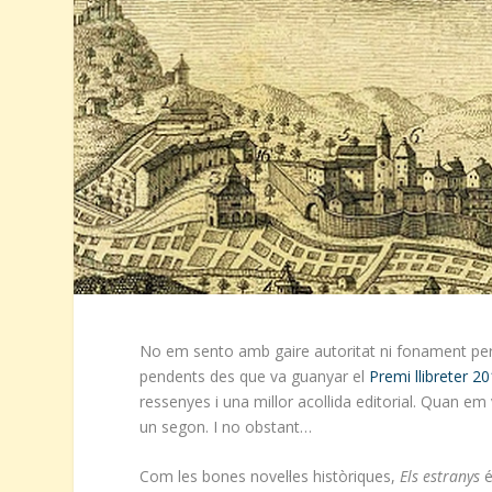
No em sento amb gaire autoritat ni fonament pe
pendents des que va guanyar el
Premi llibreter 2
ressenyes i una millor acollida editorial. Quan em
un segon. I no obstant…
Com les bones novel·les històriques,
Els estranys
é