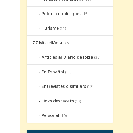
Política i polítiques
(15)
Turisme
(11)
ZZ Miscel·lània
(76)
,
Articles al Diario de Ibiza
(39)
En Español
(16)
Entrevistes o similars
(12)
Links destacats
(12)
Personal
(10)