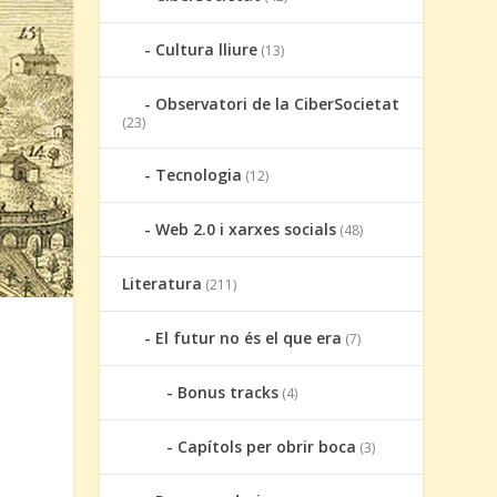
Cultura lliure
(13)
Observatori de la CiberSocietat
(23)
Tecnologia
(12)
Web 2.0 i xarxes socials
(48)
Literatura
(211)
El futur no és el que era
(7)
Bonus tracks
(4)
i
Capítols per obrir boca
(3)