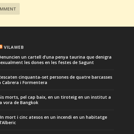
VILAWEB
Denuncien un cartell d’una penya taurina que denigra
sexualment les dones en les festes de Sagunt
Rescaten cinquanta-set persones de quatre barcasses
a Cabrera i Formentera
Sis morts, pel cap baix, en un tiroteig en un institut a
la vora de Bangkok
Un mort i cinc atesos en un incendi en un habitatge
d’Alberic