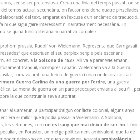
nsions, sense ser pretensiosa. Creua una línia del temps passat, on se
a del temps actual, secundària, on l’autor ens dona quatre pinzellades
’elaboració del text, emparat en l’excusa d’un encàrrec de traducció.
 ni que sigui gaire interessant ni narrativament necessària. En
no sé quina funció literària ni narrativa compleix.
d’un prohom prussià, Rudolf von Wielemann. Representa que Garrigasait
ressades” que descriuen el seu perplex periple pels escenaris
em, en concret, a la
Solsona de 1837
. Allí va a parar Wielemann,
onfusament tranquil, incomprès i apàtic. Wielemann va a la Guerra
spavilar, tornava amb una ferida de guerra i una condecoració i així
rimera Guerra Carlina és una guerra per l’ordre
, una guerra
·lica. La mena de guerra on un pare preocupat enviaria al seu fill, pe
obre la que construir la seva autoritat.
r al Camerun, a participar d’algun conflicte colonial, alguns anys
nt era el millor que li podia passar a Wielemann. A Solsona,
ies, les setmanes, com
un estrany que mai deixa de ser-ho
. L’únic
 peculiar, en Foraster, un metge políticament ambivalent, que fa de
er poder deixar-ho de ser quan convingui. Aquesta
ambivalència