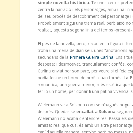
simple novel·la històrica
. Té unes certes prete
centra la narració i els personatges, amb una líni
del seu procés de descobriment del personatge i d
Probablement sigui una trama real, però això no fa
realitat, aquesta segona línia del temps -present- 
El pes de la novel·la, però, recau en la figura i 
troba una mena de diari seu, unes “anotacions ap
secundaris de la
Primera Guerra Carlina
. Ens situ
despistat i desmotivat, tranquil·lament confós, c
Carlina enviat per son pare, per veure si el feia e
podia fer-ne un home de profit quan tornés.
La P
romàntica, una guerra menor, més estètica que bèl
fer-lo un home, per donar-li una pàtina vivencial s
Wielemann ve a Solsona com se n’hagués pogut ana
després. Quedar-se
encallat a Solsona
segurame
Wielemann no acaba d’entendre res. Passa els d
amistat real que cus, és amb un altre personatge
carlí d’aquella manera, sent-ho però no massa, p