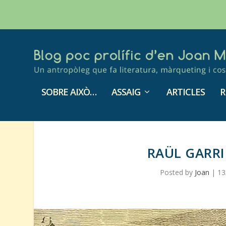
SOBRE AIXÒ…
ASSAIG
ARTICLES
R
RAÜL GARRI
Posted by
Joan
|
13