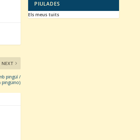
PIULADES
Els meus tuits
NEXT
b pingüí /
 pingüino)