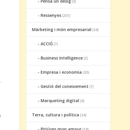
Pensa un desig
(3)
Ressenyes
(201)
Màrketing i món empresarial
(34)
ACCIÓ
(7)
Business Intelligence
(2)
Empresa i economia
(30)
r
Gestió del coneixement
(7)
Marqueting digital
(9)
Terra, cultura i política
(34)
a
Pitiüses mon amour
(19)