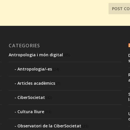
CATEGORIES
Antropologia i món digital
(85)
Antropologia/-es
(24)
Articles acadèmics
(7)
CiberSocietat
(42)
,
Cultura lliure
(13)
Observatori de la CiberSocietat
(23)