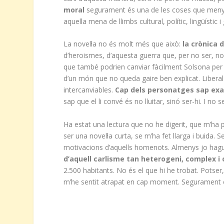
moral
segurament és una de les coses que menys
aquella mena de llimbs cultural, polític, lingüístic
La novel·la no és molt més que això:
la crònica 
d’heroismes, d’aquesta guerra que, per no ser, no
que també podrien canviar fàcilment Solsona per 
d’un món que no queda gaire ben explicat. Liberals
intercanviables.
Cap dels personatges sap exa
sap que el li convé és no lluitar, sinó ser-hi. I no
Ha estat una lectura que no he digerit, que m’ha p
ser una novel·la curta, se m’ha fet llarga i buida.
motivacions d’aquells homenots. Almenys jo hagu
d’aquell carlisme tan heterogeni, complex i 
2.500 habitants. No és el que hi he trobat. Potse
m’he sentit atrapat en cap moment. Segurament el 