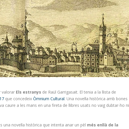
r valorar
Els estranys
de Raül Garrigasait. El tenia a la llista de
017
que concedeix
Òmnium Cultural
. Una novel·la històrica amb bones
 va caure a les mans en una fireta de llibres usats no vaig dubtar-ho n
s una novel·la històrica que intenta anar un pèl
més enllà de la