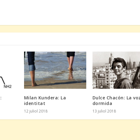
:
Milan Kundera: La
Dulce Chacón: La vo
identitat
dormida
12 juliol 2018
13 juliol 2018