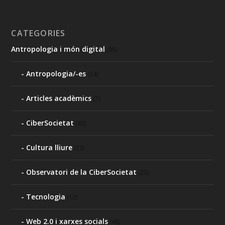
CATEGORIES
Antropologia i món digital
(85)
Antropologia/-es
(24)
Articles acadèmics
(7)
CiberSocietat
(42)
Cultura lliure
(13)
Observatori de la CiberSocietat
(23)
Tecnologia
(12)
Web 2.0 i xarxes socials
(48)