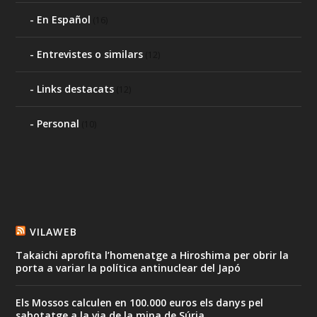
En Español
(16)
Entrevistes o similars
(12)
Links destacats
(12)
Personal
(10)
VILAWEB
Takaichi aprofita l’homenatge a Hiroshima per obrir la
porta a variar la política antinuclear del Japó
Els Mossos calculen en 100.000 euros els danys pel
sabotatge a la via de la mina de Súria