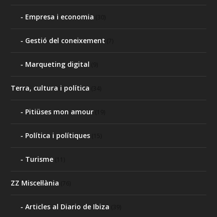
Empresa i economia
(30)
Gestió del coneixement
(7)
Marqueting digital
(9)
Terra, cultura i política
(34)
Pitiüses mon amour
(19)
Política i polítiques
(15)
Turisme
(11)
ZZ Miscel·lània
(76)
Articles al Diario de Ibiza
(39)