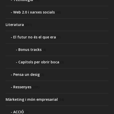
Web 2.0 i xarxes socials
(48)
Literatura
(211)
El futur no és el que era
(7)
Bonus tracks
(4)
Capítols per obrir boca
(3)
Pensa un desig
(3)
Ressenyes
(201)
Màrketing i món empresarial
(34)
ACCIÓ
(7)