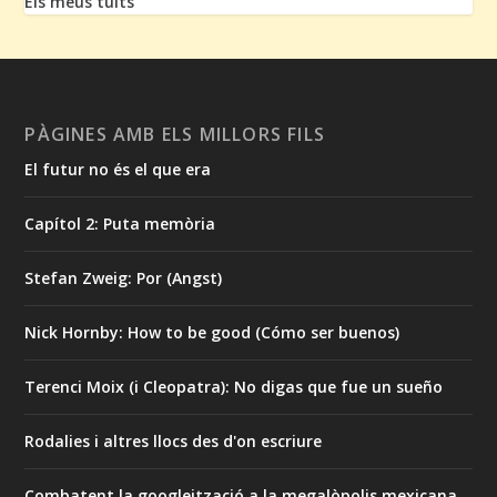
Els meus tuits
PÀGINES AMB ELS MILLORS FILS
El futur no és el que era
Capítol 2: Puta memòria
Stefan Zweig: Por (Angst)
Nick Hornby: How to be good (Cómo ser buenos)
Terenci Moix (i Cleopatra): No digas que fue un sueño
Rodalies i altres llocs des d'on escriure
Combatent la googleització a la megalòpolis mexicana…