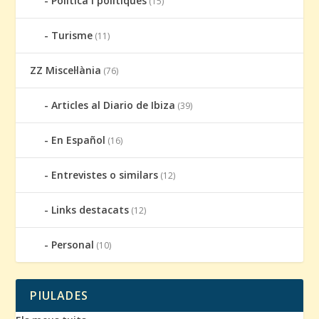
Política i polítiques
(15)
Turisme
(11)
ZZ Miscel·lània
(76)
Articles al Diario de Ibiza
(39)
En Español
(16)
Entrevistes o similars
(12)
Links destacats
(12)
Personal
(10)
PIULADES