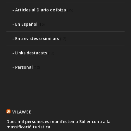
Articles al Diario de Ibiza
(39)
En Español
(16)
Entrevistes o similars
(12)
Links destacats
(12)
Personal
(10)
VILAWEB
Dues mil persones es manifesten a Sóller contra la
massificació turística