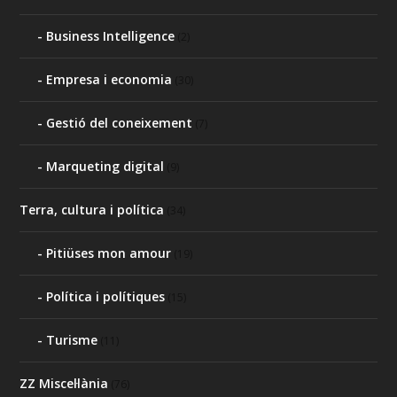
Business Intelligence
(2)
Empresa i economia
(30)
Gestió del coneixement
(7)
Marqueting digital
(9)
Terra, cultura i política
(34)
Pitiüses mon amour
(19)
Política i polítiques
(15)
Turisme
(11)
ZZ Miscel·lània
(76)