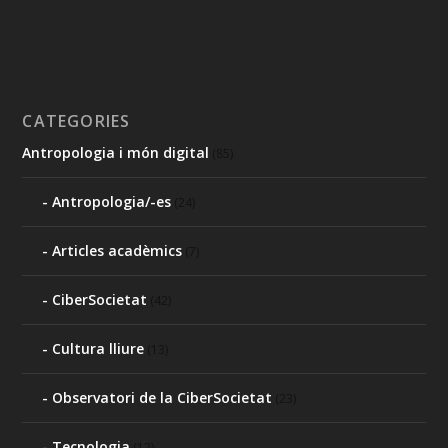
CATEGORIES
Antropologia i món digital
(85)
Antropologia/-es
(24)
Articles acadèmics
(7)
CiberSocietat
(42)
Cultura lliure
(13)
Observatori de la CiberSocietat
(23)
Tecnologia
(12)