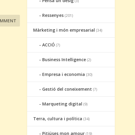
Pensa un desig
(3)
Ressenyes
(201)
Màrketing i món empresarial
(34)
ACCIÓ
(7)
Business Intelligence
(2)
Empresa i economia
(30)
Gestió del coneixement
(7)
Marqueting digital
(9)
Terra, cultura i política
(34)
Pitiüses mon amour
(19)