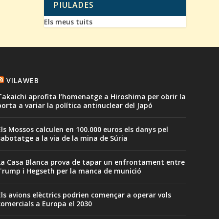
PIULADES
Els meus tuits
VILAWEB
Takaichi aprofita l’homenatge a Hiroshima per obrir la
porta a variar la política antinuclear del Japó
Els Mossos calculen en 100.000 euros els danys pel
sabotatge a la via de la mina de Súria
La Casa Blanca prova de tapar un enfrontament entre
Trump i Hegseth per la manca de munició
Els avions elèctrics podrien començar a operar vols
comercials a Europa el 2030