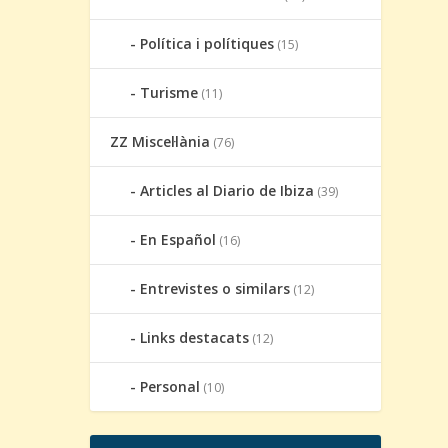
Política i polítiques
(15)
Turisme
(11)
ZZ Miscel·lània
(76)
Articles al Diario de Ibiza
(39)
En Español
(16)
Entrevistes o similars
(12)
Links destacats
(12)
Personal
(10)