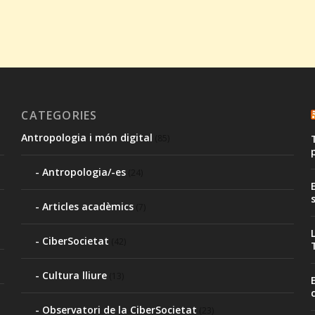
CATEGORIES
Antropologia i món digital
(85)
Antropologia/-es
(24)
Articles acadèmics
(7)
CiberSocietat
(42)
Cultura lliure
(13)
Observatori de la CiberSocietat
(23)