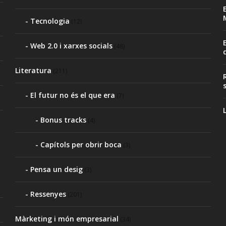
Tecnologia
(12)
Web 2.0 i xarxes socials
(48)
Literatura
(211)
El futur no és el que era
(7)
Bonus tracks
(4)
Capítols per obrir boca
(3)
Pensa un desig
(3)
Ressenyes
(201)
Màrketing i món empresarial
(34)