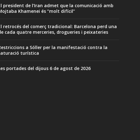
El president de l’Iran admet que la comunicació amb
Mojtaba Khamenei és “molt difícil”
El retrocés del comerç tradicional: Barcelona perd una
de cada quatre merceries, drogueries i peixateries
Restriccions a Sóller per la manifestació contra la
saturació turística
Les portades del dijous 6 de agost de 2026