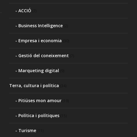
ACCIÓ
(7)
Business Intelligence
(2)
Empresa i economia
(30)
Gestió del coneixement
(7)
Marqueting digital
(9)
Terra, cultura i política
(34)
Pitiüses mon amour
(19)
Política i polítiques
(15)
Turisme
(11)