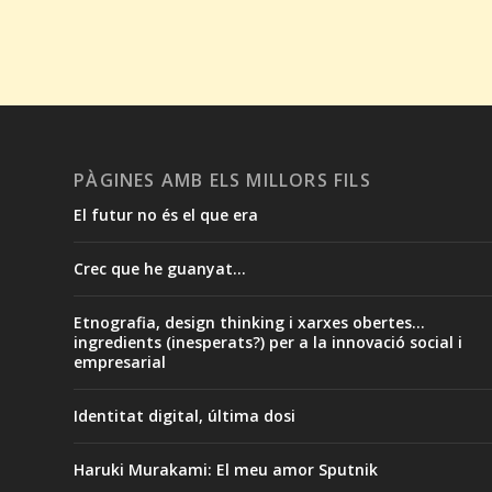
PÀGINES AMB ELS MILLORS FILS
El futur no és el que era
Crec que he guanyat...
Etnografia, design thinking i xarxes obertes...
ingredients (inesperats?) per a la innovació social i
empresarial
Identitat digital, última dosi
Haruki Murakami: El meu amor Sputnik