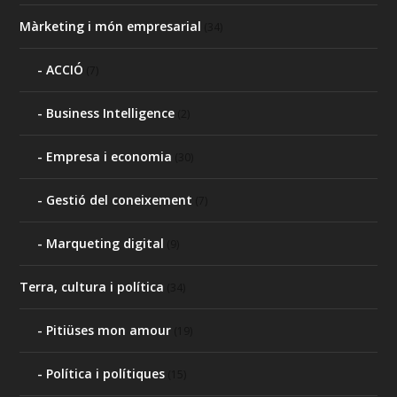
Màrketing i món empresarial
(34)
ACCIÓ
(7)
Business Intelligence
(2)
Empresa i economia
(30)
Gestió del coneixement
(7)
Marqueting digital
(9)
Terra, cultura i política
(34)
Pitiüses mon amour
(19)
Política i polítiques
(15)