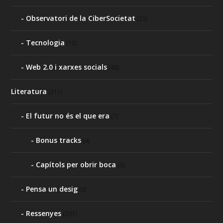
Observatori de la CiberSocietat
(23)
Tecnologia
(12)
Web 2.0 i xarxes socials
(48)
Literatura
(211)
El futur no és el que era
(7)
Bonus tracks
(4)
Capítols per obrir boca
(3)
Pensa un desig
(3)
Ressenyes
(201)