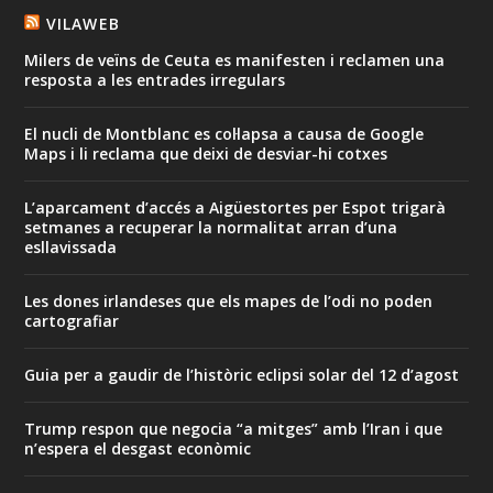
VILAWEB
Milers de veïns de Ceuta es manifesten i reclamen una
resposta a les entrades irregulars
El nucli de Montblanc es col·lapsa a causa de Google
Maps i li reclama que deixi de desviar-hi cotxes
L’aparcament d’accés a Aigüestortes per Espot trigarà
setmanes a recuperar la normalitat arran d’una
esllavissada
Les dones irlandeses que els mapes de l’odi no poden
cartografiar
Guia per a gaudir de l’històric eclipsi solar del 12 d’agost
Trump respon que negocia “a mitges” amb l’Iran i que
n’espera el desgast econòmic