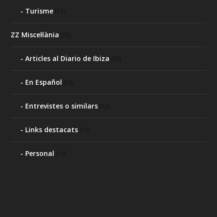
Turisme
(11)
ZZ Miscel·lània
(76)
Articles al Diario de Ibiza
(39)
En Español
(16)
Entrevistes o similars
(12)
Links destacats
(12)
Personal
(10)