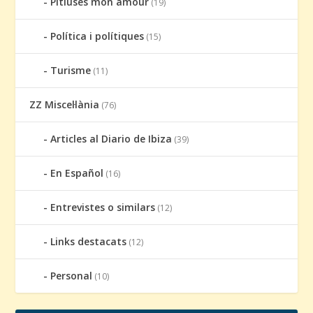
Pitiüses mon amour
(19)
Política i polítiques
(15)
Turisme
(11)
ZZ Miscel·lània
(76)
Articles al Diario de Ibiza
(39)
En Español
(16)
Entrevistes o similars
(12)
Links destacats
(12)
Personal
(10)