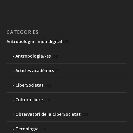
CATEGORIES
Antropologia i món digital
(85)
Antropologia/-es
(24)
Articles acadèmics
(7)
CiberSocietat
(42)
Cultura lliure
(13)
Observatori de la CiberSocietat
(23)
Tecnologia
(12)