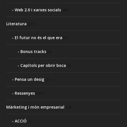
Web 2.0 i xarxes socials
(48)
Literatura
(211)
El futur no és el que era
(7)
Bonus tracks
(4)
Capítols per obrir boca
(3)
Pensa un desig
(3)
Ressenyes
(201)
Màrketing i món empresarial
(34)
ACCIÓ
(7)