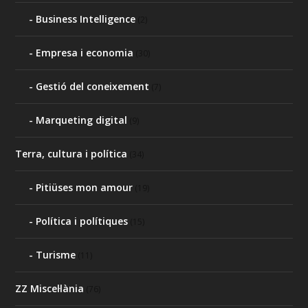
Business Intelligence
(2)
Empresa i economia
(30)
Gestió del coneixement
(7)
Marqueting digital
(9)
Terra, cultura i política
(34)
Pitiüses mon amour
(19)
Política i polítiques
(15)
Turisme
(11)
ZZ Miscel·lània
(76)