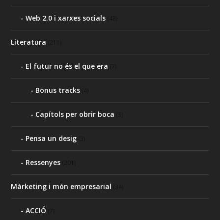
Web 2.0 i xarxes socials
(48)
Literatura
(211)
El futur no és el que era
(7)
Bonus tracks
(4)
Capítols per obrir boca
(3)
Pensa un desig
(3)
Ressenyes
(201)
Màrketing i món empresarial
(34)
ACCIÓ
(7)