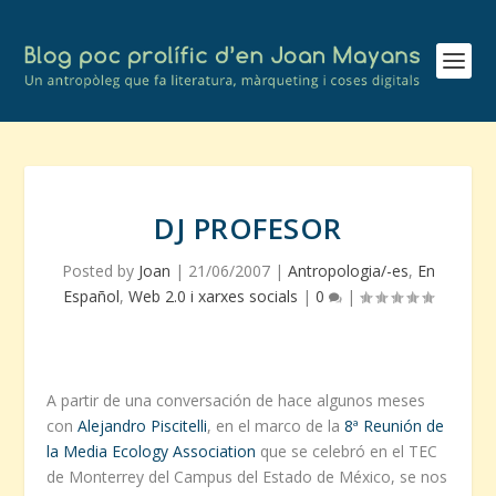
DJ PROFESOR
Posted by
Joan
|
21/06/2007
|
Antropologia/-es
,
En
Español
,
Web 2.0 i xarxes socials
|
0
|
A partir de una conversación de hace algunos meses
con
Alejandro Piscitelli
, en el marco de la
8ª Reunión de
la Media Ecology Association
que se celebró en el TEC
de Monterrey del Campus del Estado de México, se nos