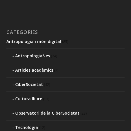
CATEGORIES
Antropologia i món digital
(85)
Antropologia/-es
(24)
Articles acadèmics
(7)
CiberSocietat
(42)
Cultura lliure
(13)
Observatori de la CiberSocietat
(23)
Tecnologia
(12)