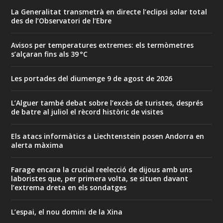
La Generalitat transmetrà en directe l’eclipsi solar total
des de l’Observatori de l’Ebre
Avisos per temperatures extremes: els termòmetres
s’alçaran fins als 39 °C
Les portades del diumenge 9 de agost de 2026
L’Alguer també debat sobre l’excès de turistes, després
de batre al juliol el rècord històric de visites
Els atacs informàtics a Liechtenstein posen Andorra en
alerta màxima
Farage encara la crucial reelecció de dijous amb uns
laboristes que, per primera volta, se situen davant
l’extrema dreta en els sondatges
L’espai, el nou domini de la Xina