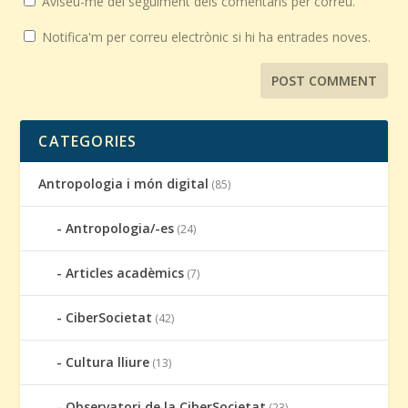
Aviseu-me del seguiment dels comentaris per correu.
Notifica'm per correu electrònic si hi ha entrades noves.
CATEGORIES
Antropologia i món digital
(85)
Antropologia/-es
(24)
Articles acadèmics
(7)
CiberSocietat
(42)
Cultura lliure
(13)
Observatori de la CiberSocietat
(23)