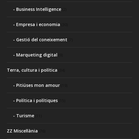
Business Intelligence
(2)
Empresa i economia
(30)
Gestió del coneixement
(7)
Marqueting digital
(9)
Terra, cultura i política
(34)
Pitiüses mon amour
(19)
Política i polítiques
(15)
Turisme
(11)
ZZ Miscel·lània
(76)