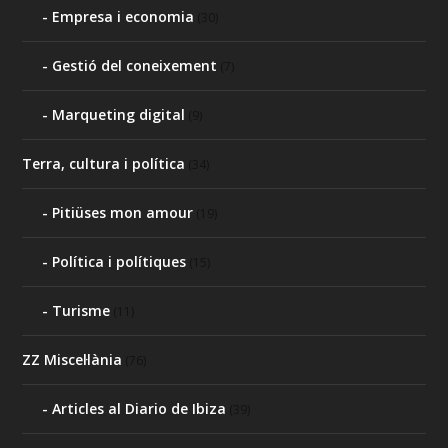
Empresa i economia
(30)
Gestió del coneixement
(7)
Marqueting digital
(9)
Terra, cultura i política
(34)
Pitiüses mon amour
(19)
Política i polítiques
(15)
Turisme
(11)
ZZ Miscel·lània
(76)
Articles al Diario de Ibiza
(39)