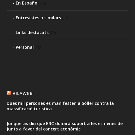
En Español
(16)
Entrevistes o similars
(12)
Links destacats
(12)
Personal
(10)
VILAWEB
Dues mil persones es manifesten a Sóller contra la
massificació turística
Junqueras diu que ERC donarà suport a les esmenes de
Junts a favor del concert econòmic