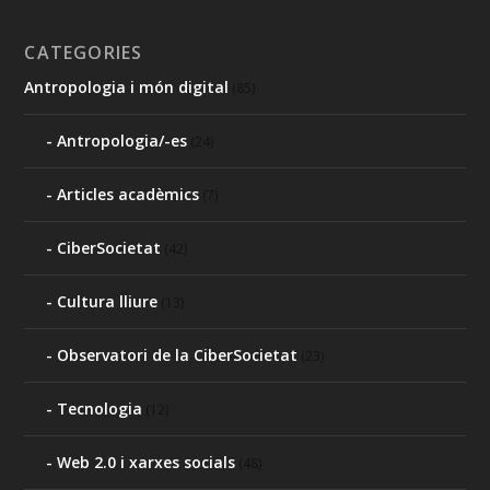
CATEGORIES
Antropologia i món digital
(85)
Antropologia/-es
(24)
Articles acadèmics
(7)
CiberSocietat
(42)
Cultura lliure
(13)
Observatori de la CiberSocietat
(23)
Tecnologia
(12)
Web 2.0 i xarxes socials
(48)