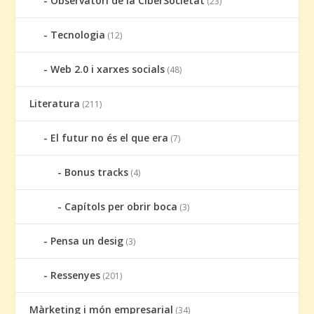
Observatori de la CiberSocietat
(23)
Tecnologia
(12)
Web 2.0 i xarxes socials
(48)
Literatura
(211)
El futur no és el que era
(7)
Bonus tracks
(4)
Capítols per obrir boca
(3)
Pensa un desig
(3)
Ressenyes
(201)
Màrketing i món empresarial
(34)