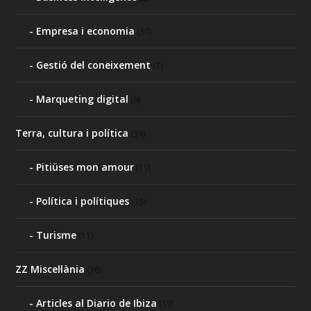
Empresa i economia
(30)
Gestió del coneixement
(7)
Marqueting digital
(9)
Terra, cultura i política
(34)
Pitiüses mon amour
(19)
Política i polítiques
(15)
Turisme
(11)
ZZ Miscel·lània
(76)
Articles al Diario de Ibiza
(39)