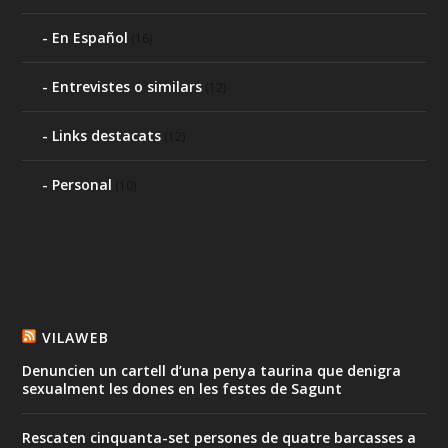
En Español
(16)
Entrevistes o similars
(12)
Links destacats
(12)
Personal
(10)
VILAWEB
Denuncien un cartell d’una penya taurina que denigra
sexualment les dones en les festes de Sagunt
Rescaten cinquanta-set persones de quatre barcasses a