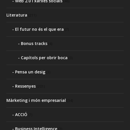
Web 2.0 i xarxes socials
(48)
Literatura
(211)
El futur no és el que era
(7)
Bonus tracks
(4)
Capítols per obrir boca
(3)
Pensa un desig
(3)
Ressenyes
(201)
Màrketing i món empresarial
(34)
ACCIÓ
(7)
Business Intelligence
(2)