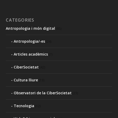
CATEGORIES
Antropologia i món digital
(85)
Antropologia/-es
(24)
Articles acadèmics
(7)
CiberSocietat
(42)
Cultura lliure
(13)
Observatori de la CiberSocietat
(23)
Tecnologia
(12)