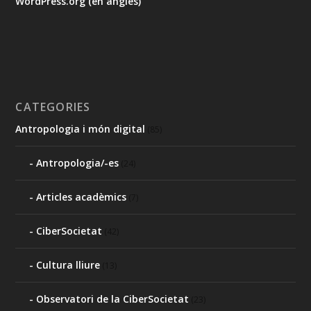
WordPress.org (en anglès)
CATEGORIES
Antropologia i món digital
(85)
Antropologia/-es
(24)
Articles acadèmics
(7)
CiberSocietat
(42)
Cultura lliure
(13)
Observatori de la CiberSocietat
(23)