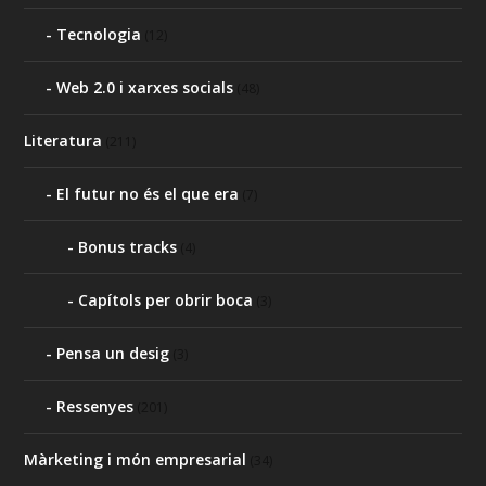
Tecnologia
(12)
Web 2.0 i xarxes socials
(48)
Literatura
(211)
El futur no és el que era
(7)
Bonus tracks
(4)
Capítols per obrir boca
(3)
Pensa un desig
(3)
Ressenyes
(201)
Màrketing i món empresarial
(34)