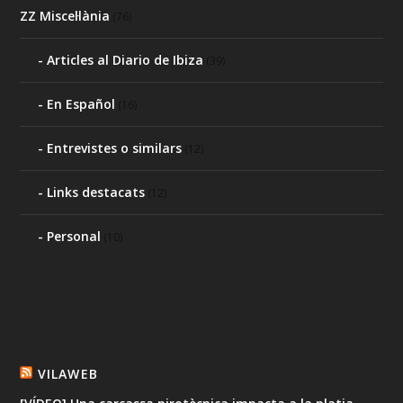
ZZ Miscel·lània
(76)
Articles al Diario de Ibiza
(39)
En Español
(16)
Entrevistes o similars
(12)
Links destacats
(12)
Personal
(10)
VILAWEB