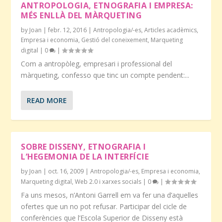
ANTROPOLOGIA, ETNOGRAFIA I EMPRESA:
MÉS ENLLÀ DEL MÀRQUETING
by
Joan
|
febr. 12, 2016
|
Antropologia/-es
,
Articles acadèmics
,
Empresa i economia
,
Gestió del coneixement
,
Marqueting
digital
|
0
|
Com a antropòleg, empresari i professional del
màrqueting, confesso que tinc un compte pendent:...
READ MORE
SOBRE DISSENY, ETNOGRAFIA I
L’HEGEMONIA DE LA INTERFÍCIE
by
Joan
|
oct. 16, 2009
|
Antropologia/-es
,
Empresa i economia
,
Marqueting digital
,
Web 2.0 i xarxes socials
|
0
|
Fa uns mesos, n’Antoni Garrell em va fer una d’aquelles
ofertes que un no pot refusar. Participar del cicle de
conferències que l’Escola Superior de Disseny està