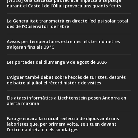
[VÍDEO] Una carcassa pirotècnica impacta a la platja
durant el Castell de l’Olla i provoca uns quants ferits
La Generalitat transmetrà en directe l’eclipsi solar total
des de l’Observatori de l’Ebre
Avisos per temperatures extremes: els termòmetres
s’alçaran fins als 39 °C
Les portades del diumenge 9 de agost de 2026
L’Alguer també debat sobre l’excès de turistes, després
de batre al juliol el rècord històric de visites
Els atacs informàtics a Liechtenstein posen Andorra en
alerta màxima
Farage encara la crucial reelecció de dijous amb uns
laboristes que, per primera volta, se situen davant
l’extrema dreta en els sondatges