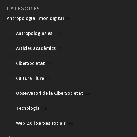
CATEGORIES
Antropologia i món digital
(85)
Antropologia/-es
(24)
Articles acadèmics
(7)
CiberSocietat
(42)
Cultura lliure
(13)
Observatori de la CiberSocietat
(23)
Tecnologia
(12)
Web 2.0 i xarxes socials
(48)