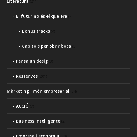
Literatura
(211)
El futur no és el que era
(7)
Bonus tracks
(4)
Capítols per obrir boca
(3)
Pensa un desig
(3)
Ressenyes
(201)
Màrketing i món empresarial
(34)
ACCIÓ
(7)
Business Intelligence
(2)
Empresa i economia
(30)