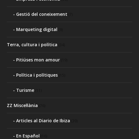
Gestió del coneixement
(7)
Marqueting digital
(9)
Terra, cultura i política
(34)
Pitiüses mon amour
(19)
Política i polítiques
(15)
Turisme
(11)
ZZ Miscel·lània
(76)
Articles al Diario de Ibiza
(39)
En Español
(16)