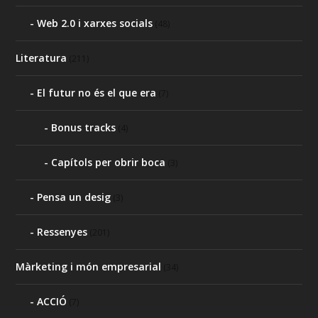
Web 2.0 i xarxes socials
(48)
Literatura
(211)
El futur no és el que era
(7)
Bonus tracks
(4)
Capítols per obrir boca
(3)
Pensa un desig
(3)
Ressenyes
(201)
Màrketing i món empresarial
(34)
ACCIÓ
(7)