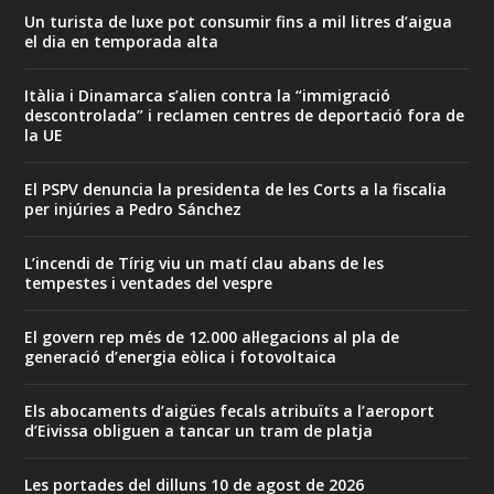
Un turista de luxe pot consumir fins a mil litres d’aigua
el dia en temporada alta
Itàlia i Dinamarca s’alien contra la “immigració
descontrolada” i reclamen centres de deportació fora de
la UE
El PSPV denuncia la presidenta de les Corts a la fiscalia
per injúries a Pedro Sánchez
L’incendi de Tírig viu un matí clau abans de les
tempestes i ventades del vespre
El govern rep més de 12.000 al·legacions al pla de
generació d’energia eòlica i fotovoltaica
Els abocaments d’aigües fecals atribuïts a l’aeroport
d’Eivissa obliguen a tancar un tram de platja
Les portades del dilluns 10 de agost de 2026