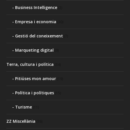
Business Intelligence
(2)
Empresa i economia
(30)
Gestió del coneixement
(7)
Marqueting digital
(9)
Terra, cultura i política
(34)
Pitiüses mon amour
(19)
Política i polítiques
(15)
Turisme
(11)
ZZ Miscel·lània
(76)