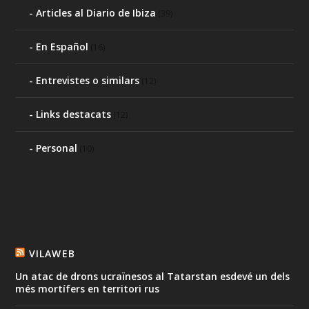
Articles al Diario de Ibiza
(39)
En Español
(16)
Entrevistes o similars
(12)
Links destacats
(12)
Personal
(10)
VILAWEB
Un atac de drons ucraïnesos al Tatarstan esdevé un dels
més mortífers en territori rus