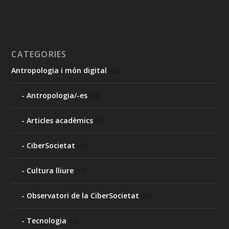
CATEGORIES
Antropologia i món digital
(85)
Antropologia/-es
(24)
Articles acadèmics
(7)
CiberSocietat
(42)
Cultura lliure
(13)
Observatori de la CiberSocietat
(23)
Tecnologia
(12)