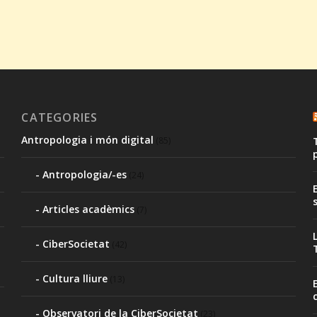
CATEGORIES
Antropologia i món digital
(85)
Antropologia/-es
(24)
Articles acadèmics
(7)
CiberSocietat
(42)
Cultura lliure
(13)
Observatori de la CiberSocietat
(23)