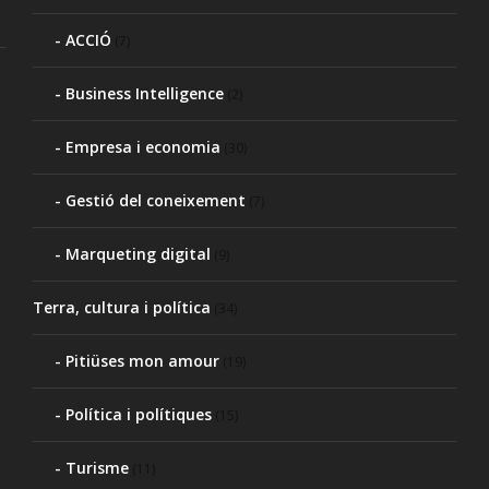
ACCIÓ
(7)
Business Intelligence
(2)
Empresa i economia
(30)
Gestió del coneixement
(7)
Marqueting digital
(9)
Terra, cultura i política
(34)
Pitiüses mon amour
(19)
Política i polítiques
(15)
Turisme
(11)