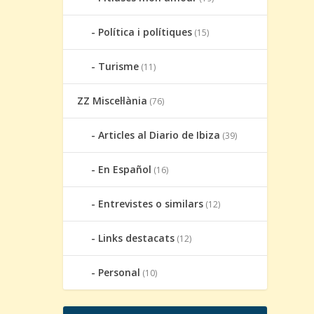
Política i polítiques
(15)
Turisme
(11)
ZZ Miscel·lània
(76)
Articles al Diario de Ibiza
(39)
En Español
(16)
Entrevistes o similars
(12)
Links destacats
(12)
Personal
(10)