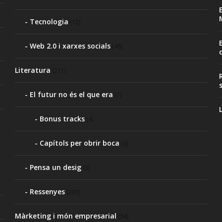
Tecnologia
(12)
Web 2.0 i xarxes socials
(48)
Literatura
(211)
El futur no és el que era
(7)
Bonus tracks
(4)
Capítols per obrir boca
(3)
Pensa un desig
(3)
Ressenyes
(201)
Màrketing i món empresarial
(34)