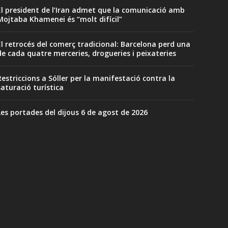
El president de l’Iran admet que la comunicació amb
Mojtaba Khamenei és “molt difícil”
El retrocés del comerç tradicional: Barcelona perd una
de cada quatre merceries, drogueries i peixateries
Restriccions a Sóller per la manifestació contra la
saturació turística
Les portades del dijous 6 de agost de 2026