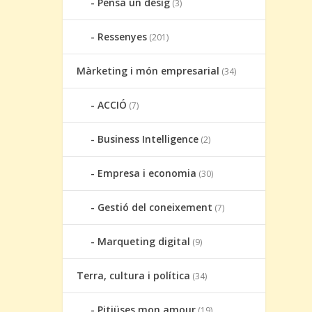
Pensa un desig
(3)
Ressenyes
(201)
Màrketing i món empresarial
(34)
ACCIÓ
(7)
Business Intelligence
(2)
Empresa i economia
(30)
Gestió del coneixement
(7)
Marqueting digital
(9)
Terra, cultura i política
(34)
Pitiüses mon amour
(19)