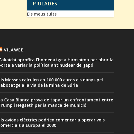
PIULADES
Els meus tuits
VILAWEB
Takaichi aprofita l’homenatge a Hiroshima per obrir la
porta a variar la política antinuclear del Japó
Els Mossos calculen en 100.000 euros els danys pel
sabotatge a la via de la mina de Súria
La Casa Blanca prova de tapar un enfrontament entre
Trump i Hegseth per la manca de munició
Els avions elèctrics podrien començar a operar vols
comercials a Europa el 2030