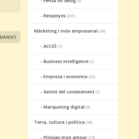
Pensa un desig
(3)
Ressenyes
(201)
Màrketing i món empresarial
(34)
ACCIÓ
(7)
Business Intelligence
(2)
Empresa i economia
(30)
Gestió del coneixement
(7)
Marqueting digital
(9)
Terra, cultura i política
(34)
Pitiüses mon amour
(19)