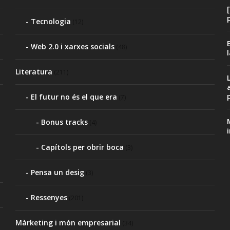
Tecnologia
(12)
Web 2.0 i xarxes socials
(48)
Literatura
(211)
p
El futur no és el que era
(7)
Bonus tracks
(4)
Capítols per obrir boca
(3)
Pensa un desig
(3)
Ressenyes
(201)
Màrketing i món empresarial
(34)