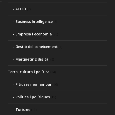
ACCIÓ
(7)
Business Intelligence
(2)
Empresa i economia
(30)
Gestió del coneixement
(7)
Marqueting digital
(9)
Terra, cultura i política
(34)
Pitiüses mon amour
(19)
Política i polítiques
(15)
Turisme
(11)