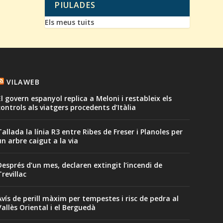
PIULADES
Els meus tuits
VILAWEB
El govern espanyol replica a Meloni i restableix els
controls als viatgers procedents d’Itàlia
Tallada la línia R3 entre Ribes de Freser i Planoles per
un arbre caigut a la via
Després d’un mes, declaren extingit l’incendi de
Trevillac
Avís de perill màxim per tempestes i risc de pedra al
Vallès Oriental i el Berguedà