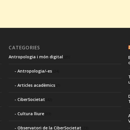
CATEGORIES
Antropologia i món digital
(85)
Antropologia/-es
(24)
Articles acadèmics
(7)
CiberSocietat
(42)
Cultura lliure
(13)
Observatori de la CiberSocietat
(23)