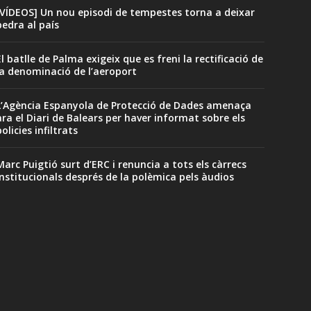
[VÍDEOS] Un nou episodi de tempestes torna a deixar
pedra al país
El batlle de Palma exigeix que es freni la rectificació de
la denominació de l’aeroport
L’Agència Espanyola de Protecció de Dades amenaça
ara el Diari de Balears per haver informat sobre els
olicies infiltrats
Marc Puigtió surt d’ERC i renuncia a tots els càrrecs
institucionals després de la polèmica pels àudios