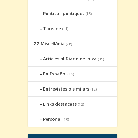
Política i polítiques
(15)
Turisme
(11)
ZZ Miscel·lània
(76)
Articles al Diario de Ibiza
(39)
En Español
(16)
Entrevistes o similars
(12)
Links destacats
(12)
Personal
(10)