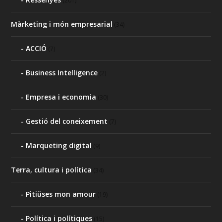
(201)
Màrketing i món empresarial
(34)
ACCIÓ
(7)
Business Intelligence
(2)
Empresa i economia
(30)
Gestió del coneixement
(7)
Marqueting digital
(9)
Terra, cultura i política
(34)
Pitiüses mon amour
(19)
Política i polítiques
(15)