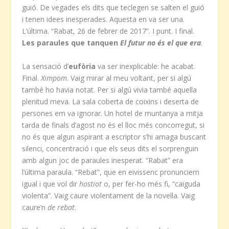
guió. De vegades els dits que teclegen se salten el guió
i tenen idees inesperades. Aquesta en va ser una.
L’última. “Rabat, 26 de febrer de 2017”. I punt. I final.
Les paraules que tanquen
El futur no és el que era
.
La sensació d’
eufòria
va ser inexplicable: he acabat.
Final.
Ximpom
. Vaig mirar al meu voltant, per si algú
també ho havia notat. Per si algú vivia també aquella
plenitud meva. La sala coberta de coixins i deserta de
persones em va ignorar. Un hotel de muntanya a mitja
tarda de finals d’agost no és el lloc més concorregut, si
no és que algun aspirant a escriptor s’hi amaga buscant
silenci, concentració i que els seus dits el sorprenguin
amb algun joc de paraules inesperat. “Rabat” era
l’última paraula. “Rebat”, que en eivissenc pronunciem
igual i que vol dir
hostiot
o, per fer-ho més fi, “caiguda
violenta”. Vaig caure violentament de la novel·la. Vaig
caure’n
de rebat
.