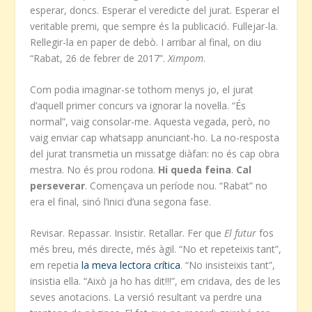
esperar, doncs. Esperar el veredicte del jurat. Esperar el
veritable premi, que sempre és la publicació. Fullejar-la.
Rellegir-la en paper de debò. I arribar al final, on diu
“Rabat, 26 de febrer de 2017”.
Ximpom
.
Com podia imaginar-se tothom menys jo, el jurat
d’aquell primer concurs va ignorar la novel·la. “És
normal”, vaig consolar-me. Aquesta vegada, però, no
vaig enviar cap whatsapp anunciant-ho. La no-resposta
del jurat transmetia un missatge diàfan: no és cap obra
mestra. No és prou rodona.
Hi queda feina
.
Cal
perseverar
. Començava un període nou. “Rabat” no
era el final, sinó l’inici d’una segona fase.
Revisar. Repassar. Insistir. Retallar. Fer que
El futur
fos
més breu, més directe, més àgil. “No et repeteixis tant”,
em repetia
la meva lectora crítica
. “No insisteixis tant”,
insistia ella. “Això ja ho has dit!!!”, em cridava, des de les
seves anotacions. La versió resultant va perdre una