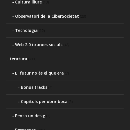
Cultura lliure
(13)
Observatori de la CiberSocietat
(23)
Tecnologia
(12)
Web 2.0 i xarxes socials
(48)
Literatura
(211)
El futur no és el que era
(7)
Bonus tracks
(4)
Capítols per obrir boca
(3)
Pensa un desig
(3)
Ressenyes