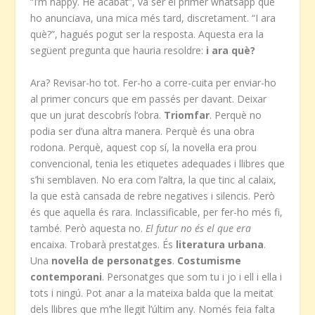
“I’m happy. He acabat”, va ser el primer whatsapp que
ho anunciava, una mica més tard, discretament. “I ara
què?”, hagués pogut ser la resposta. Aquesta era la
següent pregunta que hauria resoldre:
i ara què?
Ara? Revisar-ho tot. Fer-ho a corre-cuita per enviar-ho
al primer concurs que em passés per davant. Deixar
que un jurat descobrís l’obra.
Triomfar
. Perquè no
podia ser d’una altra manera. Perquè és una obra
rodona. Perquè, aquest cop sí, la novel·la era prou
convencional, tenia les etiquetes adequades i llibres que
s’hi semblaven. No era com l’altra, la que tinc al calaix,
la que està cansada de rebre negatives i silencis. Però
és que aquella és rara. Inclassificable, per fer-ho més fi,
també. Però aquesta no.
El futur no és el que era
encaixa. Trobarà prestatges. És
literatura urbana
.
Una
novel·la de personatges
.
Costumisme
contemporani
. Personatges que som tu i jo i ell i ella i
tots i ningú. Pot anar a la mateixa balda que la meitat
dels llibres que m’he llegit l’últim any. Només feia falta