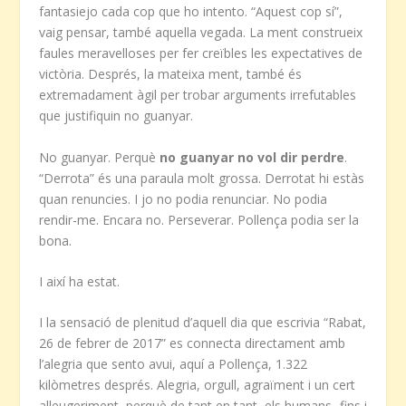
fantasiejo cada cop que ho intento. “Aquest cop sí”,
vaig pensar, també aquella vegada. La ment construeix
faules meravelloses per fer creïbles les expectatives de
victòria. Després, la mateixa ment, també és
extremadament àgil per trobar arguments irrefutables
que justifiquin no guanyar.
No guanyar. Perquè
no guanyar no vol dir perdre
.
“Derrota” és una paraula molt grossa. Derrotat hi estàs
quan renuncies. I jo no podia renunciar. No podia
rendir-me. Encara no. Perseverar. Pollença podia ser la
bona.
I així ha estat.
I la sensació de plenitud d’aquell dia que escrivia “Rabat,
26 de febrer de 2017” es connecta directament amb
l’alegria que sento avui, aquí a Pollença, 1.322
kilòmetres després. Alegria, orgull, agraïment i un cert
alleugeriment, perquè de tant en tant, els humans -fins i