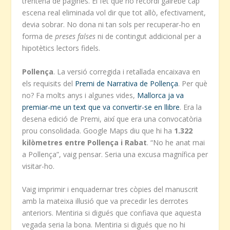
trentena de pàgines. El fet que no recordi gairebé cap
escena real eliminada vol dir que tot allò, efectivament,
devia sobrar. No dona ni tan sols per recuperar-ho en
forma de
preses falses
ni de contingut addicional per a
hipotètics lectors fidels.
Pollença
. La versió corregida i retallada encaixava en
els requisits del
Premi de Narrativa de Pollença
. Per què
no? Fa molts anys i algunes vides,
Mallorca ja va
premiar-me un text que va convertir-se en llibre
. Era la
desena edició de Premi, així que era una convocatòria
prou consolidada. Google Maps diu que hi ha
1.322
kilòmetres entre Pollença i Rabat
. “No he anat mai
a Pollença”, vaig pensar. Seria una excusa magnífica per
visitar-ho.
Vaig imprimir i enquadernar tres còpies del manuscrit
amb la mateixa il·lusió que va precedir les derrotes
anteriors. Mentiria si digués que confiava que aquesta
vegada seria la bona. Mentiria si digués que no hi