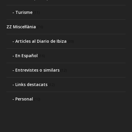
Turisme
(11)
ZZ Miscel·lània
(76)
Articles al Diario de Ibiza
(39)
En Español
(16)
Entrevistes o similars
(12)
Links destacats
(12)
Personal
(10)