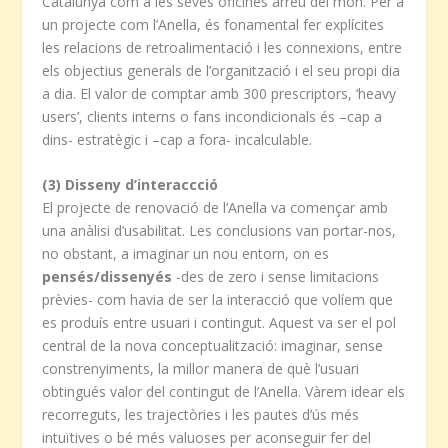
Catalunya com a les seves oficines arreu del món. Per a
un projecte com l’Anella, és fonamental fer explícites
les relacions de retroalimentació i les connexions, entre
els objectius generals de l’organització i el seu propi dia
a dia. El valor de comptar amb 300 prescriptors, ‘heavy
users’, clients interns o fans incondicionals és –cap a
dins- estratègic i –cap a fora- incalculable.
(3) Disseny d’interaccció
El projecte de renovació de l’Anella va començar amb
una anàlisi d’usabilitat. Les conclusions van portar-nos,
no obstant, a imaginar un nou entorn, on es
pensés/dissenyés
-des de zero i sense limitacions
prèvies- com havia de ser la interacció que volíem que
es produís entre usuari i contingut. Aquest va ser el pol
central de la nova conceptualització: imaginar, sense
constrenyiments, la millor manera de què l’usuari
obtingués valor del contingut de l’Anella. Vàrem idear els
recorreguts, les trajectòries i les pautes d’ús més
intuïtives o bé més valuoses per aconseguir fer del