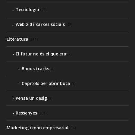
Tecnologia
(12)
Web 2.0 i xarxes socials
(48)
Literatura
(211)
El futur no és el que era
(7)
Bonus tracks
(4)
Capítols per obrir boca
(3)
Pensa un desig
(3)
Ressenyes
(201)
Màrketing i món empresarial
(34)