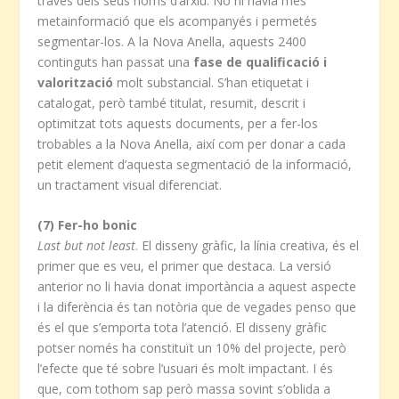
través dels seus noms d’arxiu. No hi havia més
metainformació que els acompanyés i permetés
segmentar-los. A la Nova Anella, aquests 2400
continguts han passat una
fase de qualificació i
valorització
molt substancial. S’han etiquetat i
catalogat, però també titulat, resumit, descrit i
optimitzat tots aquests documents, per a fer-los
trobables a la Nova Anella, així com per donar a cada
petit element d’aquesta segmentació de la informació,
un tractament visual diferenciat.
(7) Fer-ho bonic
Last but not least
. El disseny gràfic, la línia creativa, és el
primer que es veu, el primer que destaca. La versió
anterior no li havia donat importància a aquest aspecte
i la diferència és tan notòria que de vegades penso que
és el que s’emporta tota l’atenció. El disseny gràfic
potser només ha constituït un 10% del projecte, però
l’efecte que té sobre l’usuari és molt impactant. I és
que, com tothom sap però massa sovint s’oblida a