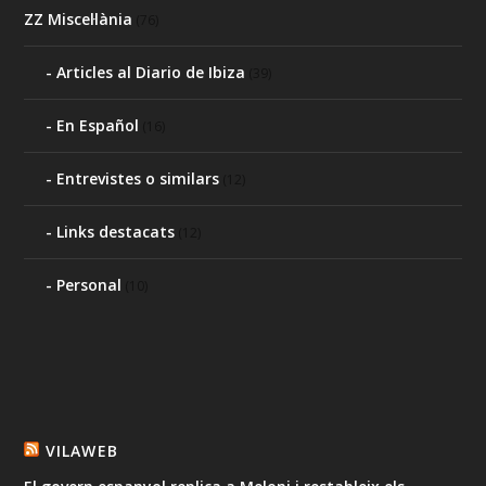
ZZ Miscel·lània
(76)
Articles al Diario de Ibiza
(39)
En Español
(16)
Entrevistes o similars
(12)
Links destacats
(12)
Personal
(10)
VILAWEB