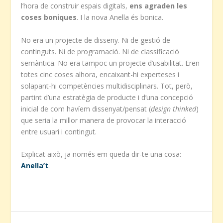
l’hora de construir espais digitals,
ens agraden les
coses boniques
. I la nova Anella és bonica.
No era un projecte de disseny. Ni de gestió de
continguts. Ni de programació. Ni de classificació
semàntica. No era tampoc un projecte d’usabilitat. Eren
totes cinc coses alhora, encaixant-hi experteses i
solapant-hi competències multidisciplinars. Tot, però,
partint d’una estratègia de producte i d’una concepció
inicial de com havíem dissenyat/pensat (
design thinked
)
que seria la millor manera de provocar la interacció
entre usuari i contingut.
Explicat això, ja només em queda dir-te una cosa:
Anella’t
.