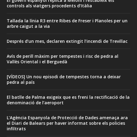
El govern espanyol replica a Meloni i restableix els
controls als viatgers procedents d’Itàlia
Tallada la línia R3 entre Ribes de Freser i Planoles per un
arbre caigut a la via
Després d’un mes, declaren extingit l’incendi de Trevillac
Avís de perill màxim per tempestes i risc de pedra al
Vallès Oriental i el Berguedà
[VÍDEOS] Un nou episodi de tempestes torna a deixar
pedra al país
El batlle de Palma exigeix que es freni la rectificació de la
denominació de l’aeroport
L’Agència Espanyola de Protecció de Dades amenaça ara
el Diari de Balears per haver informat sobre els policies
infiltrats