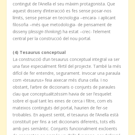
contingut de l’Anella el seu màxim protagonista. Que
aquest disseny d’interacció es fes sense posar-nos
límits, sense pensar en tecnologia –encara- i aplicant
filosofia –més que metodologia- de pensament de
disseny (
dessign thinking
) ha estat –crec- l’element
central per la construcció del nou portal.
(4) Tesaurus conceptual
La construcció d’un tesaurus conceptual integral va ser
una fase especialment fèrtil del projecte. També la més
difícil de fer entendre, segurament. Invocar una paraula
com «tesaurus» feia aixecar més d’una cella. I no
obstant, l’arbre de diccionaris o conjunts de paraules
clau que conceptualitzéssim havia de ser l’esquelet
sobre el qual tant les eines de cerca i filtre, com els
mateixos continguts del portal, haurien de fer-se
trobables. En aquest sentit, el tesaurus de l’Anella està
constituït per fins a set diccionaris diferents, tots ells
amb pes semàntic. Conjunts funcionalment excloents