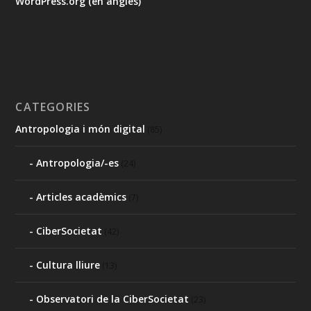
WordPress.org (en anglès)
CATEGORIES
Antropologia i món digital
(85)
Antropologia/-es
(24)
Articles acadèmics
(7)
CiberSocietat
(42)
Cultura lliure
(13)
Observatori de la CiberSocietat
(23)