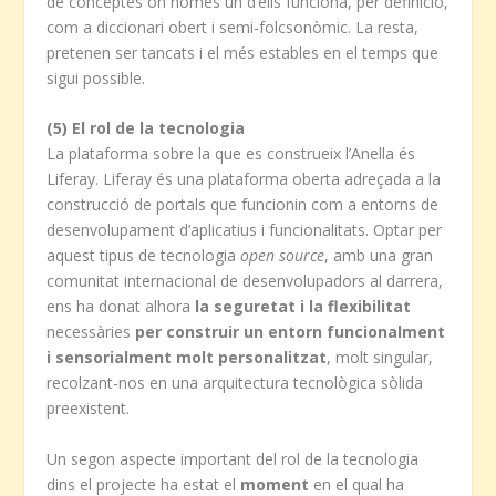
de conceptes on només un d’ells funciona, per definició,
com a diccionari obert i semi-folcsonòmic. La resta,
pretenen ser tancats i el més estables en el temps que
sigui possible.
(5) El rol de la tecnologia
La plataforma sobre la que es construeix l’Anella és
Liferay. Liferay és una plataforma oberta adreçada a la
construcció de portals que funcionin com a entorns de
desenvolupament d’aplicatius i funcionalitats. Optar per
aquest tipus de tecnologia
open source
, amb una gran
comunitat internacional de desenvolupadors al darrera,
ens ha donat alhora
la seguretat i la flexibilitat
necessàries
per construir un entorn funcionalment
i sensorialment molt personalitzat
, molt singular,
recolzant-nos en una arquitectura tecnològica sòlida
preexistent.
Un segon aspecte important del rol de la tecnologia
dins el projecte ha estat el
moment
en el qual ha