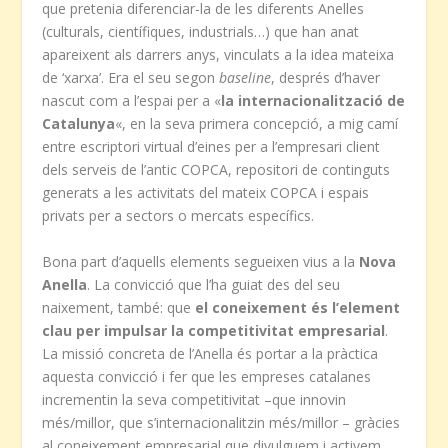
que pretenia diferenciar-la de les diferents Anelles
(culturals, científiques, industrials…) que han anat
apareixent als darrers anys, vinculats a la idea mateixa
de ‘xarxa’. Era el seu segon
baseline
, després d’haver
nascut com a l’espai per a «
la internacionalització de
Catalunya
«, en la seva primera concepció, a mig camí
entre escriptori virtual d’eines per a l’empresari client
dels serveis de l’antic COPCA, repositori de continguts
generats a les activitats del mateix COPCA i espais
privats per a sectors o mercats específics.
Bona part d’aquells elements segueixen vius a la
Nova
Anella
. La convicció que l’ha guiat des del seu
naixement, també: que
el coneixement és l’element
clau per impulsar la competitivitat empresarial
.
La missió concreta de l’Anella és portar a la pràctica
aquesta convicció i fer que les empreses catalanes
incrementin la seva competitivitat –que innovin
més/millor, que s’internacionalitzin més/millor – gràcies
al coneixement empresarial que divulguem i activem