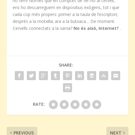
ho fem! Només que en comptes de fer-ho al cervell,
ens ho descarreguem en dispositius exògens, tot i que
cada cop més propers: primer a la taula de l’escriptori;
després a la motxilla; ara a la butxaca… De moment.
Cervells connectats a la xarxa?
No és això, Internet?
.
SHARE:
RATE:
PREVIOUS
NEXT