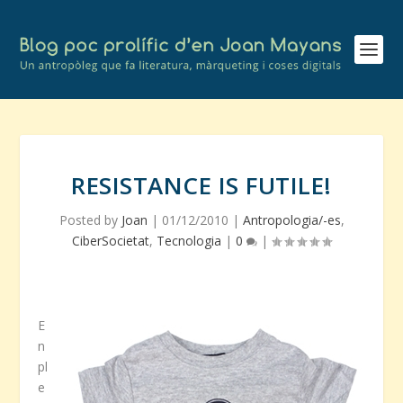
RESISTANCE IS FUTILE!
Posted by
Joan
|
01/12/2010
|
Antropologia/-es
,
CiberSocietat
,
Tecnologia
|
0
|
E
n
pl
e