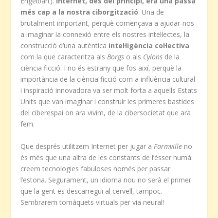
Engelbart).
Internet, des del principi, era una passa
més cap a la nostra ciborgització
. Una de
brutalment important, perquè començava a ajudar-nos
a imaginar la connexió entre els nostres intel·lectes, la
construcció d’una autèntica
intel·ligència col·lectiva
com la que caracteritza als
Borgs
o als
Cylons
de la
ciència ficció. I no és estrany que fos així, perquè la
importància de la ciència ficció com a influència cultural
i inspiració innovadora va ser molt forta a aquells Estats
Units que van imaginar i construir les primeres bastides
del ciberespai on ara vivim, de la cibersocietat que ara
fem.
Que després utilitzem Internet per jugar a
Farmville
no
és més que una altra de les constants de l’ésser humà:
creem tecnologies fabuloses només per passar
l’estona. Segurament, un idioma nou no serà el primer
que la gent es descarregui al cervell, tampoc.
Sembrarem tomàquets virtuals per via neural!