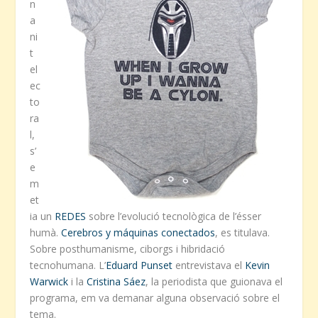
n
a
ni
t
el
ec
to
ra
l,
s’
e
m
et
ia un
REDES
sobre l’evolució tecnològica de l’ésser
humà.
Cerebros y máquinas conectados
, es titulava.
Sobre posthumanisme, ciborgs i hibridació
tecnohumana. L’
Eduard Punset
entrevistava el
Kevin
Warwick
i la
Cristina Sáez
, la periodista que guionava el
programa, em va demanar alguna observació sobre el
tema.