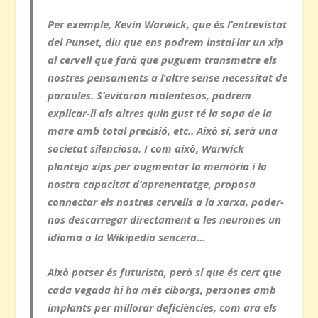
Per exemple, Kevin Warwick, que és l’entrevistat
del Punset, diu que ens podrem instal·lar un xip
al cervell que farà que puguem transmetre els
nostres pensaments a l’altre sense necessitat de
paraules. S’evitaran malentesos, podrem
explicar-li als altres quin gust té la sopa de la
mare amb total precisió, etc.. Això sí, serà una
societat silenciosa. I com això, Warwick
planteja xips per augmentar la memòria i la
nostra capacitat d’aprenentatge, proposa
connectar els nostres cervells a la xarxa, poder-
nos descarregar directament a les neurones un
idioma o la Wikipèdia sencera…
Això potser és futurista, però sí que és cert que
cada vegada hi ha més ciborgs, persones amb
implants per millorar deficiències, com ara els