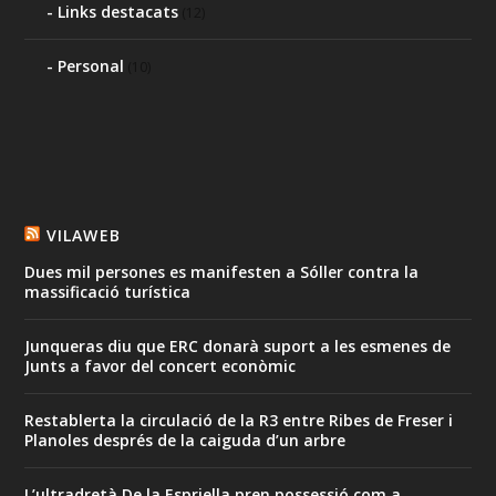
Links destacats
(12)
Personal
(10)
VILAWEB
Dues mil persones es manifesten a Sóller contra la
massificació turística
Junqueras diu que ERC donarà suport a les esmenes de
Junts a favor del concert econòmic
Restablerta la circulació de la R3 entre Ribes de Freser i
Planoles després de la caiguda d’un arbre
L’ultradretà De la Espriella pren possessió com a