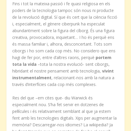
Fins i tot la mateixa passió i fe quasi religiosa en els
poders de la tecnologia tampoc són nous ni producte
de la revolució digital. Sí que és cert que la ciència ficció
i, especialment, el gènere ciberpunk ha especulat
abundantment sobre la figura del cíborg. És una figura
creativa, provocadora, inquietant… I ho és perquè ens
és massa familiar i, alhora, desconcertant. Tots som
ciborgs i ho som cada cop més. No considero que ens
hagi de fer por, entre d’altres raons, perquè
portem
tota la vida
–tota la nostra evolució- sent ciborgs,
hibridant el nostre pensament amb tecnologia,
vivint
instrumentalment
, relacionant-nos amb la natura a
través d’interfícies cada cop més complexes.
Res del que –em cites que- diu Warwick és
especialment nou. S’ha fet servir en dotzenes de
pel·lícules i és relativament semblant al que ja estem
fent amb les tecnologies digitals. Xips per augmentar la
memòria? Descarregar-nos idiomes? La wikipedia? Ja