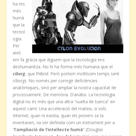
ha res
més
humà
que la
tecnol
ogia.
Per
això
em fa gràcia que diguem que la tecnologia ens
deshumanitza. No hi ha forma més humana que el
ciborg
, que l’híbrid. Però portem moltíssim temps sent
cíborgs
. No només per corregir deficiències
anatòmiques, sinó per ampliar la nostra capacitat de
processament. De memòria. D’anàlisi. La tecnologia
digital no és més que una altra “vuelta de tuerca” en
aquest camí. Una acceleració del mateix, si vols.
Internet, quan ni existia, quan els pioners se la
inventaven, va ser definida com un instrument per a
“
l’ampliació de l’intel·lecte humà
” (Douglas