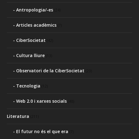
Antropologia/-es
(24)
Articles acadèmics
(7)
CiberSocietat
(42)
Cultura lliure
(13)
Observatori de la CiberSocietat
(23)
Tecnologia
(12)
Web 2.0 i xarxes socials
(48)
Literatura
(211)
El futur no és el que era
(7)