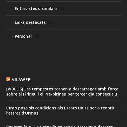
Entrevistes o similars
(12)
Links destacats
(12)
Personal
(10)
VILAWEB
[VÍDEOS] Les tempestes tornen a descarregar amb força
sobre el Pirineu i el Pre-pirineu per tercer dia consecutiu
L’Iran posa sis condicions als Estats Units per a reobrir
l’estret d’Ormuz
Reobren la A-2 a Cornellà en sentit Barcelona després