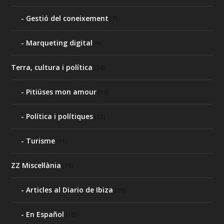
Gestió del coneixement
(7)
Marqueting digital
(9)
Terra, cultura i política
(34)
Pitiüses mon amour
(19)
Política i polítiques
(15)
Turisme
(11)
ZZ Miscel·lània
(76)
Articles al Diario de Ibiza
(39)
En Español
(16)