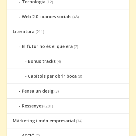
Tecnologia
(12)
Web 2.0 i xarxes socials
(48)
Literatura
(211)
El futur no és el que era
(7)
Bonus tracks
(4)
Capítols per obrir boca
(3)
Pensa un desig
(3)
Ressenyes
(201)
Màrketing i món empresarial
(34)
ACCIÓ
(7)