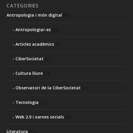
CATEGORIES
Antropologia i món digital
(85)
Antropologia/-es
(24)
Articles acadèmics
(7)
CiberSocietat
(42)
Cultura lliure
(13)
Observatori de la CiberSocietat
(23)
Tecnologia
(12)
Web 2.0 i xarxes socials
(48)
Literatura
(211)