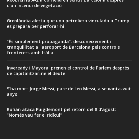
d’un incendi de vegetació
Grenlàndia alerta que una petroliera vinculada a Trump
es prepara per perforar-hi
“És simplement propaganda”: desconeixement i
tranquil·litat a l’aeroport de Barcelona pels controls
fronterers amb Itàlia
Inveready i Mayoral prenen el control de Parlem després
de capitalitzar-ne el deute
S’ha mort Jorge Messi, pare de Leo Messi, a seixanta-vuit
anys
Rufián ataca Puigdemont pel retorn del 8 d’agost:
“Només vau fer el ridícul”