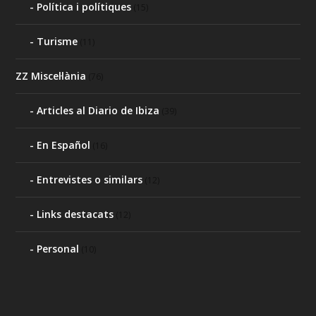
Política i polítiques
(15)
Turisme
(11)
ZZ Miscel·lània
(76)
Articles al Diario de Ibiza
(39)
En Español
(16)
Entrevistes o similars
(12)
Links destacats
(12)
Personal
(10)