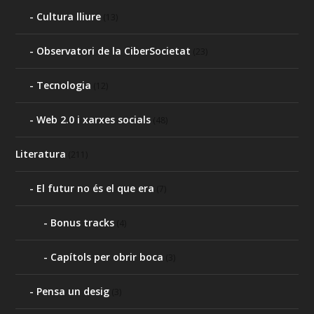
Cultura lliure
(13)
Observatori de la CiberSocietat
(23)
Tecnologia
(12)
Web 2.0 i xarxes socials
(48)
Literatura
(211)
El futur no és el que era
(7)
Bonus tracks
(4)
Capítols per obrir boca
(3)
Pensa un desig
(3)