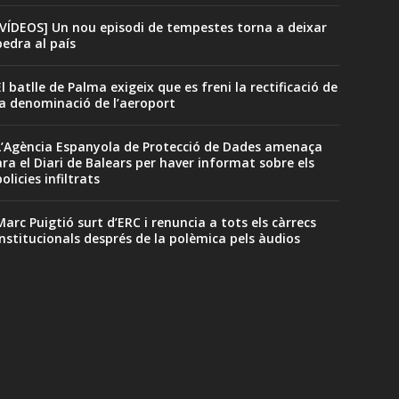
[VÍDEOS] Un nou episodi de tempestes torna a deixar
pedra al país
El batlle de Palma exigeix que es freni la rectificació de
la denominació de l’aeroport
L’Agència Espanyola de Protecció de Dades amenaça
ara el Diari de Balears per haver informat sobre els
olicies infiltrats
Marc Puigtió surt d’ERC i renuncia a tots els càrrecs
institucionals després de la polèmica pels àudios