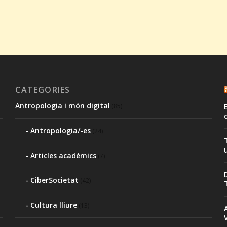
CATEGORIES
Antropologia i món digital
(85)
Antropologia/-es
(24)
Articles acadèmics
(7)
CiberSocietat
(42)
Cultura lliure
(13)