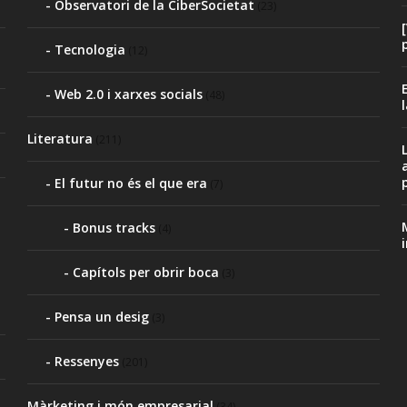
Observatori de la CiberSocietat
(23)
Tecnologia
(12)
Web 2.0 i xarxes socials
(48)
Literatura
(211)
p
El futur no és el que era
(7)
Bonus tracks
(4)
Capítols per obrir boca
(3)
Pensa un desig
(3)
Ressenyes
(201)
Màrketing i món empresarial
(34)