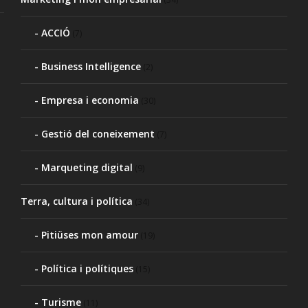
ACCIÓ
(7)
Business Intelligence
(2)
Empresa i economia
(30)
Gestió del coneixement
(7)
Marqueting digital
(9)
Terra, cultura i política
(34)
Pitiüses mon amour
(19)
Política i polítiques
(15)
Turisme
(11)