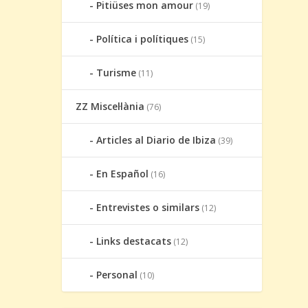
Pitiüses mon amour
(19)
Política i polítiques
(15)
Turisme
(11)
ZZ Miscel·lània
(76)
Articles al Diario de Ibiza
(39)
En Español
(16)
Entrevistes o similars
(12)
Links destacats
(12)
Personal
(10)