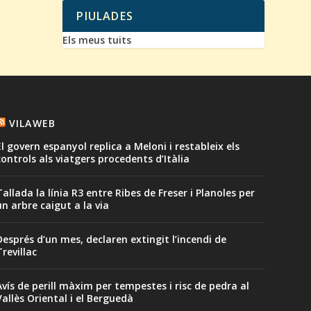
PIULADES
Els meus tuits
VILAWEB
El govern espanyol replica a Meloni i restableix els
controls als viatgers procedents d’Itàlia
Tallada la línia R3 entre Ribes de Freser i Planoles per
un arbre caigut a la via
Després d’un mes, declaren extingit l’incendi de
Trevillac
Avís de perill màxim per tempestes i risc de pedra al
Vallès Oriental i el Berguedà