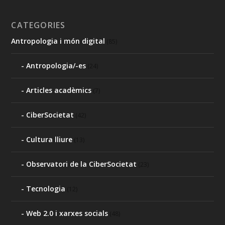
CATEGORIES
Antropologia i món digital
(85)
Antropologia/-es
(24)
Articles acadèmics
(7)
CiberSocietat
(42)
Cultura lliure
(13)
Observatori de la CiberSocietat
(23)
Tecnologia
(12)
Web 2.0 i xarxes socials
(48)