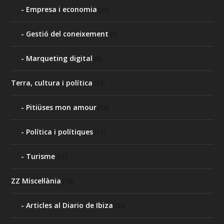
Empresa i economia
(30)
Gestió del coneixement
(7)
Marqueting digital
(9)
Terra, cultura i política
(34)
Pitiüses mon amour
(19)
Política i polítiques
(15)
Turisme
(11)
ZZ Miscel·lània
(76)
Articles al Diario de Ibiza
(39)