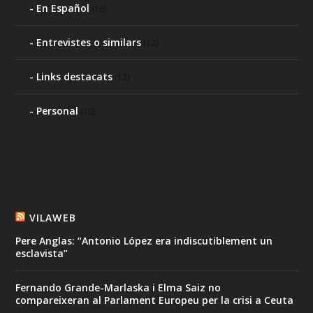
En Español
(16)
Entrevistes o similars
(12)
Links destacats
(12)
Personal
(10)
VILAWEB
Pere Anglas: “Antonio López era indiscutiblement un
esclavista”
Fernando Grande-Marlaska i Elma Saiz no
compareixeran al Parlament Europeu per la crisi a Ceuta