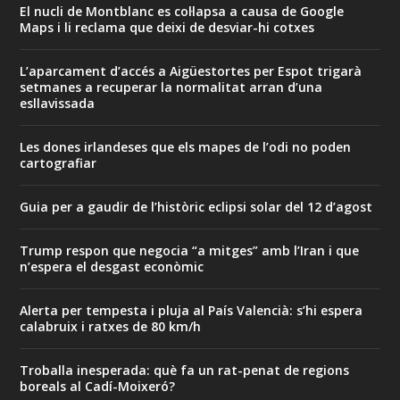
El nucli de Montblanc es col·lapsa a causa de Google
Maps i li reclama que deixi de desviar-hi cotxes
L’aparcament d’accés a Aigüestortes per Espot trigarà
setmanes a recuperar la normalitat arran d’una
esllavissada
Les dones irlandeses que els mapes de l’odi no poden
cartografiar
Guia per a gaudir de l’històric eclipsi solar del 12 d’agost
Trump respon que negocia “a mitges” amb l’Iran i que
n’espera el desgast econòmic
Alerta per tempesta i pluja al País Valencià: s’hi espera
calabruix i ratxes de 80 km/h
Troballa inesperada: què fa un rat-penat de regions
boreals al Cadí-Moixeró?