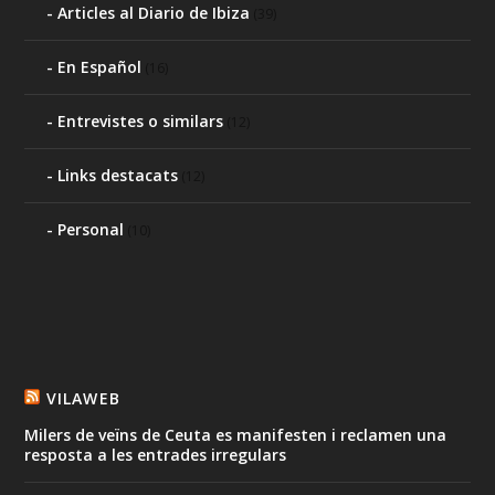
Articles al Diario de Ibiza
(39)
En Español
(16)
Entrevistes o similars
(12)
Links destacats
(12)
Personal
(10)
VILAWEB
Milers de veïns de Ceuta es manifesten i reclamen una
resposta a les entrades irregulars