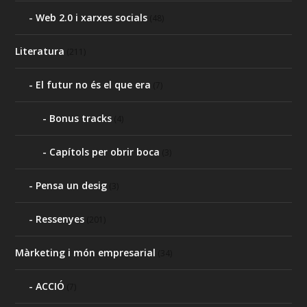
Web 2.0 i xarxes socials
(48)
Literatura
(211)
El futur no és el que era
(7)
Bonus tracks
(4)
Capítols per obrir boca
(3)
Pensa un desig
(3)
Ressenyes
(201)
Màrketing i món empresarial
(34)
ACCIÓ
(7)