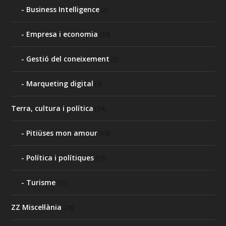
Business Intelligence
(2)
Empresa i economia
(30)
Gestió del coneixement
(7)
Marqueting digital
(9)
Terra, cultura i política
(34)
Pitiüses mon amour
(19)
Política i polítiques
(15)
Turisme
(11)
ZZ Miscel·lània
(76)