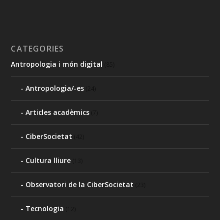
CATEGORIES
Antropologia i món digital
(85)
Antropologia/-es
(24)
Articles acadèmics
(7)
CiberSocietat
(42)
Cultura lliure
(13)
Observatori de la CiberSocietat
(23)
Tecnologia
(12)