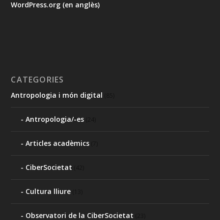
WordPress.org (en anglès)
CATEGORIES
Antropologia i món digital
(85)
Antropologia/-es
(24)
Articles acadèmics
(7)
CiberSocietat
(42)
Cultura lliure
(13)
Observatori de la CiberSocietat
(23)