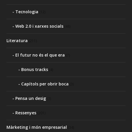
Tecnologia
(12)
Web 2.0 i xarxes socials
(48)
Literatura
(211)
El futur no és el que era
(7)
Bonus tracks
(4)
Capítols per obrir boca
(3)
Pensa un desig
(3)
Ressenyes
(201)
Màrketing i món empresarial
(34)