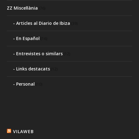
ZZ Miscel·lània
(76)
Articles al Diario de Ibiza
(39)
En Español
(16)
Entrevistes o similars
(12)
Links destacats
(12)
Personal
(10)
VILAWEB