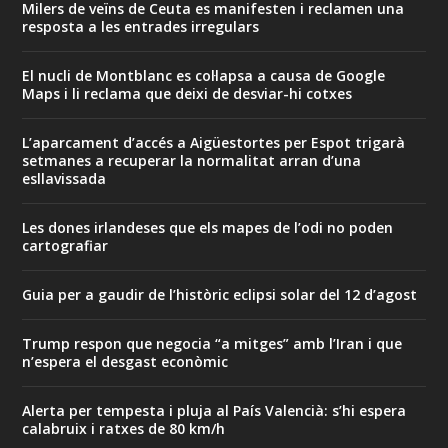
Milers de veïns de Ceuta es manifesten i reclamen una
resposta a les entrades irregulars
El nucli de Montblanc es col·lapsa a causa de Google
Maps i li reclama que deixi de desviar-hi cotxes
L’aparcament d’accés a Aigüestortes per Espot trigarà
setmanes a recuperar la normalitat arran d’una
esllavissada
Les dones irlandeses que els mapes de l’odi no poden
cartografiar
Guia per a gaudir de l’històric eclipsi solar del 12 d’agost
Trump respon que negocia “a mitges” amb l’Iran i que
n’espera el desgast econòmic
Alerta per tempesta i pluja al País Valencià: s’hi espera
calabruix i ratxes de 80 km/h