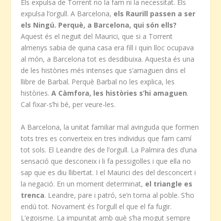
Els expulsa de Torrent no la fam ni la necessitat. Els
expulsa l’orgull. A Barcelona,
els Raurill passen a ser
els Ningú. Perquè, a Barcelona, qui són ells?
Aquest és el neguit del Maurici, que si a Torrent
almenys sabia de quina casa era fill i quin lloc ocupava
al món, a Barcelona tot es desdibuixa. Aquesta és una
de les històries més intenses que s’amaguen dins el
llibre de Barbal. Perquè Barbal no les explica, les
històries.
A Càmfora, les històries s’hi amaguen
.
Cal fixar-s’hi bé, per veure-les.
A Barcelona, la unitat familiar mal avinguda que formen
tots tres es converteix en tres individus que fam camí
tot sols. El Leandre des de l’orgull. La Palmira des d’una
sensació que desconeix i li fa pessigolles i que ella no
sap que es diu llibertat. I el Maurici des del desconcert i
la negació. En un moment determinat,
el triangle es
trenca
. Leandre, pare i patró, se’n torna al poble. S’ho
endú tot. Novament és l’orgull el que el fa fugir.
L’egoisme. La impunitat amb què s’ha mogut sempre