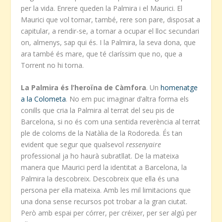
per la vida. Enrere queden la Palmira i el Maurici. El
Maurici que vol tornar, també, rere son pare, disposat a
capitular, a rendir-se, a tornar a ocupar el lloc secundari
on, almenys, sap qui és. I la Palmira, la seva dona, que
ara també és mare, que té claríssim que no, que a
Torrent no hi torna.
La Palmira és l’heroïna de Càmfora
. Un
homenatge
a la Colometa
. No em puc imaginar d’altra forma els
conills que cria la Palmira al terrat del seu pis de
Barcelona, si no és com una sentida reverència al terrat
ple de coloms de la Natàlia de la Rodoreda. És tan
evident que segur que qualsevol
ressenyaire
professional ja ho haurà subratllat. De la mateixa
manera que Maurici perd la identitat a Barcelona, la
Palmira la descobreix. Descobreix que ella és una
persona per ella mateixa. Amb les mil limitacions que
una dona sense recursos pot trobar a la gran ciutat.
Però amb espai per córrer, per créixer, per ser algú per