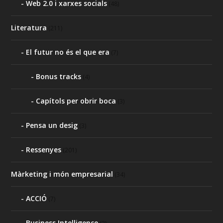
Web 2.0 i xarxes socials
(48)
Literatura
(211)
El futur no és el que era
(7)
Bonus tracks
(4)
Capítols per obrir boca
(3)
Pensa un desig
(3)
Ressenyes
(201)
Màrketing i món empresarial
(34)
ACCIÓ
(7)
Business Intelligence