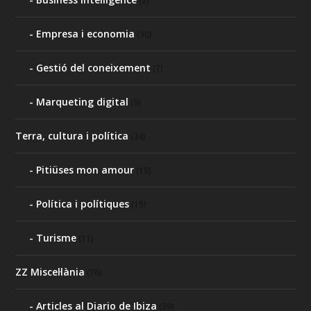
(2)
Empresa i economia
(30)
Gestió del coneixement
(7)
Marqueting digital
(9)
Terra, cultura i política
(34)
Pitiüses mon amour
(19)
Política i polítiques
(15)
Turisme
(11)
ZZ Miscel·lània
(76)
Articles al Diario de Ibiza
(39)