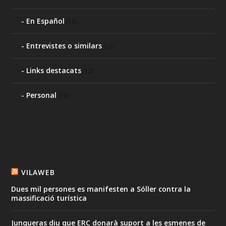
En Español
(16)
Entrevistes o similars
(12)
Links destacats
(12)
Personal
(10)
VILAWEB
Dues mil persones es manifesten a Sóller contra la
massificació turística
Junqueras diu que ERC donarà suport a les esmenes de