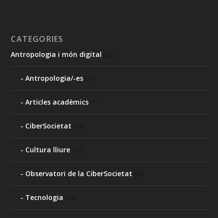
CATEGORIES
Antropologia i món digital
(85)
Antropologia/-es
(24)
Articles acadèmics
(7)
CiberSocietat
(42)
Cultura lliure
(13)
Observatori de la CiberSocietat
(23)
Tecnologia
(12)