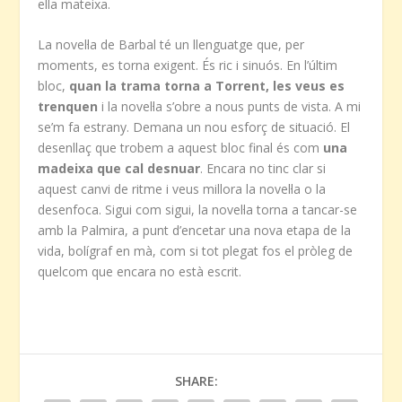
ella mateixa.
La novel·la de Barbal té un llenguatge que, per
moments, es torna exigent. És ric i sinuós. En l’últim
bloc,
quan la trama torna a Torrent, les veus es
trenquen
i la novel·la s’obre a nous punts de vista. A mi
se’m fa estrany. Demana un nou esforç de situació. El
desenllaç que trobem a aquest bloc final és com
una
madeixa que cal desnuar
. Encara no tinc clar si
aquest canvi de ritme i veus millora la novel·la o la
desenfoca. Sigui com sigui, la novel·la torna a tancar-se
amb la Palmira, a punt d’encetar una nova etapa de la
vida, bolígraf en mà, com si tot plegat fos el pròleg de
quelcom que encara no està escrit.
SHARE: