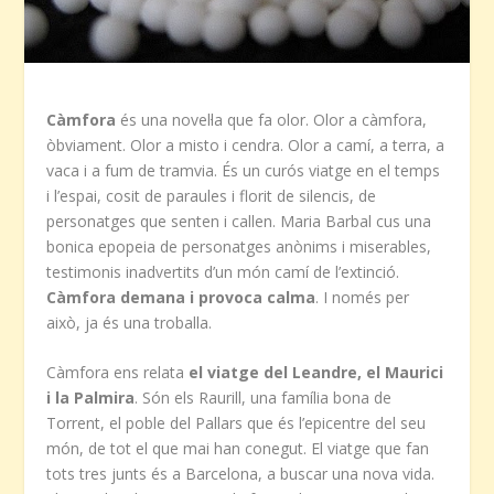
Càmfora
és una novel·la que fa olor. Olor a càmfora,
òbviament. Olor a misto i cendra. Olor a camí, a terra, a
vaca i a fum de tramvia. És un curós viatge en el temps
i l’espai, cosit de paraules i florit de silencis, de
personatges que senten i callen. Maria Barbal cus una
bonica epopeia de personatges anònims i miserables,
testimonis inadvertits d’un món camí de l’extinció.
Càmfora demana i provoca calma
. I només per
això, ja és una troballa.
Càmfora ens relata
el viatge del Leandre, el Maurici
i la Palmira
. Són els Raurill, una família bona de
Torrent, el poble del Pallars que és l’epicentre del seu
món, de tot el que mai han conegut. El viatge que fan
tots tres junts és a Barcelona, a buscar una nova vida.