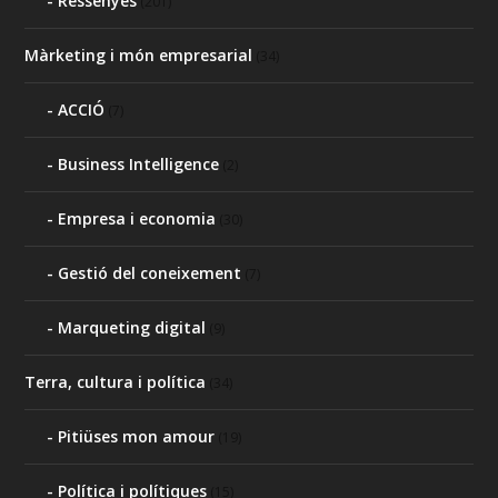
Ressenyes
(201)
Màrketing i món empresarial
(34)
ACCIÓ
(7)
Business Intelligence
(2)
Empresa i economia
(30)
Gestió del coneixement
(7)
Marqueting digital
(9)
Terra, cultura i política
(34)
Pitiüses mon amour
(19)
Política i polítiques
(15)