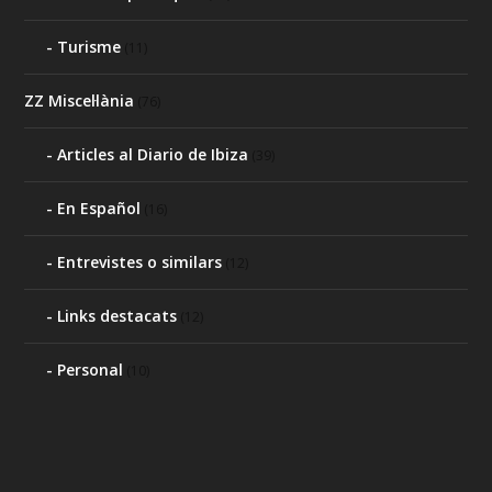
Turisme
(11)
ZZ Miscel·lània
(76)
Articles al Diario de Ibiza
(39)
En Español
(16)
Entrevistes o similars
(12)
Links destacats
(12)
Personal
(10)