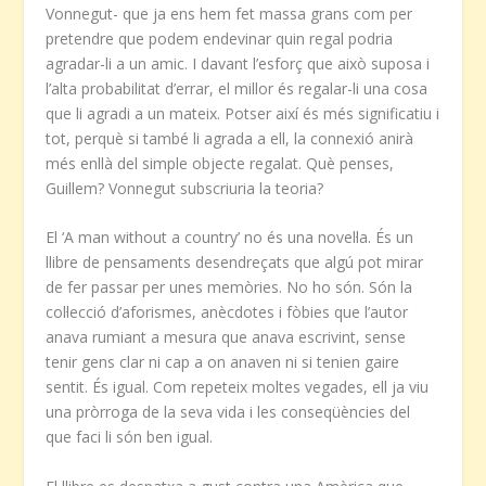
Vonnegut- que ja ens hem fet massa grans com per
pretendre que podem endevinar quin regal podria
agradar-li a un amic. I davant l’esforç que això suposa i
l’alta probabilitat d’errar, el millor és regalar-li una cosa
que li agradi a un mateix. Potser així és més significatiu i
tot, perquè si també li agrada a ell, la connexió anirà
més enllà del simple objecte regalat. Què penses,
Guillem? Vonnegut subscriuria la teoria?
El ‘A man without a country’ no és una novel·la. És un
llibre de pensaments desendreçats que algú pot mirar
de fer passar per unes memòries. No ho són. Són la
col·lecció d’aforismes, anècdotes i fòbies que l’autor
anava rumiant a mesura que anava escrivint, sense
tenir gens clar ni cap a on anaven ni si tenien gaire
sentit. És igual. Com repeteix moltes vegades, ell ja viu
una pròrroga de la seva vida i les conseqüències del
que faci li són ben igual.