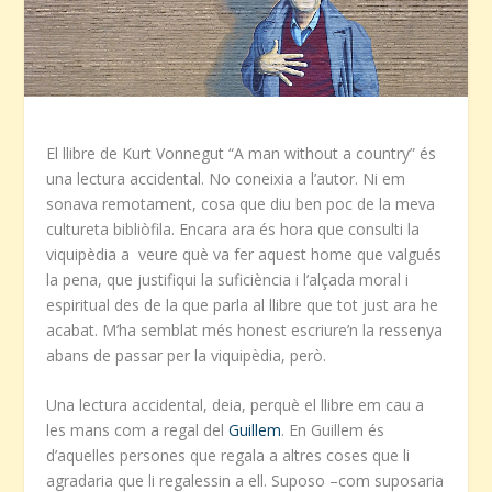
El llibre de Kurt Vonnegut “A man without a country” és
una lectura accidental. No coneixia a l’autor. Ni em
sonava remotament, cosa que diu ben poc de la meva
cultureta bibliòfila. Encara ara és hora que consulti la
viquipèdia a veure què va fer aquest home que valgués
la pena, que justifiqui la suficiència i l’alçada moral i
espiritual des de la que parla al llibre que tot just ara he
acabat. M’ha semblat més honest escriure’n la ressenya
abans de passar per la viquipèdia, però.
Una lectura accidental, deia, perquè el llibre em cau a
les mans com a regal del
Guillem
. En Guillem és
d’aquelles persones que regala a altres coses que li
agradaria que li regalessin a ell. Suposo –com suposaria