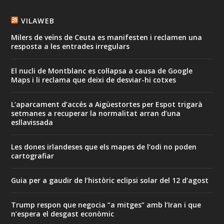
VILAWEB
Milers de veïns de Ceuta es manifesten i reclamen una
resposta a les entrades irregulars
El nucli de Montblanc es col·lapsa a causa de Google
Maps i li reclama que deixi de desviar-hi cotxes
L’aparcament d’accés a Aigüestortes per Espot trigarà
setmanes a recuperar la normalitat arran d’una
esllavissada
Les dones irlandeses que els mapes de l’odi no poden
cartografiar
Guia per a gaudir de l’històric eclipsi solar del 12 d’agost
Trump respon que negocia “a mitges” amb l’Iran i que
n’espera el desgast econòmic