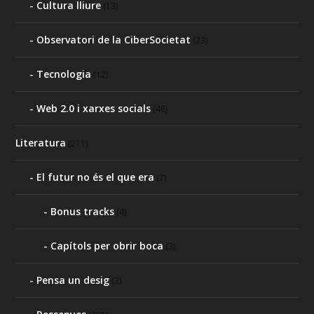
Cultura lliure
(13)
Observatori de la CiberSocietat
(23)
Tecnologia
(12)
Web 2.0 i xarxes socials
(48)
Literatura
(211)
El futur no és el que era
(7)
Bonus tracks
(4)
Capítols per obrir boca
(3)
Pensa un desig
(3)