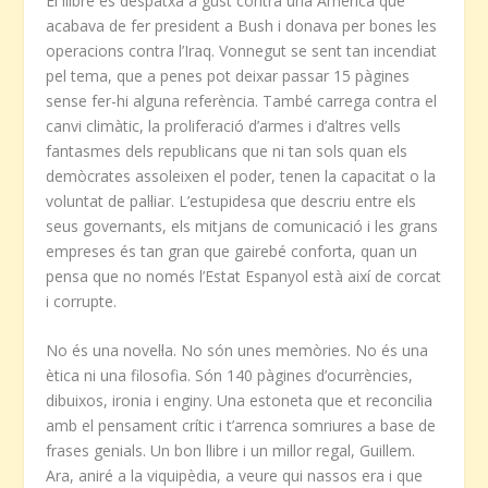
El llibre es despatxa a gust contra una Amèrica que
acabava de fer president a Bush i donava per bones les
operacions contra l’Iraq. Vonnegut se sent tan incendiat
pel tema, que a penes pot deixar passar 15 pàgines
sense fer-hi alguna referència. També carrega contra el
canvi climàtic, la proliferació d’armes i d’altres vells
fantasmes dels republicans que ni tan sols quan els
demòcrates assoleixen el poder, tenen la capacitat o la
voluntat de pal·liar. L’estupidesa que descriu entre els
seus governants, els mitjans de comunicació i les grans
empreses és tan gran que gairebé conforta, quan un
pensa que no només l’Estat Espanyol està així de corcat
i corrupte.
No és una novel·la. No són unes memòries. No és una
ètica ni una filosofia. Són 140 pàgines d’ocurrències,
dibuixos, ironia i enginy. Una estoneta que et reconcilia
amb el pensament crític i t’arrenca somriures a base de
frases genials. Un bon llibre i un millor regal, Guillem.
Ara, aniré a la viquipèdia, a veure qui nassos era i que