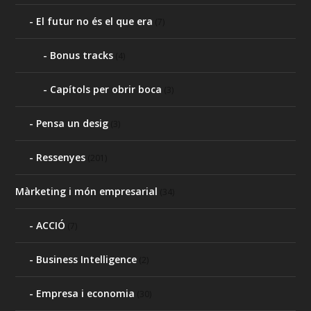
El futur no és el que era
(7)
Bonus tracks
(4)
Capítols per obrir boca
(3)
Pensa un desig
(3)
Ressenyes
(201)
Màrketing i món empresarial
(34)
ACCIÓ
(7)
Business Intelligence
(2)
Empresa i economia
(30)