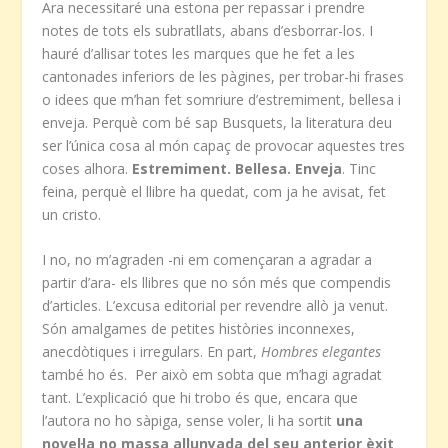
Ara necessitaré una estona per repassar i prendre
notes de tots els subratllats, abans d’esborrar-los. I
hauré d’allisar totes les marques que he fet a les
cantonades inferiors de les pàgines, per trobar-hi frases
o idees que m’han fet somriure d’estremiment, bellesa i
enveja. Perquè com bé sap Busquets, la literatura deu
ser l’única cosa al món capaç de provocar aquestes tres
coses alhora.
Estremiment. Bellesa. Enveja
. Tinc
feina, perquè el llibre ha quedat, com ja he avisat, fet
un cristo.
I no, no m’agraden -ni em començaran a agradar a
partir d’ara- els llibres que no són més que compendis
d’articles. L’excusa editorial per revendre allò ja venut.
Són amalgames de petites històries inconnexes,
anecdòtiques i irregulars. En part,
Hombres elegantes
també ho és. Per això em sobta que m’hagi agradat
tant. L’explicació que hi trobo és que, encara que
l’autora no ho sàpiga, sense voler, li ha sortit
una
novel·la no massa allunyada del seu anterior èxit