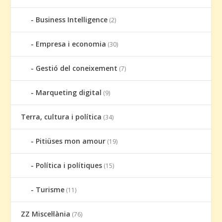
Business Intelligence
(2)
Empresa i economia
(30)
Gestió del coneixement
(7)
Marqueting digital
(9)
Terra, cultura i política
(34)
Pitiüses mon amour
(19)
Política i polítiques
(15)
Turisme
(11)
ZZ Miscel·lània
(76)