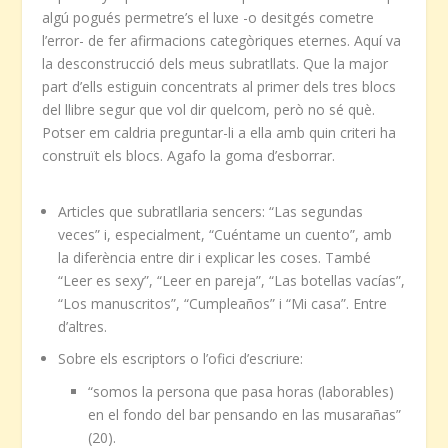
algú pogués permetre’s el luxe -o desitgés cometre
l’error- de fer afirmacions categòriques eternes. Aquí va
la desconstrucció dels meus subratllats. Que la major
part d’ells estiguin concentrats al primer dels tres blocs
del llibre segur que vol dir quelcom, però no sé què.
Potser em caldria preguntar-li a ella amb quin criteri ha
construït els blocs. Agafo la goma d’esborrar.
Articles que subratllaria sencers: “Las segundas
veces” i, especialment, “Cuéntame un cuento”, amb
la diferència entre dir i explicar les coses. També
“Leer es sexy”, “Leer en pareja”, “Las botellas vacías”,
“Los manuscritos”, “Cumpleaños” i “Mi casa”. Entre
d’altres.
Sobre els escriptors o l’ofici d’escriure:
“somos la persona que pasa horas (laborables)
en el fondo del bar pensando en las musarañas”
(20).