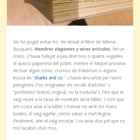
No he pogut evitar-ho. He deixat el llibre de Milena
Busquets,
Hombres elegantes y otros artículos
, fet un
cristo. L’havia fullejat a peu dret tres o quatre vegades
al quiosc-papereria del poble, mentre el Miquel provava
de triar algun conte, cromos de Pokémon o alguna
bossa de “
sharks and co.
”. L’havia descartat per raons
pelegrines (“no m’agraden els reculls d’articles” o
“prefereixo l’edició original, no la traduïda”). Fins que el
vaig veure a la taula de novetats de la bíblio. I com que
em costa anar a la bíblio i marxar-ne amb les mans
buides, el vaig agafar, sense saber si me’l llegiria.
Finalment, ahir el vaig encetar. I va anar d’un pèl que no
me l’acabés d’un mos.