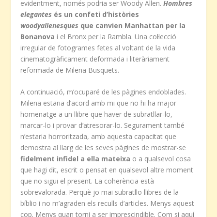
evidentment, només podria ser Woody Allen.
Hombres
elegantes
és un confeti d’històries
woodyallenesques
que canvien Manhattan per la
Bonanova
i el Bronx per la Rambla. Una col·lecció
irregular de fotogrames fetes al voltant de la vida
cinematogràficament deformada i literàriament
reformada de Milena Busquets.
A continuació, m’ocuparé de les pàgines endoblades.
Milena estaria d’acord amb mi que no hi ha major
homenatge a un llibre que haver de subratllar-lo,
marcar-lo i provar d’atresorar-lo. Segurament també
n’estaria horroritzada, amb aquesta capacitat que
demostra al llarg de les seves pàgines de mostrar-se
fidelment infidel a ella mateixa
o a qualsevol cosa
que hagi dit, escrit o pensat en qualsevol altre moment
que no sigui el present. La coherència està
sobrevalorada. Perquè jo mai subratllo llibres de la
bíblio i no m’agraden els reculls d’articles. Menys aquest
cop. Menys quan torni a ser imprescindible. Com si aquí