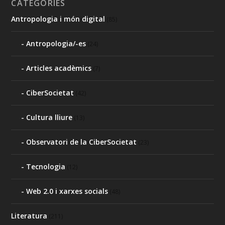
CATEGORIES
Antropologia i món digital
(85)
Antropologia/-es
(24)
Articles acadèmics
(7)
CiberSocietat
(42)
Cultura lliure
(13)
Observatori de la CiberSocietat
(23)
Tecnologia
(12)
Web 2.0 i xarxes socials
(48)
Literatura
(211)