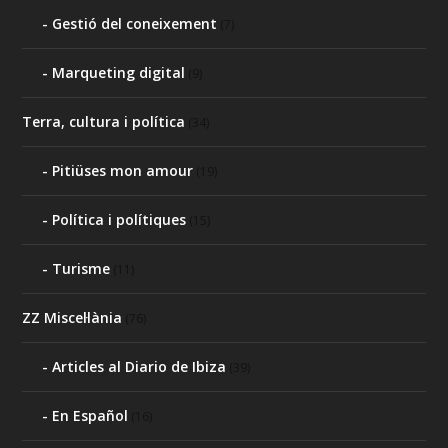
Gestió del coneixement
(7)
Marqueting digital
(9)
Terra, cultura i política
(34)
Pitiüses mon amour
(19)
Política i polítiques
(15)
Turisme
(11)
ZZ Miscel·lània
(76)
Articles al Diario de Ibiza
(39)
En Español
(16)