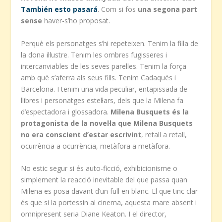
También esto pasará
. Com si fos
una segona part
sense
haver-s’ho proposat.
Perquè els personatges s’hi repeteixen. Tenim la filla de
la dona il·lustre. Tenim les ombres fugisseres i
intercanviables de les seves parelles. Tenim la força
amb què s’aferra als seus fills. Tenim Cadaqués i
Barcelona. I tenim una vida peculiar, entapissada de
llibres i personatges estel·lars, dels que la Milena fa
d’espectadora i glossadora.
Milena Busquets és la
protagonista de la novel·la que Milena Busquets
no era conscient d’estar escrivint
, retall a retall,
ocurrència a ocurrència, metàfora a metàfora.
No estic segur si és auto-ficció, exhibicionisme o
simplement la reacció inevitable del que passa quan
Milena es posa davant d’un full en blanc. El que tinc clar
és que si la portessin al cinema, aquesta mare absent i
omnipresent seria Diane Keaton. I el director,