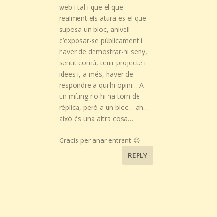
web i tal i que el que
realment els atura és el que
suposa un bloc, anivell
d’exposar-se públicament i
haver de demostrar-hi seny,
sentit comú, tenir projecte i
idees i, a més, haver de
respondre a qui hi opini… A
un míting no hi ha torn de
rèplica, però a un bloc… ah…
això és una altra cosa…
Gracis per anar entrant 😉
REPLY