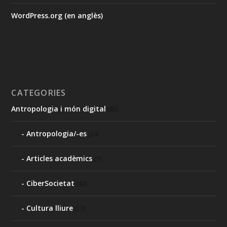
WordPress.org (en anglès)
CATEGORIES
Antropologia i món digital
(85)
Antropologia/-es
(24)
Articles acadèmics
(7)
CiberSocietat
(42)
Cultura lliure
(13)