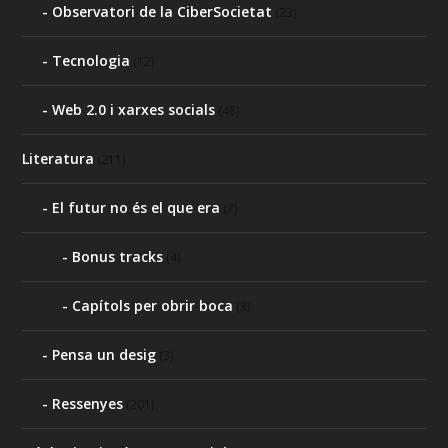
Observatori de la CiberSocietat
(23)
Tecnologia
(12)
Web 2.0 i xarxes socials
(48)
Literatura
(211)
El futur no és el que era
(7)
Bonus tracks
(4)
Capítols per obrir boca
(3)
Pensa un desig
(3)
Ressenyes
(201)