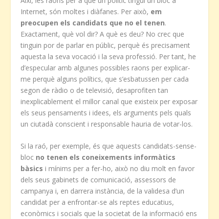
Així, les raons per a que un polític tingui un bloc a
Internet, són moltes i diàfanes. Per això,
em
preocupen els candidats que no el tenen
.
Exactament, què vol dir? A què es deu? No crec que
tinguin por de parlar en públic, perquè és precisament
aquesta la seva vocació i la seva professió. Per tant, he
d’especular amb algunes possibles raons per explicar-
me perquè alguns polítics, que s’esbatussen per cada
segon de ràdio o de televisió, desaprofiten tan
inexplicablement el millor canal que existeix per exposar
els seus pensaments i idees, els arguments pels quals
un ciutadà conscient i responsable hauria de votar-los.
Si la raó, per exemple, és que aquests candidats-sense-
bloc
no tenen els coneixements informàtics
bàsics
i mínims per a fer-ho, això no diu molt en favor
dels seus gabinets de comunicació, assessors de
campanya i, en darrera instància, de la validesa d’un
candidat per a enfrontar-se als reptes educatius,
econòmics i socials que la societat de la informació ens