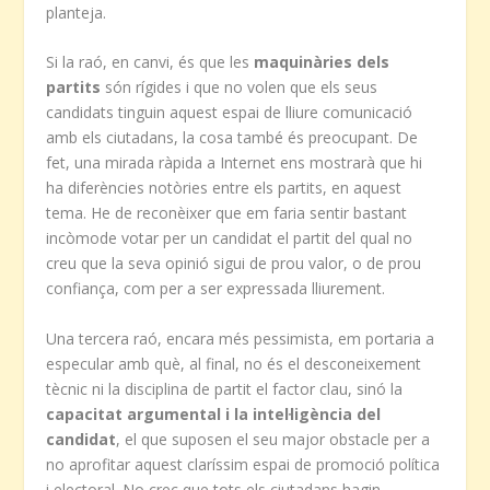
planteja.
Si la raó, en canvi, és que les
maquinàries dels
partits
són rígides i que no volen que els seus
candidats tinguin aquest espai de lliure comunicació
amb els ciutadans, la cosa també és preocupant. De
fet, una mirada ràpida a Internet ens mostrarà que hi
ha diferències notòries entre els partits, en aquest
tema. He de reconèixer que em faria sentir bastant
incòmode votar per un candidat el partit del qual no
creu que la seva opinió sigui de prou valor, o de prou
confiança, com per a ser expressada lliurement.
Una tercera raó, encara més pessimista, em portaria a
especular amb què, al final, no és el desconeixement
tècnic ni la disciplina de partit el factor clau, sinó la
capacitat argumental i la intel·ligència del
candidat
, el que suposen el seu major obstacle per a
no aprofitar aquest claríssim espai de promoció política
i electoral. No crec que tots els ciutadans hagin