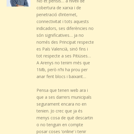
No et pensis… a nivell de
cobertura de xarxa i de
penetració d’internet,
connectivitat i tots aquests
indicadors, ses diferències no
són significatives… ja no
només des Principat respecte
es País Valencià, sinó fins i
tot respecte a ses Pitiüses…
A Arenys no tenim més que
1Mb, però n’hi ha prou per
anar fent blocs i baixant…
Pensa que tenen web ara i
que a ses darrers municipals
segurament encara no en
tenien. Jo crec que ja és
menys cosa de què descartin
o no tenguin en compte
posar coses ‘online’ i tenir