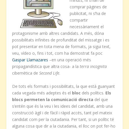
minuts, ni s’han de
comprar pàgines de
publicitat, ni s’ha de
compartir
necessàriament el
protagonisme amb altres candidats. A més, dóna
possibilitats infinites de profunditat del missatge i es
pot presentar en tota mena de formats, ja sigui text,
veu, vídeo o, fins i tot, com ha demostrat fa poc
Gaspar Llamazares
–en una operació més
propagandística que altra cosa- a la
terra incognita
cibernètica de
Second Life
.
De tots els formats i possibilitats, la que està guanyant
cada vegada més adeptes és el
bloc
dels polítics.
Els
blocs permeten la comunicació directa
del que
s’entén que és la veu i les idees del candidat, amb una
construcció àgil i de fàcil i ràpid accés, tant pel mateix
candidat com per la ciutadania. Per tant, si un polític té
alguna cosa que dir a la ciutadania, el lloc on pot fer-ho