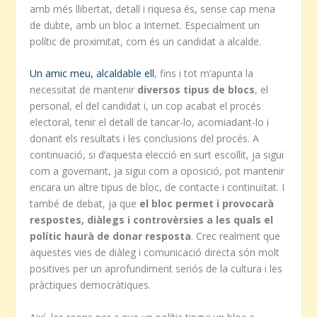
amb més llibertat, detall i riquesa és, sense cap mena
de dubte, amb un bloc a Internet. Especialment un
polític de proximitat, com és un candidat a alcalde.
Un amic meu, alcaldable ell
, fins i tot m’apunta la
necessitat de mantenir
diversos tipus de blocs
, el
personal, el del candidat i, un cop acabat el procés
electoral, tenir el detall de tancar-lo, acomiadant-lo i
donant els resultats i les conclusions del procés. A
continuació, si d’aquesta elecció en surt escollit, ja sigui
com a governant, ja sigui com a oposició, pot mantenir
encara un altre tipus de bloc, de contacte i continuïtat. I
també de debat, ja que
el bloc permet i provocarà
respostes, diàlegs i controvèrsies a les quals el
polític haurà de donar resposta
. Crec realment que
aquestes vies de diàleg i comunicació directa són molt
positives per un aprofundiment seriós de la cultura i les
pràctiques democràtiques.