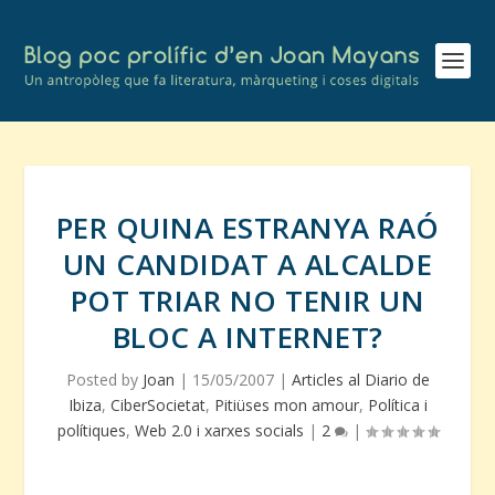
PER QUINA ESTRANYA RAÓ
UN CANDIDAT A ALCALDE
POT TRIAR NO TENIR UN
BLOC A INTERNET?
Posted by
Joan
|
15/05/2007
|
Articles al Diario de
Ibiza
,
CiberSocietat
,
Pitiüses mon amour
,
Política i
polítiques
,
Web 2.0 i xarxes socials
|
2
|