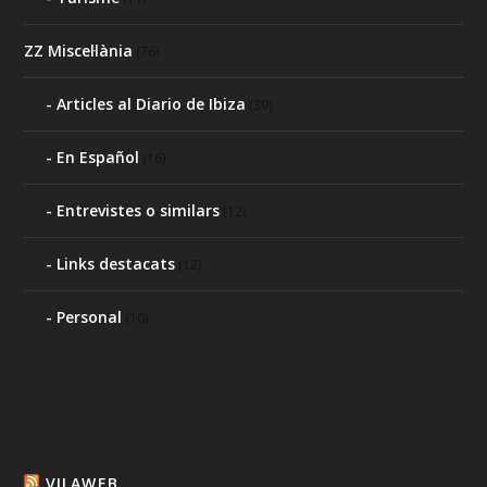
ZZ Miscel·lània
(76)
Articles al Diario de Ibiza
(39)
En Español
(16)
Entrevistes o similars
(12)
Links destacats
(12)
Personal
(10)
VILAWEB