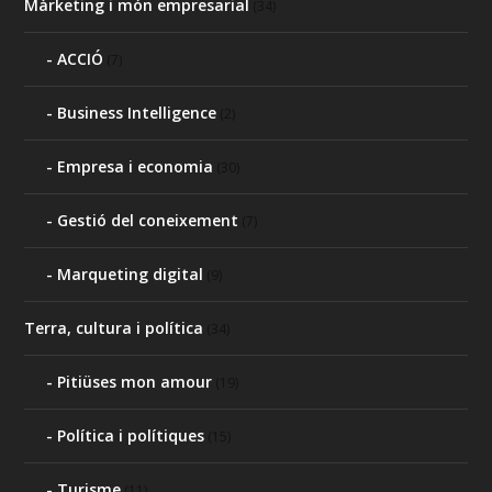
Màrketing i món empresarial
(34)
ACCIÓ
(7)
Business Intelligence
(2)
Empresa i economia
(30)
Gestió del coneixement
(7)
Marqueting digital
(9)
Terra, cultura i política
(34)
Pitiüses mon amour
(19)
Política i polítiques
(15)
Turisme
(11)