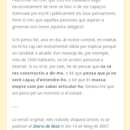
necessàriament de tenir un bloc o de ser capaços
d’articular per escrit i públicament els seus pensaments.
Però sí crec que aquelles persones que aspiren a
governar-nos tenen aquesta obligació.
Si hi penso bé, avui en dia, al nostre context, en realitat,
no hi ha cap raó instrumental vàlida per explicar perquè
un candidat a alcalde d’un municipi de, per exemple,
més de 1000 habitants, no té un bloc personal a
internet. Si no el té, per tant, he de pensar que
no té
res constructiu a dir-me
, o bé que
pensa que jo no
seré capaç d’entendre-ho
, o bé que és
massa
inepte com per saber articular-ho
. Deixeu-me que
em pensi per un moment si el votaré…
—-
La versió original, més reduïda, d’aquest article, es va
publicar al
Diario de Ibiza
el dia 14 de Maig de 2007.