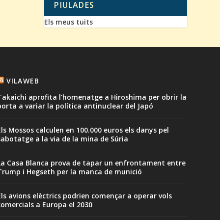
PIULADES
Els meus tuits
VILAWEB
Takaichi aprofita l’homenatge a Hiroshima per obrir la
porta a variar la política antinuclear del Japó
Els Mossos calculen en 100.000 euros els danys pel
sabotatge a la via de la mina de Súria
La Casa Blanca prova de tapar un enfrontament entre
Trump i Hegseth per la manca de munició
Els avions elèctrics podrien començar a operar vols
comercials a Europa el 2030