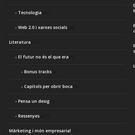
Tecnologia
(12)
Web 2.0 i xarxes socials
(48)
Literatura
(211)
El futur no és el que era
(7)
Bonus tracks
(4)
Capítols per obrir boca
(3)
Pensa un desig
(3)
Ressenyes
(201)
Màrketing i món empresarial
(34)