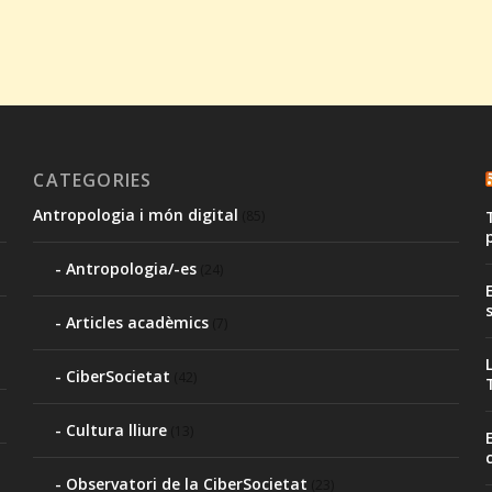
CATEGORIES
Antropologia i món digital
(85)
Antropologia/-es
(24)
Articles acadèmics
(7)
CiberSocietat
(42)
Cultura lliure
(13)
Observatori de la CiberSocietat
(23)