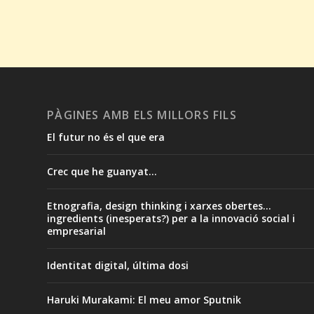
PÀGINES AMB ELS MILLORS FILS
El futur no és el que era
Crec que he guanyat...
Etnografia, design thinking i xarxes obertes...
ingredients (inesperats?) per a la innovació social i
empresarial
Identitat digital, última dosi
Haruki Murakami: El meu amor Sputnik