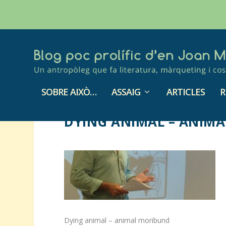
SOBRE AIXÒ…
ASSAIG
ARTICLES
R
DYING ANIMAL – ANIM
Dying animal – animal moribund