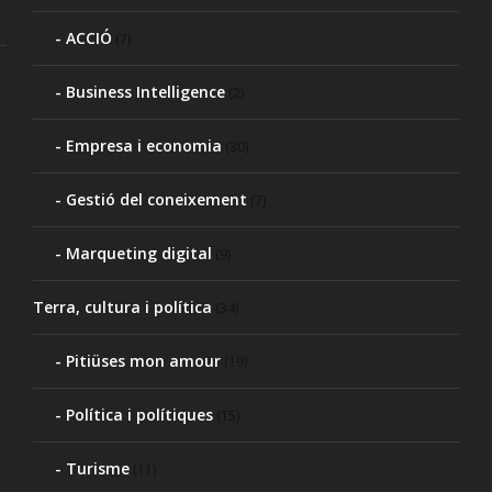
ACCIÓ
(7)
Business Intelligence
(2)
Empresa i economia
(30)
Gestió del coneixement
(7)
Marqueting digital
(9)
Terra, cultura i política
(34)
Pitiüses mon amour
(19)
Política i polítiques
(15)
Turisme
(11)