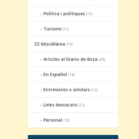
Política i polítiques
(15)
Turisme
(11)
ZZ Miscel·lània
(76)
Articles al Diario de Ibiza
(39)
En Español
(16)
Entrevistes o similars
(12)
Links destacats
(12)
Personal
(10)