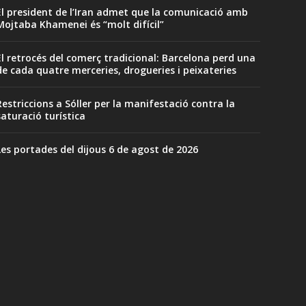
El president de l’Iran admet que la comunicació amb
Mojtaba Khamenei és “molt difícil”
El retrocés del comerç tradicional: Barcelona perd una
de cada quatre merceries, drogueries i peixateries
Restriccions a Sóller per la manifestació contra la
saturació turística
Les portades del dijous 6 de agost de 2026