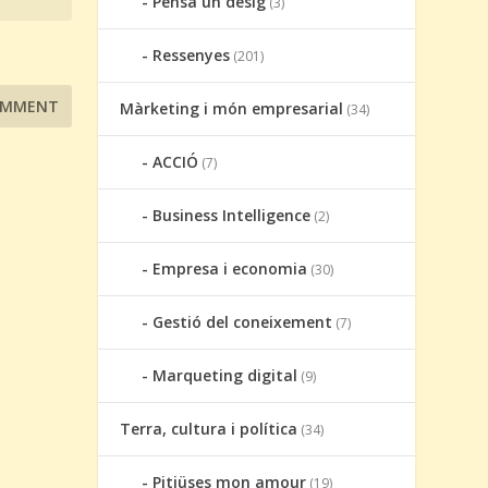
Pensa un desig
(3)
Ressenyes
(201)
Màrketing i món empresarial
(34)
ACCIÓ
(7)
Business Intelligence
(2)
Empresa i economia
(30)
Gestió del coneixement
(7)
Marqueting digital
(9)
Terra, cultura i política
(34)
Pitiüses mon amour
(19)