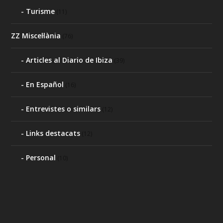
Turisme
(11)
ZZ Miscel·lània
(76)
Articles al Diario de Ibiza
(39)
En Español
(16)
Entrevistes o similars
(12)
Links destacats
(12)
Personal
(10)