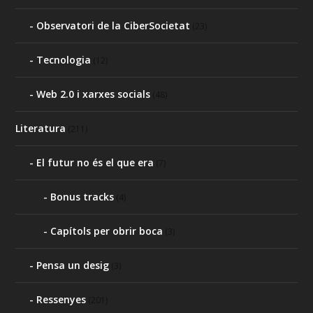
Observatori de la CiberSocietat
(23)
Tecnologia
(12)
Web 2.0 i xarxes socials
(48)
Literatura
(211)
El futur no és el que era
(7)
Bonus tracks
(4)
Capítols per obrir boca
(3)
Pensa un desig
(3)
Ressenyes
(201)