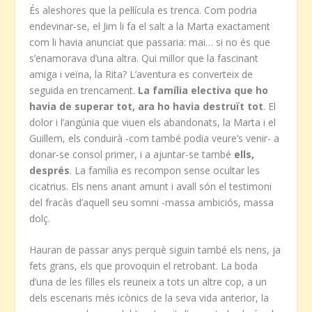
És aleshores que la pel·lícula es trenca. Com podria
endevinar-se, el Jim li fa el salt a la Marta exactament
com li havia anunciat que passaria: mai… si no és que
s’enamorava d’una altra. Qui millor que la fascinant
amiga i veïna, la Rita? L’aventura es converteix de
seguida en trencament.
La família electiva que ho
havia de superar tot, ara ho havia destruït tot
. El
dolor i l’angúnia que viuen els abandonats, la Marta i el
Guillem, els conduirà -com també podia veure’s venir- a
donar-se consol primer, i a ajuntar-se també
ells,
després
. La família es recompon sense ocultar les
cicatrius. Els nens anant amunt i avall són el testimoni
del fracàs d’aquell seu somni -massa ambiciós, massa
dolç.
Hauran de passar anys perquè siguin també els nens, ja
fets grans, els que provoquin el retrobant. La boda
d’una de les filles els reuneix a tots un altre cop, a un
dels escenaris més icònics de la seva vida anterior, la