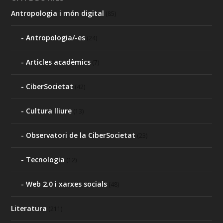
Antropologia i món digital
(85)
Antropologia/-es
(24)
Articles acadèmics
(7)
CiberSocietat
(42)
Cultura lliure
(13)
Observatori de la CiberSocietat
(23)
Tecnologia
(12)
Web 2.0 i xarxes socials
(48)
Literatura
(211)