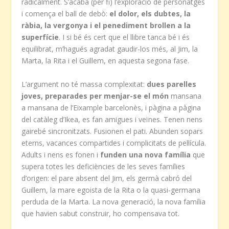
radicalment. S’acaba (per fi) l’exploració de personatges
i comença el ball de debò:
el dolor, els dubtes, la
ràbia, la vergonya i el penediment brollen a la
superfície
. I si bé és cert que el llibre tanca bé i és
equilibrat, m’hagués agradat gaudir-los més, al Jim, la
Marta, la Rita i el Guillem, en aquesta segona fase.
L’argument no té massa complexitat:
dues parelles
joves, preparades per menjar-se el món
mansana
a mansana de l’Eixample barcelonès, i pàgina a pàgina
del catàleg d’Ikea, es fan amigues i veïnes. Tenen nens
gairebé sincronitzats. Fusionen el pati. Abunden sopars
eterns, vacances compartides i complicitats de pel·lícula.
Adults i nens es fonen i
funden una nova família
que
supera totes les deficiències de les seves famílies
d’origen: el pare absent del Jim, els germà cabró del
Guillem, la mare egoista de la Rita o la quasi-germana
perduda de la Marta. La nova generació, la nova família
que havien sabut construir, ho compensava tot.