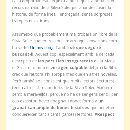
casa empordanesa del Jim. La nit d’aquesta boda és el
recurs narratiu de la Sílvia Soler per anar descosint la
història, de forma lineal i endreçada, sense sorpreses,
trampes ni saltirons.
Assumeixo que probablement mai trobaré un llibre de la
Sílvia Soler que em ressoni i m’arrenqui sensacions com
ho va fer
Un any i mig
. També
sé que seguiré
buscant-li
. Aquest cop, especialment amb la delicada
descripció de
les pors i les inseguretats
de la Marta i
el Guillem, o amb el
vertigen culpable
del Jim i la Rita,
crec que l’autora s’hi apropa més que en altres novel·les.
Però també soc conscient que molts lectors (lectores)
tenen altres llibres preferits de la Sílvia Soler. Això em
sembla meravellós, perquè no ha de ser gens senzill per
cap escriptor, haver imaginat i donat forma a
un
grapat tan ample de bones històries
que penetren i
conquereixen tant a tants (tantes) lectores.
#Respect
.