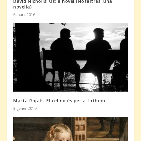
David Nicholls: Us: a novel (Nosaltres: una
novel·la)
6 març 2016
Marta Rojals: El cel no és per a tothom
3 gener 2019