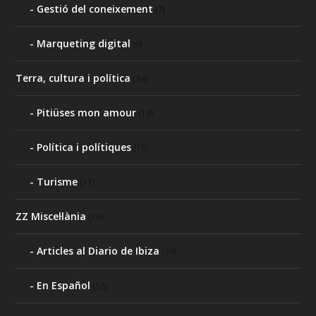
Gestió del coneixement
(7)
Marqueting digital
(9)
Terra, cultura i política
(34)
Pitiüses mon amour
(19)
Política i polítiques
(15)
Turisme
(11)
ZZ Miscel·lània
(76)
Articles al Diario de Ibiza
(39)
En Español
(16)