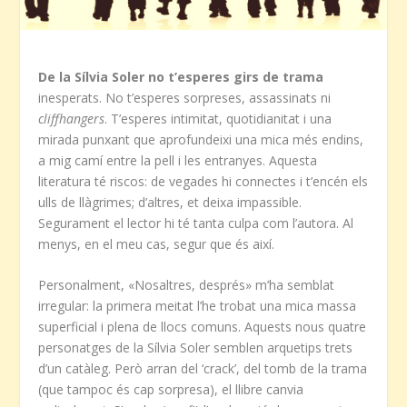
De la Sílvia Soler no t’esperes girs de trama
inesperats. No t’esperes sorpreses, assassinats ni
cliffhangers
. T’esperes intimitat, quotidianitat i una
mirada punxant que aprofundeixi una mica més endins,
a mig camí entre la pell i les entranyes. Aquesta
literatura té riscos: de vegades hi connectes i t’encén els
ulls de llàgrimes; d’altres, et deixa impassible.
Segurament el lector hi té tanta culpa com l’autora. Al
menys, en el meu cas, segur que és així.
Personalment, «Nosaltres, després» m’ha semblat
irregular: la primera meitat l’he trobat una mica massa
superficial i plena de llocs comuns. Aquests nous quatre
personatges de la Sílvia Soler semblen arquetips trets
d’un catàleg. Però arran del ‘crack’, del tomb de la trama
(que tampoc és cap sorpresa), el llibre canvia