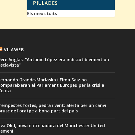
PIULADES
Els meus tuits
VILAWEB
Pere Anglas: “Antonio López era indiscutiblement un
esclavista”
Fernando Grande-Marlaska i Elma Saiz no
compareixeran al Parlament Europeu per la crisi a
Ceuta
Tempestes fortes, pedra i vent: alerta per un canvi
brusc de l’oratge a bona part del país
Eva Olid, nova entrenadora del Manchester United
femení