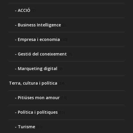
ACCIÓ
(7)
Business Intelligence
(2)
Empresa i economia
(30)
Gestió del coneixement
(7)
Marqueting digital
(9)
Terra, cultura i política
(34)
Pitiüses mon amour
(19)
Política i polítiques
(15)
Turisme
(11)