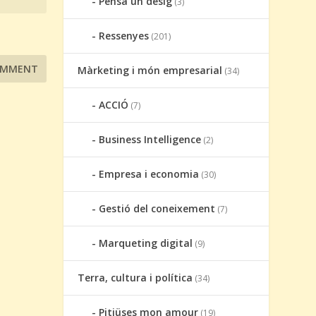
Pensa un desig
(3)
Ressenyes
(201)
Màrketing i món empresarial
(34)
ACCIÓ
(7)
Business Intelligence
(2)
Empresa i economia
(30)
Gestió del coneixement
(7)
Marqueting digital
(9)
Terra, cultura i política
(34)
Pitiüses mon amour
(19)