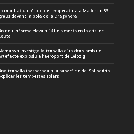
La mar bat un rècord de temperatura a Mallorca: 33
graus davant la boia de la Dragonera
Un nou informe eleva a 141 els morts en la crisi de
Ceuta
Alemanya investiga la troballa d’un dron amb un
artefacte explosiu a l’aeroport de Leipzig
Una troballa inesperada a la superfície del Sol podria
explicar les tempestes solars