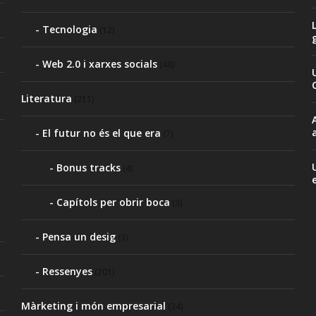
Tecnologia
(12)
Web 2.0 i xarxes socials
(48)
Literatura
(211)
El futur no és el que era
(7)
Bonus tracks
(4)
Capítols per obrir boca
(3)
Pensa un desig
(3)
Ressenyes
(201)
Màrketing i món empresarial
(34)