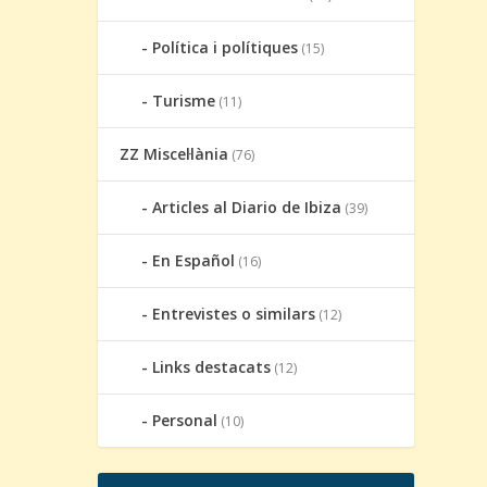
Política i polítiques
(15)
Turisme
(11)
ZZ Miscel·lània
(76)
Articles al Diario de Ibiza
(39)
En Español
(16)
Entrevistes o similars
(12)
Links destacats
(12)
Personal
(10)