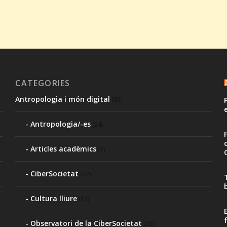
CATEGORIES
Antropologia i món digital
(85)
Antropologia/-es
(24)
Articles acadèmics
(7)
CiberSocietat
(42)
Cultura lliure
(13)
Observatori de la CiberSocietat
(23)