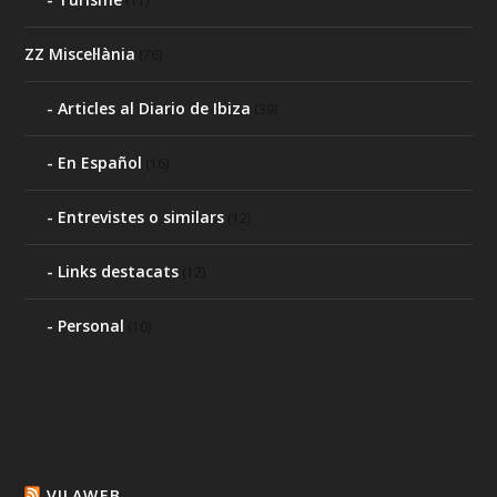
(11)
ZZ Miscel·lània
(76)
Articles al Diario de Ibiza
(39)
En Español
(16)
Entrevistes o similars
(12)
Links destacats
(12)
Personal
(10)
VILAWEB