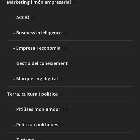
Màrketing i món empresarial
(34)
ACCIÓ
(7)
Business Intelligence
(2)
Empresa i economia
(30)
Gestió del coneixement
(7)
Marqueting digital
(9)
Terra, cultura i política
(34)
Pitiüses mon amour
(19)
Política i polítiques
(15)
Turisme