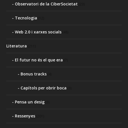
Observatori de la CiberSocietat
(23)
Tecnologia
(12)
Web 2.0 i xarxes socials
(48)
Literatura
(211)
El futur no és el que era
(7)
Bonus tracks
(4)
Capítols per obrir boca
(3)
Pensa un desig
(3)
Ressenyes
(201)