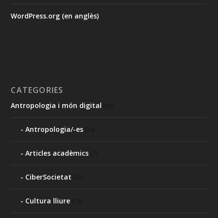
WordPress.org (en anglès)
CATEGORIES
Antropologia i món digital
(85)
Antropologia/-es
(24)
Articles acadèmics
(7)
CiberSocietat
(42)
Cultura lliure
(13)