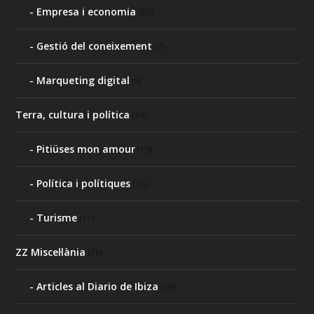
Empresa i economia
(30)
Gestió del coneixement
(7)
Marqueting digital
(9)
Terra, cultura i política
(34)
Pitiüses mon amour
(19)
Política i polítiques
(15)
Turisme
(11)
ZZ Miscel·lània
(76)
Articles al Diario de Ibiza
(39)