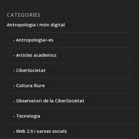
CATEGORIES
Antropologia i món digital
(85)
Antropologia/-es
(24)
Articles acadèmics
(7)
CiberSocietat
(42)
Cultura lliure
(13)
Observatori de la CiberSocietat
(23)
Tecnologia
(12)
Web 2.0 i xarxes socials
(48)