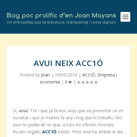
AVUI NEIX ACC1Ó
Posted by
Joan
|
19/05/2010
|
ACCIÓ
,
Empresa i
economia
|
0
|
Sí,
avui
. Tot i que ja fa dos anys que va presentar-se en
societat i que jo mateix fa any i mig que hi treballo, fins
avui no podia dir-se que, a tots els efectes formals,
fiscals i legals,
ACC1Ó
existís. Però avui ha arribat el dia.