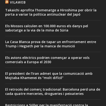
VILAWEB
Takaichi aprofita l’homenatge a Hiroshima per obrir la
porta a variar la política antinuclear del Japó
Els Mossos calculen en 100.000 euros els danys pel
sabotatge a la via de la mina de Súria
La Casa Blanca prova de tapar un enfrontament entre
Trump i Hegseth per la manca de munició
Els avions elèctrics podrien començar a operar vols
comercials a Europa el 2030
El president de l’Iran admet que la comunicació amb
Mojtaba Khamenei és “molt difícil”
El retrocés del comerç tradicional: Barcelona perd una de
cada quatre merceries, drogueries i peixateries
Restriccions a Sóller per la manifestació contra la