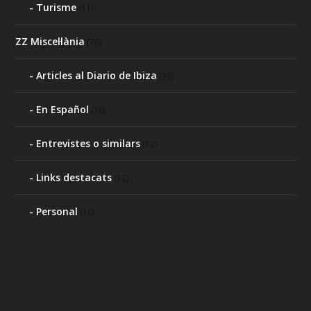
Turisme
(11)
ZZ Miscel·lània
(76)
Articles al Diario de Ibiza
(39)
En Español
(16)
Entrevistes o similars
(12)
Links destacats
(12)
Personal
(10)