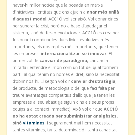
haver-hi millor notícia que la posada en marxa
d’iniciatives i entitats que ens ajudin a
anar més enllà
d’aquest model
. ACC1Ó vol ser això. Vol donar eines
per superar la crisi, però no a base d’apedaçar el
sistema, sinó de fer-lo evolucionar. ACC1Ó es crea per
fusionar i coordinar les dues línies evolutives més
importants, els dos reptes més importants, que tenen
les empreses:
internacionalitzar-se
i
innovar
. El
primer vol dir
canviar de paradigma
, canviar la
mirada i entendre el món com un tot del qual formem
part i al qual tenim no només el dret, sinó la necessitat
d’obrir-nos-hi. El segon vol dir
canviar d’estratègia
,
de producte, de metodologia o del que faci falta per
treure avantatges competitius d’allò que ja tenen les
empreses al seu abast (ja siguin dins els seus propis
equips a al context immediat). Això vol dir que
ACC1Ó
no ha estat creada per subministrar analgèsics,
sinó
vitamines
. I segurament mai hem necessitat
tantes vitamines, tanta determinació i tanta capacitat