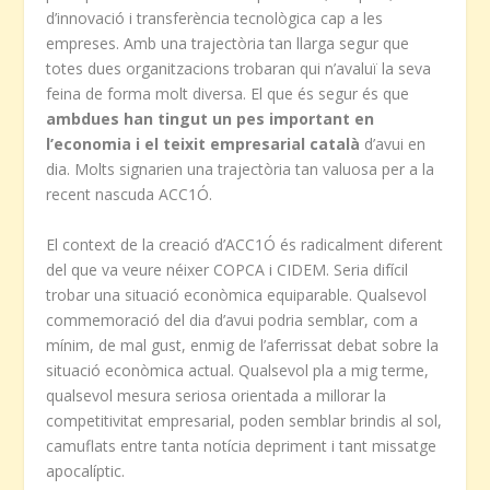
d’innovació i transferència tecnològica cap a les
empreses. Amb una trajectòria tan llarga segur que
totes dues organitzacions trobaran qui n’avaluï la seva
feina de forma molt diversa. El que és segur és que
ambdues han tingut un pes important en
l’economia i el teixit empresarial català
d’avui en
dia. Molts signarien una trajectòria tan valuosa per a la
recent nascuda ACC1Ó.
El context de la creació d’ACC1Ó és radicalment diferent
del que va veure néixer COPCA i CIDEM. Seria difícil
trobar una situació econòmica equiparable. Qualsevol
commemoració del dia d’avui podria semblar, com a
mínim, de mal gust, enmig de l’aferrissat debat sobre la
situació econòmica actual. Qualsevol pla a mig terme,
qualsevol mesura seriosa orientada a millorar la
competitivitat empresarial, poden semblar brindis al sol,
camuflats entre tanta notícia depriment i tant missatge
apocalíptic.