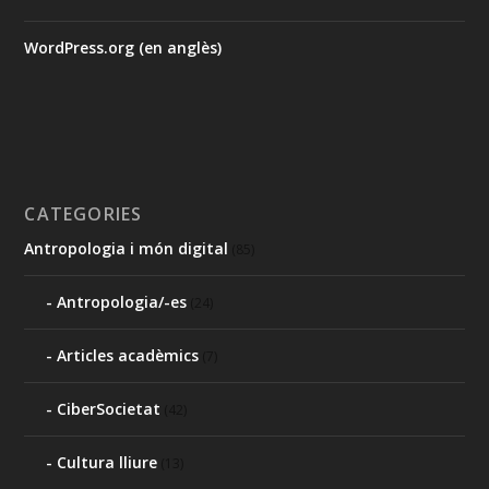
WordPress.org (en anglès)
CATEGORIES
Antropologia i món digital
(85)
Antropologia/-es
(24)
Articles acadèmics
(7)
CiberSocietat
(42)
Cultura lliure
(13)