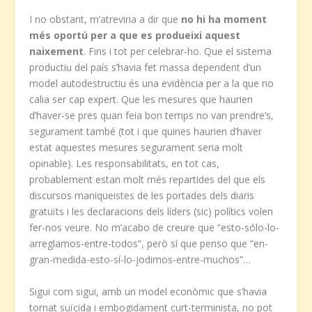
I no obstant, m’atreviria a dir que
no hi ha moment
més oportú per a que es produeixi aquest
naixement
. Fins i tot per celebrar-ho. Que el sistema
productiu del país s’havia fet massa dependent d’un
model autodestructiu és una evidència per a la que no
calia ser cap expert. Que les mesures que haurien
d’haver-se pres quan feia bon temps no van prendre’s,
segurament també (tot i que quines haurien d’haver
estat aquestes mesures segurament seria molt
opinable). Les responsabilitats, en tot cas,
probablement estan molt més repartides del que els
discursos maniqueistes de les portades dels diaris
gratuïts i les declaracions dels líders (sic) polítics volen
fer-nos veure. No m’acabo de creure que “esto-sólo-lo-
arreglamos-entre-todos”, però sí que penso que “en-
gran-medida-esto-sí-lo-jodimos-entre-muchos”…
Sigui com sigui, amb un model econòmic que s’havia
tornat suïcida i embogidament curt-terminista, no pot