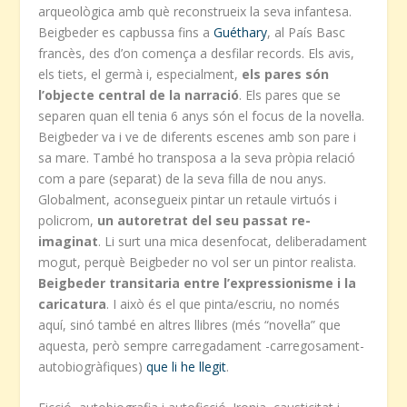
arqueològica amb què reconstrueix la seva infantesa.
Beigbeder es capbussa fins a
Guéthary
, al País Basc
francès, des d’on comença a desfilar records. Els avis,
els tiets, el germà i, especialment,
els pares són
l’objecte central de la narració
. Els pares que se
separen quan ell tenia 6 anys són el focus de la novel·la.
Beigbeder va i ve de diferents escenes amb son pare i
sa mare. També ho transposa a la seva pròpia relació
com a pare (separat) de la seva filla de nou anys.
Globalment, aconsegueix pintar un retaule virtuós i
policrom,
un autoretrat del seu passat re-
imaginat
. Li surt una mica desenfocat, deliberadament
mogut, perquè Beigbeder no vol ser un pintor realista.
Beigbeder transitaria entre l’expressionisme i la
caricatura
. I això és el que pinta/escriu, no només
aquí, sinó també en altres llibres (més “novel·la” que
aquesta, però sempre carregadament -carregosament-
autobiogràfiques)
que li he llegit
.