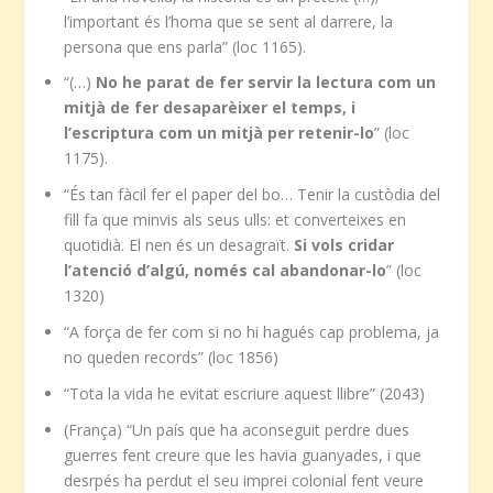
l’important és l’homa que se sent al darrere, la
persona que ens parla” (loc 1165).
“(…)
No he parat de fer servir la lectura com un
mitjà de fer desaparèixer el temps, i
l’escriptura com un mitjà per retenir-lo
” (loc
1175).
“És tan fàcil fer el paper del bo… Tenir la custòdia del
fill fa que minvis als seus ulls: et converteixes en
quotidià. El nen és un desagraït.
Si vols cridar
l’atenció d’algú, només cal abandonar-lo
” (loc
1320)
“A força de fer com si no hi hagués cap problema, ja
no queden records” (loc 1856)
“Tota la vida he evitat escriure aquest llibre” (2043)
(França) “Un país que ha aconseguit perdre dues
guerres fent creure que les havia guanyades, i que
desrpés ha perdut el seu imprei colonial fent veure