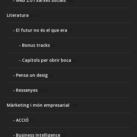
Web 2.0 i xarxes socials
(48)
Literatura
(211)
El futur no és el que era
(7)
Bonus tracks
(4)
Capítols per obrir boca
(3)
Pensa un desig
(3)
Ressenyes
(201)
Màrketing i món empresarial
(34)
ACCIÓ
(7)
Business Intelligence
(2)