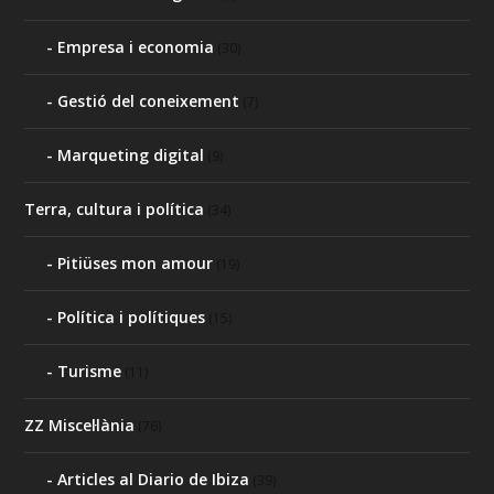
Empresa i economia
(30)
Gestió del coneixement
(7)
Marqueting digital
(9)
Terra, cultura i política
(34)
Pitiüses mon amour
(19)
Política i polítiques
(15)
Turisme
(11)
ZZ Miscel·lània
(76)
Articles al Diario de Ibiza
(39)