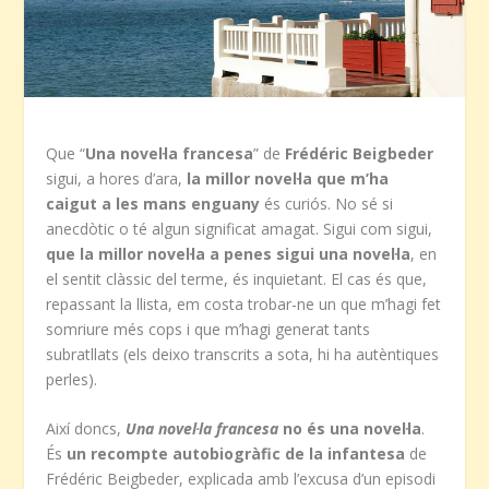
Que “
Una novel·la francesa
” de
Frédéric Beigbeder
sigui, a hores d’ara,
la millor novel·la que m’ha
caigut a les mans enguany
és curiós. No sé si
anecdòtic o té algun significat amagat. Sigui com sigui,
que la millor novel·la a penes sigui una novel·la
, en
el sentit clàssic del terme, és inquietant. El cas és que,
repassant la llista, em costa trobar-ne un que m’hagi fet
somriure més cops i que m’hagi generat tants
subratllats (els deixo transcrits a sota, hi ha autèntiques
perles).
Així doncs,
Una novel·la francesa
no és una novel·la
.
És
un recompte autobiogràfic de la infantesa
de
Frédéric Beigbeder, explicada amb l’excusa d’un episodi