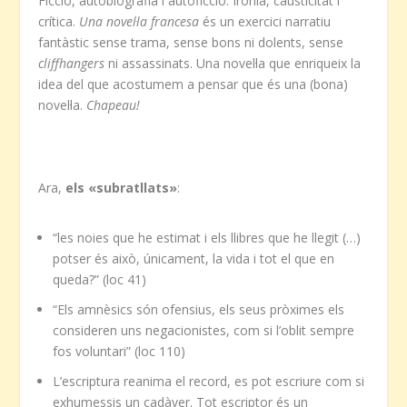
Ficció, autobiografia i autoficció. Ironia, causticitat i
crítica.
Una novel·la francesa
és un exercici narratiu
fantàstic sense trama, sense bons ni dolents, sense
cliffhangers
ni assassinats. Una novel·la que enriqueix la
idea del que acostumem a pensar que és una (bona)
novel·la.
Chapeau!
Ara,
els «subratllats»
:
“les noies que he estimat i els llibres que he llegit (…)
potser és això, únicament, la vida i tot el que en
queda?” (loc 41)
“Els amnèsics són ofensius, els seus pròximes els
consideren uns negacionistes, com si l’oblit sempre
fos voluntari” (loc 110)
L’escriptura reanima el record, es pot escriure com si
exhumessis un cadàver. Tot escriptor és un