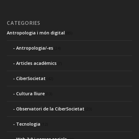
CATEGORIES
Antropologia i món digital
(85)
Antropologia/-es
(24)
Articles acadèmics
(7)
CiberSocietat
(42)
Cultura lliure
(13)
Observatori de la CiberSocietat
(23)
Tecnologia
(12)