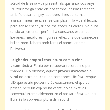
sòrdid de la seva vida present, als quaranta-dos anys.
L’autor navega entre els dos temps, passat i present,
amb fluïdesa i enginy. Les dues línies del temps
avancen linealment, sense complicar-li la vida al lector,
però sense ensenyar-nos mai totes les cartes. No hi ha
tensió argumental, però hi ha constants espurnes
literàries, metàfores, figures i reflexions que connecten
brillantment l’abans amb l’ara i el particular amb
l’universal.
Beigbeder empra l’escriptura com a eina
anamnèsica
. Escriu per recuperar records (no per
fixar-los). No obstant, aquest
procés d’excavació
vital
no deixa de tenir una component fictícia. Perquè
allò que escriu potser no és exactament el que va
passar, però un cop ho ha escrit, ho ha fixat, es
convertirà irremeiablement en el passat oficial. Aquest
llibre és la sobreescriptura del record.