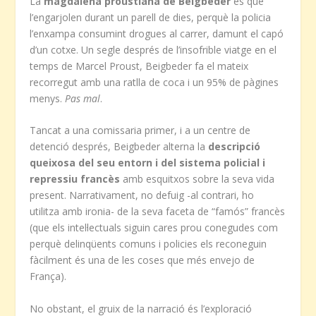
La
magdalena proustiana de Beigbeder
és que
l’engarjolen durant un parell de dies, perquè la policia
l’enxampa consumint drogues al carrer, damunt el capó
d’un cotxe. Un segle després de l’insofrible viatge en el
temps de Marcel Proust, Beigbeder fa el mateix
recorregut amb una ratlla de coca i un 95% de pàgines
menys.
Pas mal
.
Tancat a una comissaria primer, i a un centre de
detenció després, Beigbeder alterna la
descripció
queixosa del seu entorn i del sistema policial i
repressiu francès
amb esquitxos sobre la seva vida
present. Narrativament, no defuig -al contrari, ho
utilitza amb ironia- de la seva faceta de “famós” francès
(que els intel·lectuals siguin cares prou conegudes com
perquè delinqüents comuns i policies els reconeguin
fàcilment és una de les coses que més envejo de
França).
No obstant, el gruix de la narració és l’exploració