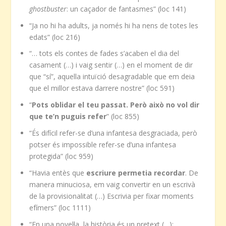
ghostbuster
: un caçador de fantasmes” (loc 141)
“Ja no hi ha adults, ja només hi ha nens de totes les
edats” (loc 216)
“… tots els contes de fades s’acaben el dia del
casament (…) i vaig sentir (…) en el moment de dir
que “sí”, aquella intuïció desagradable que em deia
que el millor estava darrere nostre” (loc 591)
“
Pots oblidar el teu passat. Però això no vol dir
que te’n puguis refer
” (loc 855)
“És difícil refer-se d’una infantesa desgraciada, però
potser és impossible refer-se d’una infantesa
protegida” (loc 959)
“Havia entès que
escriure permetia recordar
. De
manera minuciosa, em vaig convertir en un escrivà
de la provisionalitat (…) Escrivia per fixar moments
efímers” (loc 1111)
“En una novel·la, la història és un pretext (…);