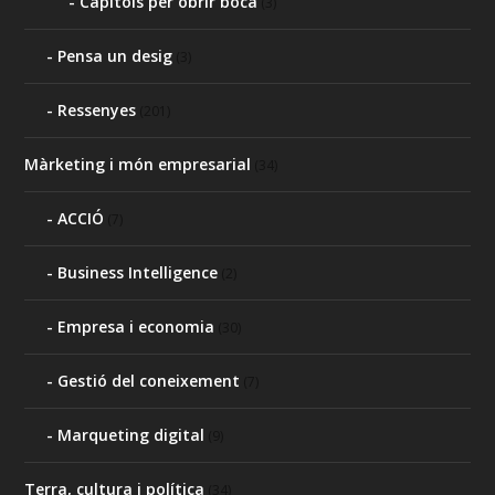
Capítols per obrir boca
(3)
Pensa un desig
(3)
Ressenyes
(201)
Màrketing i món empresarial
(34)
ACCIÓ
(7)
Business Intelligence
(2)
Empresa i economia
(30)
Gestió del coneixement
(7)
Marqueting digital
(9)
Terra, cultura i política
(34)