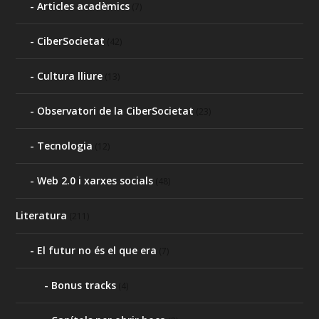
Articles acadèmics
(7)
CiberSocietat
(42)
Cultura lliure
(13)
Observatori de la CiberSocietat
(23)
Tecnologia
(12)
Web 2.0 i xarxes socials
(48)
Literatura
(211)
El futur no és el que era
(7)
Bonus tracks
(4)