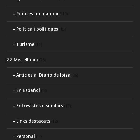
Pitiüses mon amour
(19)
Política i polítiques
(15)
Turisme
(11)
ZZ Miscel·lània
(76)
Articles al Diario de Ibiza
(39)
En Español
(16)
Entrevistes o similars
(12)
Links destacats
(12)
Personal
(10)