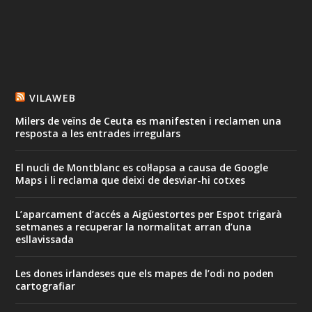
VILAWEB
Milers de veïns de Ceuta es manifesten i reclamen una
resposta a les entrades irregulars
El nucli de Montblanc es col·lapsa a causa de Google
Maps i li reclama que deixi de desviar-hi cotxes
L’aparcament d’accés a Aigüestortes per Espot trigarà
setmanes a recuperar la normalitat arran d’una
esllavissada
Les dones irlandeses que els mapes de l’odi no poden
cartografiar