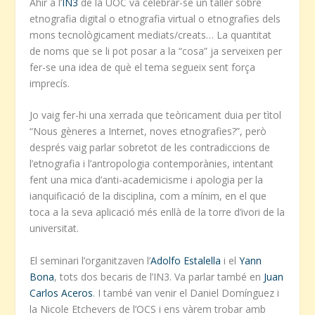
Ahir a l’
IN3
de la UOC va celebrar-se un taller sobre
etnografia digital o etnografia virtual o etnografies dels
mons tecnològicament mediats/creats… La quantitat
de noms que se li pot posar a la “cosa” ja serveixen per
fer-se una idea de què el tema segueix sent força
imprecís.
Jo vaig fer-hi una xerrada que teòricament duia per tìtol
“Nous gèneres a Internet, noves etnografies?”, però
després vaig parlar sobretot de les contradiccions de
l’etnografia i l’antropologia contemporànies, intentant
fent una mica d’anti-academicisme i apologia per la
ianquificació de la disciplina, com a mínim, en el que
toca a la seva aplicació més enllà de la torre d’ivori de la
universitat.
El seminari l’organitzaven l’
Adolfo Estalella
i el
Yann
Bona
, tots dos becaris de l’IN3. Va parlar també en
Juan
Carlos Aceros
. I també van venir el Daniel Domínguez i
la Nicole Etchevers de l’OCS i ens vàrem trobar amb