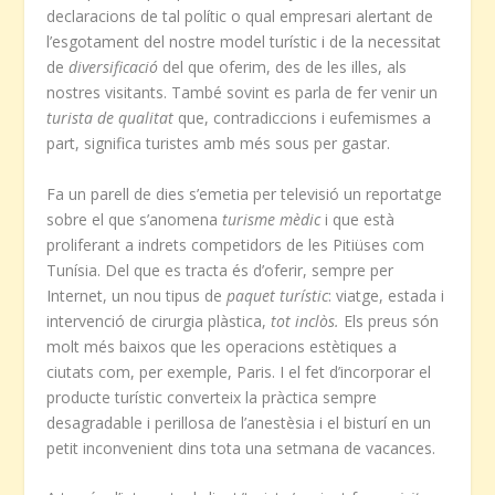
declaracions de tal polític o qual empresari alertant de
l’esgotament del nostre model turístic i de la necessitat
de
diversificació
del que oferim, des de les illes, als
nostres visitants. També sovint es parla de fer venir un
turista de qualitat
que, contradiccions i eufemismes a
part, significa turistes amb més sous per gastar.
Fa un parell de dies s’emetia per televisió un reportatge
sobre el que s’anomena
turisme mèdic
i que està
proliferant a indrets competidors de les Pitiüses com
Tunísia. Del que es tracta és d’oferir, sempre per
Internet, un nou tipus de
paquet turístic
: viatge, estada i
intervenció de cirurgia plàstica,
tot inclòs.
Els preus són
molt més baixos que les operacions estètiques a
ciutats com, per exemple, Paris. I el fet d’incorporar el
producte turístic converteix la pràctica sempre
desagradable i perillosa de l’anestèsia i el bisturí en un
petit inconvenient dins tota una setmana de vacances.