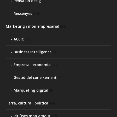
Pensa un desig
(3)
Ressenyes
(201)
Màrketing i món empresarial
(34)
ACCIÓ
(7)
Business Intelligence
(2)
Empresa i economia
(30)
Gestió del coneixement
(7)
Marqueting digital
(9)
Terra, cultura i política
(34)
Pitiüses mon amour
(19)