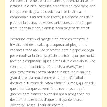
A través d’internet, el client/turista/pacient fa un
visita
virtual
a la clínica, consulta els detalls de l’operació, tria
les opcions, llegeix les credencials de la clínica… i
comprova els atractius de l’hotel, les dimensions de la
piscina i la sauna, les visites turístiques que farà i, per
últim, paga la reserva amb la seva targeta de crèdit.
Potser no coneix el metge ni té gaire en compte la
trivialització de la salut que suposa tot plegat. Les
vacances
todo incluido
serveixen com a paper de regal
per embolicar la cirurgia plàstica i això segur que ho fa
més bo d’empassar i ajuda a més d’un a decidir-se. Pot
sonar una mica cínic, però posats a
diversificar
i
qualitativitzar
la nostra oferta turística, no hi ha una
gran diferència moral entre el turisme d’alcohol i
drogues el turisme de
ratolí i bisturí
. A més, qui ens diu
que el turista que va venir fa quinze anys a agafar
gateres com pianos no vendria ara a arreglar-se els
desperfectes estètics d’aquella etapa de la seva
joventut? Eivissa i l’equilibri còsmic…