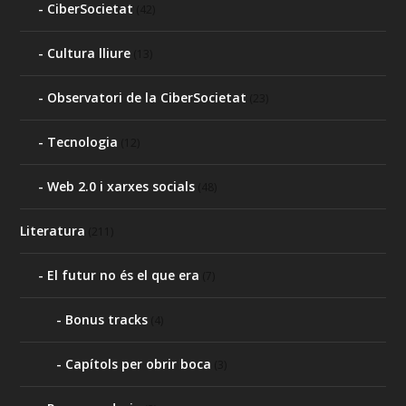
CiberSocietat
(42)
Cultura lliure
(13)
Observatori de la CiberSocietat
(23)
Tecnologia
(12)
Web 2.0 i xarxes socials
(48)
Literatura
(211)
El futur no és el que era
(7)
Bonus tracks
(4)
Capítols per obrir boca
(3)