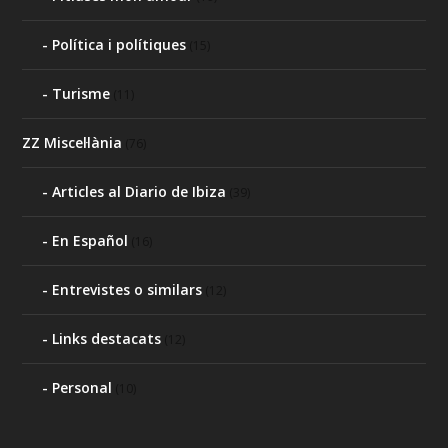
Política i polítiques
(15)
Turisme
(11)
ZZ Miscel·lània
(76)
Articles al Diario de Ibiza
(39)
En Español
(16)
Entrevistes o similars
(12)
Links destacats
(12)
Personal
(10)