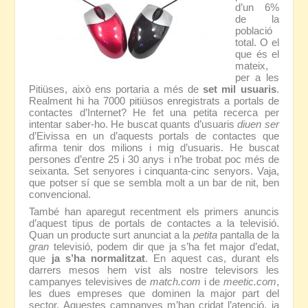
d’un 6%
de la
població
total. O el
que és el
mateix,
per a les
Pitiüses, això ens portaria a més de
set mil usuaris
.
Realment hi ha 7000 pitiüsos enregistrats a portals de
contactes d’Internet? He fet una petita recerca per
intentar saber-ho. He buscat quants d’usuaris
diuen ser
d’Eivissa en un d’aquests portals de contactes que
afirma tenir dos milions i mig d’usuaris. He buscat
persones d’entre 25 i 30 anys i n’he trobat poc més de
seixanta. Set senyores i cinquanta-cinc senyors. Vaja,
que potser sí que se sembla molt a un bar de nit, ben
convencional.
També han aparegut recentment els primers anuncis
d’aquest tipus de portals de contactes a la televisió.
Quan un producte surt anunciat a la
petita
pantalla de la
gran
televisió, podem dir que ja s’ha fet major d’edat,
que
ja s’ha normalitzat
. En aquest cas, durant els
darrers mesos hem vist als nostre televisors les
campanyes televisives de
match.com
i de
meetic.com
,
les dues empreses que dominen la major part del
sector. Aquestes campanyes m’han cridat l’atenció, ja