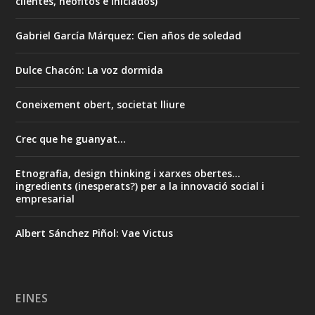
clientes, neofitos e iniciados)
Gabriel García Márquez: Cien años de soledad
Dulce Chacón: La voz dormida
Coneixement obert, societat lliure
Crec que he guanyat...
Etnografia, design thinking i xarxes obertes...
ingredients (inesperats?) per a la innovació social i
empresarial
Albert Sánchez Piñol: Vae Victus
EINES