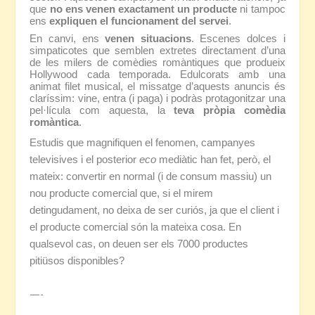
que
no ens venen exactament
un producte
ni tampoc
ens
expliquen el funcionament del servei
.
En canvi, ens
venen situacions
. Escenes dolces i
simpaticotes que semblen extretes directament d’una
de les milers de comèdies romàntiques que produeix
Hollywood cada temporada. Edulcorats amb una
animat filet musical, el missatge d’aquests anuncis és
claríssim: vine, entra (i paga) i podràs protagonitzar una
pel·lícula com aquesta, la
teva pròpia comèdia
romàntica
.
Estudis que magnifiquen el fenomen, campanyes
televisives i el posterior
eco
mediàtic han fet, però, el
mateix: convertir en normal (i de consum massiu) un
nou producte comercial que, si el mirem
detingudament, no deixa de ser curiós, ja que el client i
el producte comercial són la mateixa cosa. En
qualsevol cas, on deuen ser els 7000 productes
pitiüsos disponibles?
—-