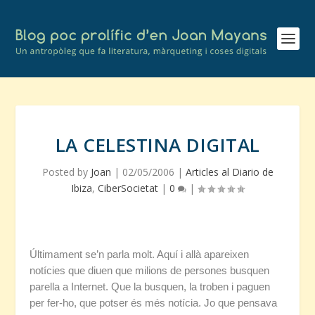
LA CELESTINA DIGITAL
Posted by
Joan
|
02/05/2006
|
Articles al Diario de
Ibiza
,
CiberSocietat
|
0
|
Últimament se’n parla molt. Aquí i allà apareixen
notícies que diuen que milions de persones busquen
parella a Internet. Que la busquen, la troben i paguen
per fer-ho, que potser és més notícia. Jo que pensava