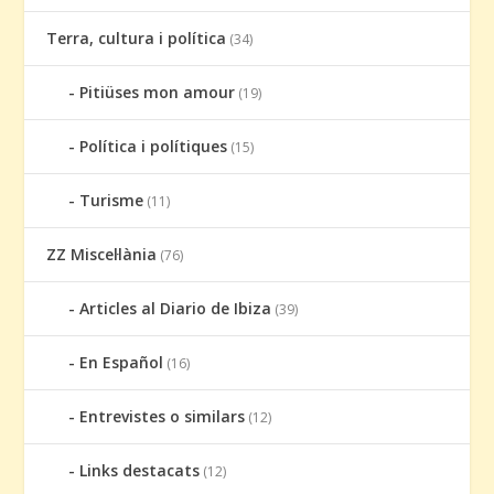
Terra, cultura i política
(34)
Pitiüses mon amour
(19)
Política i polítiques
(15)
Turisme
(11)
ZZ Miscel·lània
(76)
Articles al Diario de Ibiza
(39)
En Español
(16)
Entrevistes o similars
(12)
Links destacats
(12)