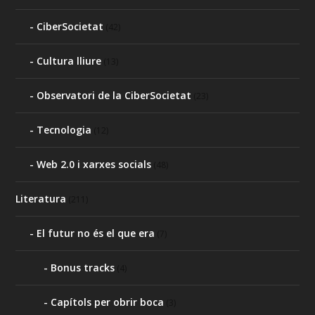
CiberSocietat
(42)
Cultura lliure
(13)
Observatori de la CiberSocietat
(23)
Tecnologia
(12)
Web 2.0 i xarxes socials
(48)
Literatura
(211)
El futur no és el que era
(7)
Bonus tracks
(4)
Capítols per obrir boca
(3)