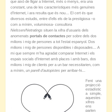
que això de lligar a Internet, més o menys, era una
constant, una de les característiques més genuïnes
d’Internet, i ara resulta que és nou… El cert és que
diversos estudis, entre d’ells els de la prestigiosa –o
com a mínim, voluminosa- consultora
Nielssen/Netratings
situen la xifra d’usuaris dels
anomenats
portals de contactes
per sobre dels dos
milions i mig de persones a tot l’estat espanyol. Dos
milions i mig de persones disponibles i disposades… A
mi que sempre m’ha agradat comparar Internet i els
espais socials d’Internet amb places i amb bars, dos
milions i mig de clients per a un bar necessitarien, com
a mínim,
un parell d’autopistes
per arribar-hi…
Fent una
projecció
estadístic
a simple,
aquestes
xifres
ens
parlen