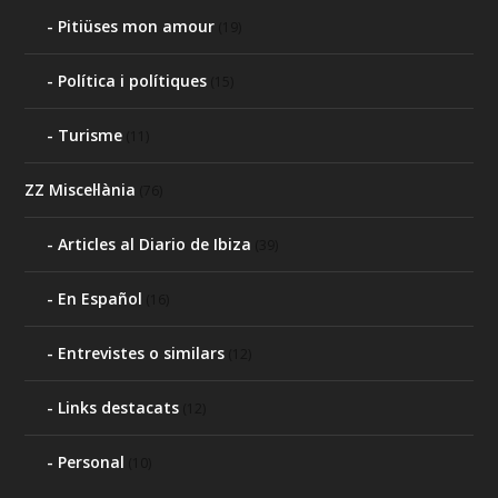
Pitiüses mon amour
(19)
Política i polítiques
(15)
Turisme
(11)
ZZ Miscel·lània
(76)
Articles al Diario de Ibiza
(39)
En Español
(16)
Entrevistes o similars
(12)
Links destacats
(12)
Personal
(10)