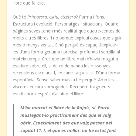
llibre que fa ‘clic’.
Què té
Primavera, estiu, etcètera
? Forma i fons.
Estructura i evolució. Personatges i situacions. Quatre
pàgines seves tenen més realitat que quatre-centes de
molts altres llibres. I no perquè expliqui coses que siguin
més o menys veritat. Sinó perquè és capaç d’explicar-
les d’una forma genuïna i precisa, profunda i senzilla al
mateix temps. Crec que un llibre mai m’havia mogut a
escriure sobre ell, si deixo de banda les ressenyes i
recensions escolars. I, en canvi, aquest sí. D’una forma
espontània. Sense saber massa bé perquè. Amb les
vísceres encara somogudes. Recupero fragments
escrits poc després d’acabar el llibre:
M’ha marcat el llibre de la Rojals, sí. Porto
mastegant-lo pràcticament des que el vaig
obrir. Especialment des que vaig passar pel
capítol 11. I, el que és millor: ho he estat fent