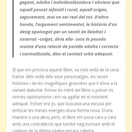
gegant, adulta i individualitzadora i obviant que
aquell passat infantil i rural, aquell origen,
segurament, mai va ser real del tot. D’altra
banda, l’argument sentimental, la història d’un
desig apaivagat per un sentit de lleialtat i
soterrat –colgat, diria ella- sota la pesada
manta d’una relació de parella adulta i correcta
i normalitzada, dins el context urbà adequat.
El que em provoca aquest llibre, va més enllà de la seva
trama. Més enllà dels seus personatges, les seves
històries i de les magnífiques giravoltes que li dóna a la
variant dialectal. Potser és mèrit del llibre o potser és
només oportunisme i em va agafar en el moment
adequat. Potser era jo, que buscava una excusa per
enfocar les meves energies d’una forma nova. D’una
manera o una altra, però, el llibre em posa cara a cara
amb una contradicció que també vaig escriure amb el
cadàver de la última pàgina encara calenta: