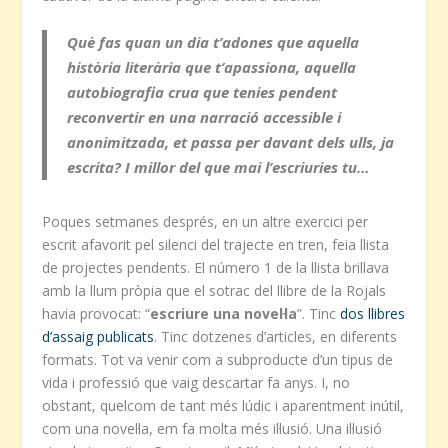
Què fas quan un dia t’adones que aquella
història literària que t’apassiona, aquella
autobiografia crua que tenies pendent
reconvertir en una narració accessible i
anonimitzada, et passa per davant dels ulls, ja
escrita? I
millor del que mai l’escriuries tu
…
Poques setmanes després, en un altre exercici per
escrit afavorit pel silenci del trajecte en tren, feia llista
de projectes pendents. El número 1 de la llista brillava
amb la llum pròpia que el sotrac del llibre de la Rojals
havia provocat: “
escriure una novel·la
”. Tinc
dos llibres
d’assaig publicats
. Tinc dotzenes d’articles, en diferents
formats. Tot va venir com a subproducte d’un tipus de
vida i professió que vaig descartar fa anys. I, no
obstant, quelcom de tant més lúdic i aparentment inútil,
com una novel·la, em fa molta més il·lusió. Una il·lusió