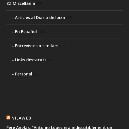
ZZ Miscel·lània
(76)
Articles al Diario de Ibiza
(39)
En Español
(16)
Entrevistes o similars
(12)
Links destacats
(12)
Personal
(10)
VILAWEB
Pere Anglas: “Antonio López era indiscutiblement un