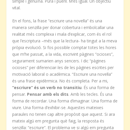
simple i genuïna. Pura i pueril. M’és igual. Un objectiu
vital.
En el fons, la frase “escriure una novel·la” és una
manera senzilla per donar cobertura i embolcallar una
realitat més complexa i mala d’explicar, com és el rol
que l’escriptura –més que la lectura- ha tingut a la meva
pròpia evolució. Si fos possible comptar totes les hores
que m’he passat, a la vida, escrivint pàgines “ocioses”,
segurament sumarien anys sencers. I dic “pàgines
ocioses” per diferenciar-les de les pàgines escrites per
motivació laboral o acadèmica. “Escriure una novel·la”
és una frase epidèrmica. No és completa. Per a mi,
“escriure” és un verb no transitiu
. És una forma de
pensar.
Pensar amb els dits
. Amb les tecles. És una
forma de recordar. Una forma d’imaginar. Una forma de
viure. Una forma d’exhibir-se. Aquestes mateixes
paraules no tenen cap altre propòsit que aquest. Si ara
mateix algú em pregunta què faig, la resposta és
senzilla: “escriure”. El problema ve si algú em pregunta