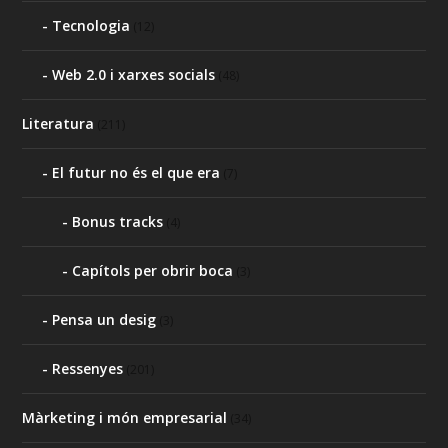
Tecnologia
(12)
Web 2.0 i xarxes socials
(48)
Literatura
(211)
El futur no és el que era
(7)
Bonus tracks
(4)
Capítols per obrir boca
(3)
Pensa un desig
(3)
Ressenyes
(201)
Màrketing i món empresarial
(34)