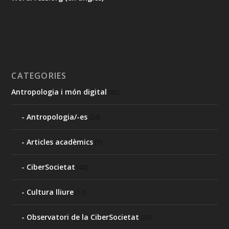
CATEGORIES
Antropologia i món digital
(85)
Antropologia/-es
(24)
Articles acadèmics
(7)
CiberSocietat
(42)
Cultura lliure
(13)
Observatori de la CiberSocietat
(23)