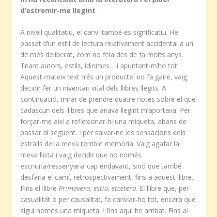
d’estremir-me llegint
.
A nivell qualitatiu, el canvi també és significatiu. He
passat d’un estil de lectura relativament accidental a un
de més deliberat, com no feia des de fa molts anys.
Triant autors, estils, idiomes… i apuntant-m’ho tot.
Aquest mateix text n’és un producte: no fa gaire, vaig
decidir fer un inventari vital dels llibres llegits. A
continuació, mirar de prendre quatre notes sobre el que
cadascun dels llibres que anava llegint m’aportava. Per
forçar-me així a reflexionar-hi una miqueta, abans de
passar al següent. I per salvar-ne les sensacions dels
estralls de la meva terrible memòria. Vaig agafar la
meva llista i vaig decidir que no només
escriuria/ressenyaria cap endavant, sinó que també
desfaria el camí, retrospectivament, fins a aquest llibre.
Fins el llibre
Primavera, estiu, etcètera
. El llibre que, per
casualitat o per causalitat, fa canviar-ho tot, encara que
sigui només una miqueta. I fins aquí he arribat. Fins al