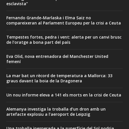
esclavista”
Fernando Grande-Marlaska i Elma Saiz no
compareixeran al Parlament Europeu per la crisi a Ceuta
Tempestes fortes, pedra i vent: alerta per un canvi brusc
de l’oratge a bona part del país
Eva Olid, nova entrenadora del Manchester United
femení
La mar bat un rècord de temperatura a Mallorca: 33
graus davant la boia de la Dragonera
Un nou informe eleva a 141 els morts en la crisi de Ceuta
Alemanya investiga la troballa d’un dron amb un
artefacte explosiu a l’aeroport de Leipzig
Una troballa inesperada a la superfície del Sol podria