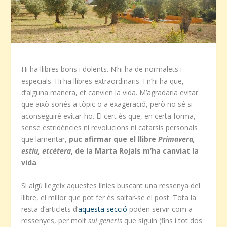
Hi ha llibres bons i dolents. N’hi ha de normalets i
especials. Hi ha llibres extraordinaris. I n’hi ha que,
d’alguna manera, et canvien la vida. M’agradaria evitar
que això sonés a tòpic o a exageració, però no sé si
aconseguiré evitar-ho. El cert és que, en certa forma,
sense estridències ni revolucions ni catarsis personals
que lamentar,
puc afirmar que el llibre
Primavera,
estiu, etcètera
, de la Marta Rojals m’ha canviat la
vida
.
Si algú llegeix aquestes línies buscant una ressenya del
llibre, el millor que pot fer és saltar-se el post. Tota la
resta d’articlets d’
aquesta secció
poden servir com a
ressenyes, per molt
sui generis
que siguin (fins i tot dos