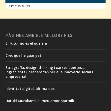
Els meus tuits
PÀGINES AMB ELS MILLORS FILS
El futur no és el que era
Crec que he guanyat...
Etnografia, design thinking i xarxes obertes...
ingredients (inesperats?) per a la innovació social i
empresarial
Identitat digital, última dosi
Haruki Murakami: El meu amor Sputnik