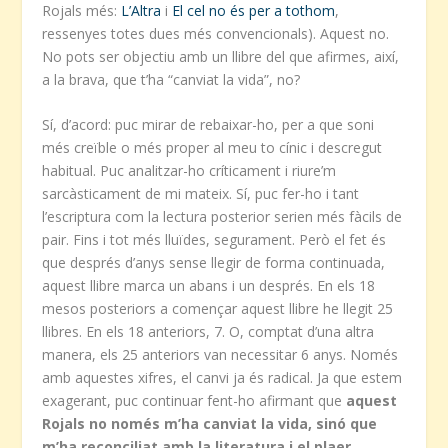
Rojals més:
L’Altra
i
El cel no és per a tothom
,
ressenyes totes dues més convencionals). Aquest no.
No pots ser objectiu amb un llibre del que afirmes, així,
a la brava, que t’ha “canviat la vida”, no?
Sí, d’acord: puc mirar de rebaixar-ho, per a que soni
més creïble o més proper al meu to cínic i descregut
habitual. Puc analitzar-ho críticament i riure’m
sarcàsticament de mi mateix. Sí, puc fer-ho i tant
l’escriptura com la lectura posterior serien més fàcils de
pair. Fins i tot més lluïdes, segurament. Però el fet és
que després d’anys sense llegir de forma continuada,
aquest llibre marca un abans i un després. En els 18
mesos posteriors a començar aquest llibre he llegit 25
llibres. En els 18 anteriors, 7. O, comptat d’una altra
manera, els 25 anteriors van necessitar 6 anys. Només
amb aquestes xifres, el canvi ja és radical. Ja que estem
exagerant, puc continuar fent-ho afirmant que
aquest
Rojals no només m’ha canviat la vida, sinó que
m’ha reconciliat amb la literatura i el plaer