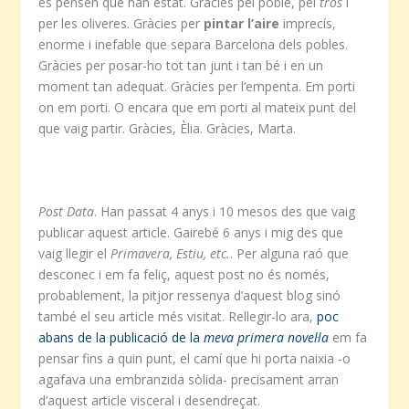
es pensen que han estat. Gràcies pel poble, pel
tros
i
per les oliveres. Gràcies per
pintar l’aire
imprecís,
enorme i inefable que separa Barcelona dels pobles.
Gràcies per posar-ho tot tan junt i tan bé i en un
moment tan adequat. Gràcies per l’empenta. Em porti
on em porti. O encara que em porti al mateix punt del
que vaig partir. Gràcies, Èlia. Gràcies, Marta.
Post Data
. Han passat 4 anys i 10 mesos des que vaig
publicar aquest article. Gairebé 6 anys i mig des que
vaig llegir el
Primavera, Estiu, etc.
. Per alguna raó que
desconec i em fa feliç, aquest post no és només,
probablement, la pitjor ressenya d’aquest blog sinó
també el seu article més visitat. Rellegir-lo ara,
poc
abans de la publicació de la
meva primera novel·la
em fa
pensar fins a quin punt, el camí que hi porta naixia -o
agafava una embranzida sòlida- precisament arran
d’aquest article visceral i desendreçat.