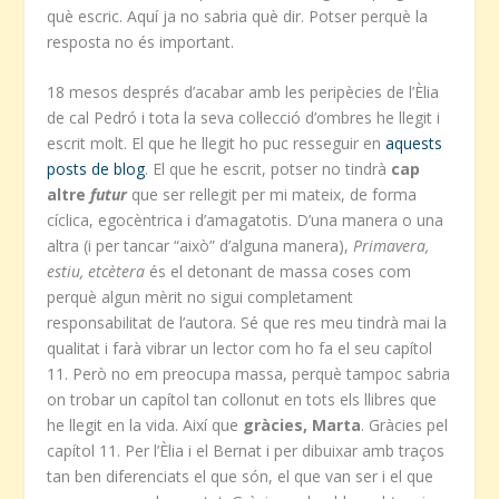
què escric. Aquí ja no sabria què dir. Potser perquè la
resposta no és important.
18 mesos després d’acabar amb les peripècies de l’Èlia
de cal Pedró i tota la seva col·lecció d’ombres he llegit i
escrit molt. El que he llegit ho puc resseguir en
aquests
posts de blog
. El que he escrit, potser no tindrà
cap
altre
futur
que ser rellegit per mi mateix, de forma
cíclica, egocèntrica i d’amagatotis. D’una manera o una
altra (i per tancar “això” d’alguna manera),
Primavera,
estiu, etcètera
és el detonant de massa coses com
perquè algun mèrit no sigui completament
responsabilitat de l’autora. Sé que res meu tindrà mai la
qualitat i farà vibrar un lector com ho fa el seu capítol
11. Però no em preocupa massa, perquè tampoc sabria
on trobar un capítol tan collonut en tots els llibres que
he llegit en la vida. Així que
gràcies, Marta
. Gràcies pel
capítol 11. Per l’Èlia i el Bernat i per dibuixar amb traços
tan ben diferenciats el que són, el que van ser i el que