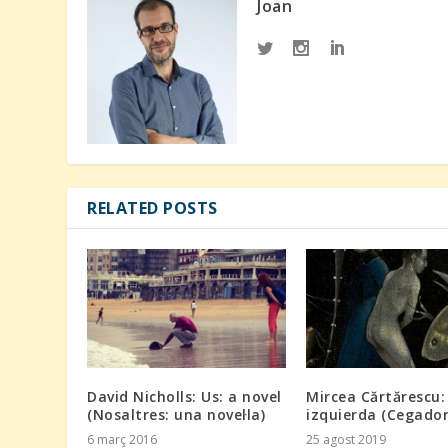
Joan
RELATED POSTS
David Nicholls: Us: a novel
Mircea Cărtărescu: 
(Nosaltres: una novel·la)
izquierda (Cegador,
6 març 2016
25 agost 2019