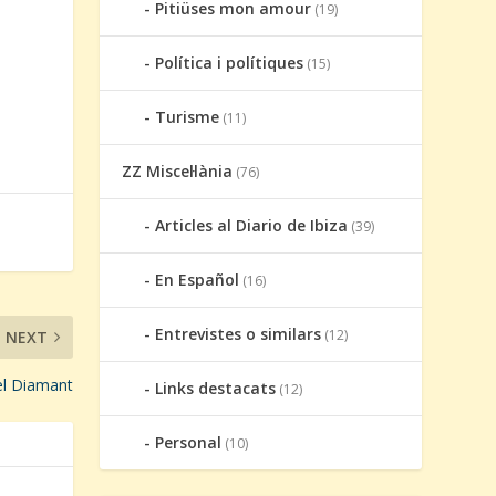
Pitiüses mon amour
(19)
Política i polítiques
(15)
Turisme
(11)
ZZ Miscel·lània
(76)
Articles al Diario de Ibiza
(39)
En Español
(16)
Entrevistes o similars
(12)
NEXT
el Diamant
Links destacats
(12)
Personal
(10)