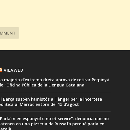
VILAWEB
La majoria d’extrema dreta aprova de retirar Perpinyà
de l’Oficina Pública de la Llengua Catalana
El Barça suspèn l’amistós a Tànger per la incertesa
política al Marroc entorn del 15 d’agost
“Parla’m en espanyol o no et serviré”: denuncia que no
l’atenen en una pizzeria de Russafa perquè parla en
català