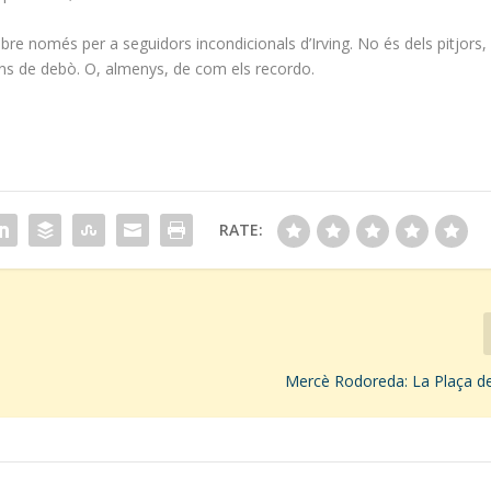
libre només per a seguidors incondicionals d’Irving. No és dels pitjors,
ons de debò. O, almenys, de com els recordo.
RATE:
Mercè Rodoreda: La Plaça d