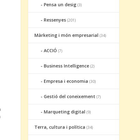
Pensa un desig
(3)
Ressenyes
(201)
Màrketing i món empresarial
(34)
ACCIÓ
(7)
a
Business Intelligence
(2)
Empresa i economia
(30)
Gestió del coneixement
(7)
a
Marqueting digital
(9)
a
Terra, cultura i política
(34)