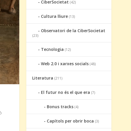
CiberSocietat
(42)
Cultura lliure
(13)
Observatori de la CiberSocietat
(23)
Tecnologia
(12)
Web 2.0 i xarxes socials
(48)
Literatura
(211)
El futur no és el que era
(7)
Bonus tracks
(4)
ò
Capítols per obrir boca
(3)