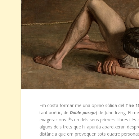
Em costa formar-me una opinió sòlida del
The 1
tant poètic, de
Doble pareja
) de John Irving. El m
exageracions. És un dels seus primers llibres i és
alguns dels trets que hi apunta apareixeran despré
distància que em provoquen tots quatre personatge