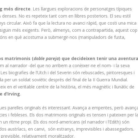
ng més directe
. Les llargues exploracions de personatges típiques
 denses. No es repeteix tant com en llibres posteriors. El seu estil
circular. Això fa que la lectura no avanci ràpid, que costi una mica
c siguin més exigents. Però, almenys, com a contrapartida, aquest cop
óns en què acostuma a submergir-nos (manipuladors de fusta,
os matrimonis (
doble pareja
) que decideixen tenir una aventur
im al narrador -del que no arribem a conèixer-ne el nom- i la seva
n. Les biografies de l’Utch i del Severin són rebuscades, pintoresques i
per un soldat soviètic després del final de la II Guerra Mundial.
rteix en el veritable centre de la història, el més magnètic i llunàtic de
 d’Irving
.
 dues parelles originals és interessant. Avança a empentes, però avanç
cies i febleses. Els dos matrimonis originals es tensen i pateixen per l
un ritme propi. Els dos nord-americans (el narrador i l’Edith) són
dos austríacs, en canvi, són estranys, imprevisibles i abassegadors.
i previsible, relativament moralitzador.