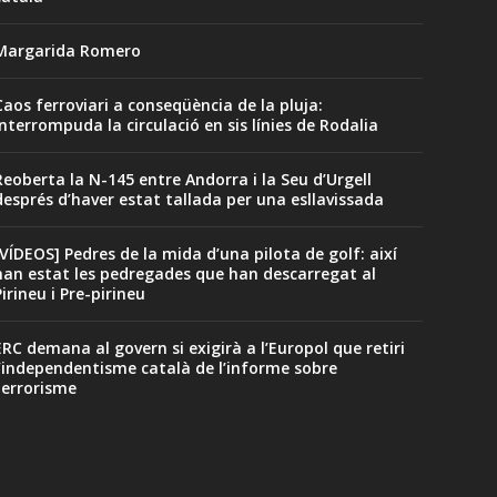
Margarida Romero
Caos ferroviari a conseqüència de la pluja:
interrompuda la circulació en sis línies de Rodalia
Reoberta la N-145 entre Andorra i la Seu d’Urgell
després d’haver estat tallada per una esllavissada
[VÍDEOS] Pedres de la mida d’una pilota de golf: així
han estat les pedregades que han descarregat al
Pirineu i Pre-pirineu
ERC demana al govern si exigirà a l’Europol que retiri
l’independentisme català de l’informe sobre
terrorisme