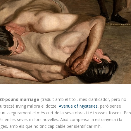
58-pound marriage
(traduït amb el títol, més clarificador, però no
eu tretzè Irving millora el dotzè,
Avenue of Mysteries
, però sense
 curt -segurament el més curt de la seva obra- i té trossos foscos. Per
s en les seves millors novel·les. Això compensa la estranyesa i la
s, amb els que no tinc cap cable per identificar-m’hi.