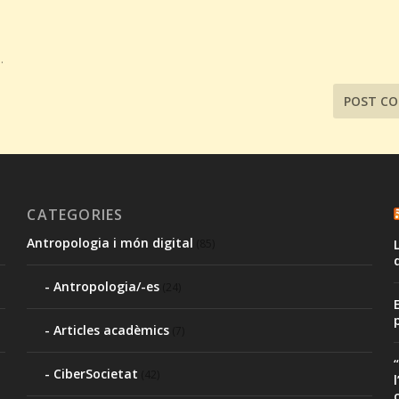
.
CATEGORIES
Antropologia i món digital
(85)
Antropologia/-es
(24)
Articles acadèmics
(7)
,
CiberSocietat
(42)