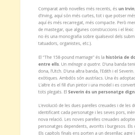
Comparat amb novel·les més recents, és
un Irvi
d’Irving, aquí són més curtes, tot i que potser més
aquí és més recarregat, més compacte. Però menys 
de mastegar, que algunes construccions i el lèxi
no és una monografia sobre qualsevol dels subm
tatuadors, organistes, etc.).
El “The 158-pound marriage” és la
història de d
entre ells
. Un
ménage a quatre
. D’una banda ten
dona, l’Utch. D’una altra banda, l’Edith i el Severi
exòtiques. Ambdós són austríacs. Una és adoptada 
L’altre és el fill d’un pintor i una model i es conve
tots plegats. El
Severin és un personatge digne
L’evolució de les dues parelles creuades i de les
identificant cada personatge i les seves pors, inèr
nova relació. Les noves parelles creuades adopten 
personatges dependents, avorrits i burgesos. Els 
Els capítols finals ens porten a un desenllaç agre 