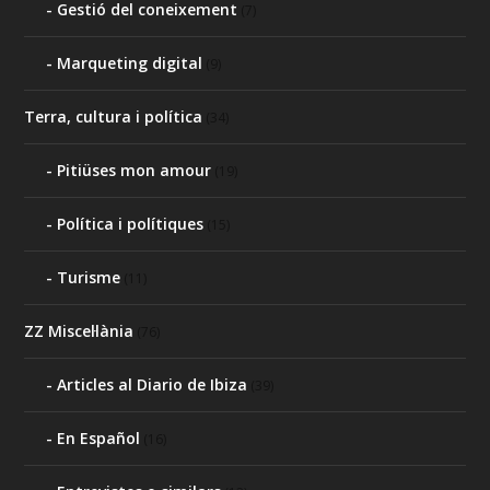
Gestió del coneixement
(7)
Marqueting digital
(9)
Terra, cultura i política
(34)
Pitiüses mon amour
(19)
Política i polítiques
(15)
Turisme
(11)
ZZ Miscel·lània
(76)
Articles al Diario de Ibiza
(39)
En Español
(16)