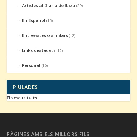
Articles al Diario de Ibiza
(39)
En Español
(16)
Entrevistes o similars
(12)
Links destacats
(12)
Personal
(10)
PIULADES
Els meus tuits
PÀGINES AMB ELS MILLORS FILS