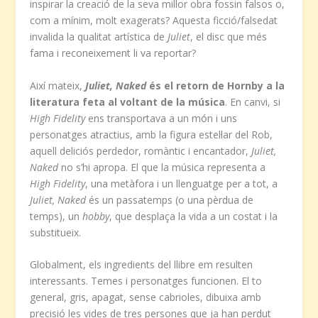
inspirar la creació de la seva millor obra fossin falsos o,
com a mínim, molt exagerats? Aquesta ficció/falsedat
invalida la qualitat artística de
Juliet
, el disc que més
fama i reconeixement li va reportar?
Així mateix,
Juliet, Naked
és el retorn de Hornby a la
literatura feta al voltant de la música
. En canvi, si
High Fidelity
ens transportava a un món i uns
personatges atractius, amb la figura estel·lar del Rob,
aquell deliciós perdedor, romàntic i encantador,
Juliet,
Naked
no s’hi apropa. El que la música representa a
High Fidelity
, una metàfora i un llenguatge per a tot, a
Juliet, Naked
és un passatemps (o una pèrdua de
temps), un
hobby
, que desplaça la vida a un costat i la
substitueix.
Globalment, els ingredients del llibre em resulten
interessants. Temes i personatges funcionen. El to
general, gris, apagat, sense cabrioles, dibuixa amb
precisió les vides de tres persones que ja han perdut