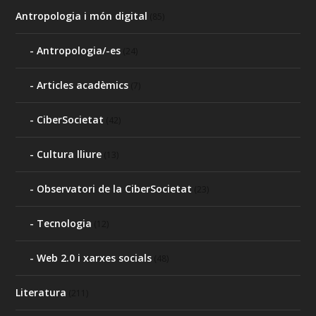
Antropologia i món digital
(85)
Antropologia/-es
(24)
Articles acadèmics
(7)
CiberSocietat
(42)
Cultura lliure
(13)
Observatori de la CiberSocietat
(23)
Tecnologia
(12)
Web 2.0 i xarxes socials
(48)
Literatura
(211)