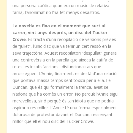
una persona caòtica quan era un músic de relativa
fama, l’anonimat no l’ha fet menys desastrós.
La novel·la es fixa en el moment que surt al
carrer, vint anys després, un disc del Tucker
Crowe
. Es tracta d’una recopilació de versions prèvies
de “Juliet”, l’únic disc que va tenir un cert ressò en la
seva trajectòria. Aquest recopilatori “despullat” genera
una controvèrsia en la parella que aixeca la catifa de
totes les insatisfaccions i disfuncionalitats que
arrosseguen. L’Annie, finalment, es desfà d’una relació
que portava massa temps sent tòxica per a ella. I el
Duncan, que és qui formalment la trenca, aviat se
n’adona que ha comès un error. No perquè l’Annie sigui
meravellosa, sinó perquè és tan idiota que no podria
aspirar a res millor. L’Annie té una forma especialment
dolorosa de protestar davant el Duncan: ressenyant
millor que ell el nou disc del Tucker Crowe.