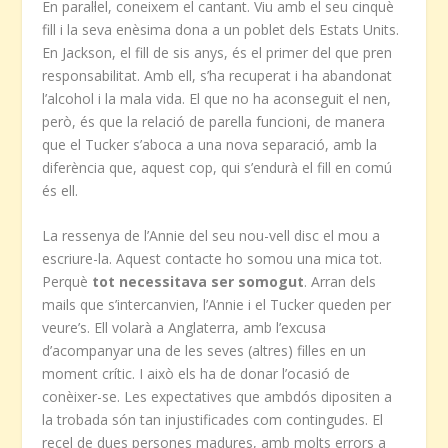
En paral·lel, coneixem el cantant. Viu amb el seu cinquè
fill i la seva enèsima dona a un poblet dels Estats Units.
En Jackson, el fill de sis anys, és el primer del que pren
responsabilitat. Amb ell, s’ha recuperat i ha abandonat
l’alcohol i la mala vida. El que no ha aconseguit el nen,
però, és que la relació de parella funcioni, de manera
que el Tucker s’aboca a una nova separació, amb la
diferència que, aquest cop, qui s’endurà el fill en comú
és ell.
La ressenya de l’Annie del seu nou-vell disc el mou a
escriure-la. Aquest contacte ho somou una mica tot.
Perquè
tot necessitava ser somogut
. Arran dels
mails que s’intercanvien, l’Annie i el Tucker queden per
veure’s. Ell volarà a Anglaterra, amb l’excusa
d’acompanyar una de les seves (altres) filles en un
moment crític. I això els ha de donar l’ocasió de
conèixer-se. Les expectatives que ambdós dipositen a
la trobada són tan injustificades com contingudes. El
recel de dues persones madures, amb molts errors a