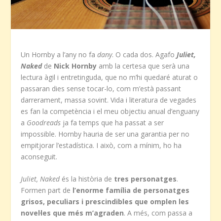
Un Hornby a l’any no fa
dany
. O cada dos. Agafo
Juliet,
Naked
de
Nick Hornby
amb la certesa que serà una
lectura àgil i entretinguda, que no m’hi quedaré aturat o
passaran dies sense tocar-lo, com m’està passant
darrerament, massa sovint. Vida i literatura de vegades
es fan la competència i el meu objectiu anual d’enguany
a
Goodreads
ja fa temps que ha passat a ser
impossible. Hornby hauria de ser una garantia per no
empitjorar l’estadística. I això, com a mínim, ho ha
aconseguit.
Juliet, Naked
és la història de
tres personatges
.
Formen part de
l’enorme família de personatges
grisos, peculiars i prescindibles que omplen les
novel·les que més m’agraden
. A més, com passa a