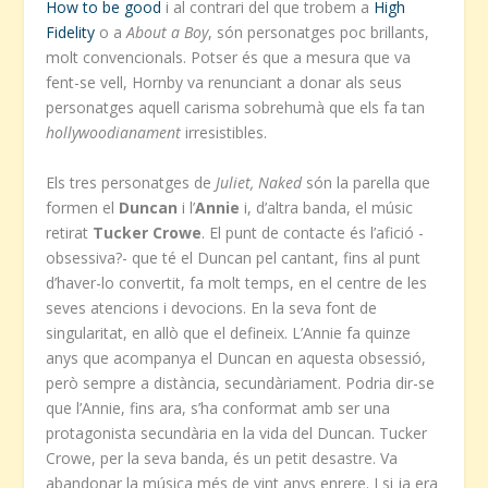
How to be good
i al contrari del que trobem a
High
Fidelity
o a
About a Boy
, són personatges poc brillants,
molt convencionals. Potser és que a mesura que va
fent-se vell, Hornby va renunciant a donar als seus
personatges aquell carisma sobrehumà que els fa tan
hollywoodianament
irresistibles.
Els tres personatges de
Juliet, Naked
són la parella que
formen el
Duncan
i l’
Annie
i, d’altra banda, el músic
retirat
Tucker Crowe
. El punt de contacte és l’afició -
obsessiva?- que té el Duncan pel cantant, fins al punt
d’haver-lo convertit, fa molt temps, en el centre de les
seves atencions i devocions. En la seva font de
singularitat, en allò que el defineix. L’Annie fa quinze
anys que acompanya el Duncan en aquesta obsessió,
però sempre a distància, secundàriament. Podria dir-se
que l’Annie, fins ara, s’ha conformat amb ser una
protagonista secundària en la vida del Duncan. Tucker
Crowe, per la seva banda, és un petit desastre. Va
abandonar la música més de vint anys enrere. I si ja era