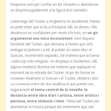
l’esquena com per confiar en els miracles o abandonar-
se despreocupadament a la figura d’un salvador.
L’aterratge del Tucker a Anglaterra és accidentat. Pateix
un petit infart que el du a l’Hospital. Allí, ex-dones i fills
desatesos es confabulen per reunir-s’hi tots, en
un gir
argumental una mica inconsistent
. Això dispara
l’ansietat del Tucker, que demana a l’Annie que se’ls
endugui al Jackson i a ell, al poblet on viuen ella i el
Duncan, recentment separats. De manera que la trama
-cada cop més irregular- es desplaça a Gooleness. Allí,
alguna revelació il·lumina els misteris que expliquen el
moment de la retirada del Tucker. Al pis de l’Annie es
coneixen finalment el Duncan i el Tucker, idòlatra i ídol.
La conversa entre els dos analitza el que pretén ser,
segurament
el tema central de la novel·la: la
distància entre obra d’art i artista, entre artista i
persona, entre vivència i relat
. Tenia raó Tucker per
abandonar la música perquè els sentiments que van